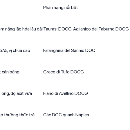
Phân hạng nổi bật
ềm năng lão hóa lâu dài
Taurasi DOCG, Aglianico del Taburno DOCG
tươi, vị chua cao
Falanghina del Sannio DOC
t cân bằng
Greco di Tufo DOCG
ong, độ axit vừa
Fiano di Avellino DOCG
ợp thưởng thức trẻ
Các DOC quanh Naples