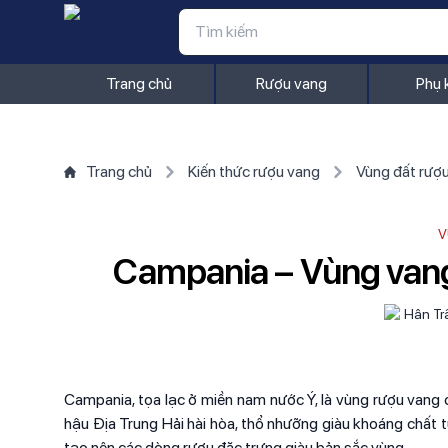
Trang chủ
Rượu vang
Phụ 
Trang chủ
Kiến thức rượu vang
Vùng đất rượ
V
Campania – Vùng vang
Hân Tr
Campania, tọa lạc ở miền nam nước Ý, là vùng rượu vang 
hậu Địa Trung Hải hài hòa, thổ nhưỡng giàu khoáng chất t
tạo nên các dòng rượu đặc trưng giàu bản sắc vùng.​