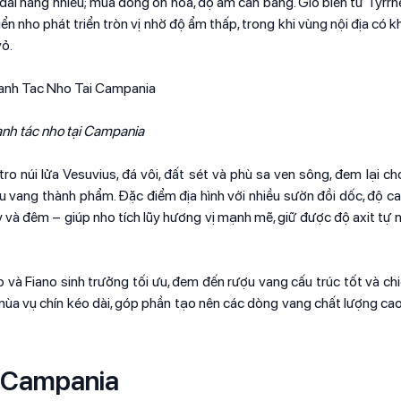
i nắng nhiều; mùa đông ôn hòa, độ ẩm cân bằng. Gió biển từ Tyrrhe
iển nho phát triển tròn vị nhờ độ ẩm thấp, trong khi vùng nội địa có kh
vỏ.
nh tác nho tại Campania
o núi lửa Vesuvius, đá vôi, đất sét và phù sa ven sông, đem lại c
ợu vang thành phẩm. Đặc điểm địa hình với nhiều sườn đồi dốc, độ ca
y và đêm – giúp nho tích lũy hương vị mạnh mẽ, giữ được độ axit tự 
o và Fiano sinh trưởng tối ưu, đem đến rượu vang cấu trúc tốt và ch
 mùa vụ chín kéo dài, góp phần tạo nên các dòng vang chất lượng cao
g Campania