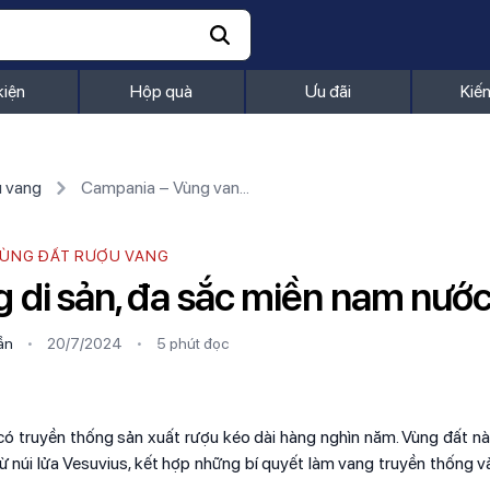
kiện
Hộp quà
Ưu đãi
Kiế
u vang
Campania – Vùng vang di sản, đa sắc miền nam nước Ý
ÙNG ĐẤT RƯỢU VANG
 di sản, đa sắc miền nam nước
ần
•
20/7/2024
•
5 phút
đọc
có truyền thống sản xuất rượu kéo dài hàng nghìn năm. Vùng đất nà
ừ núi lửa Vesuvius, kết hợp những bí quyết làm vang truyền thống và