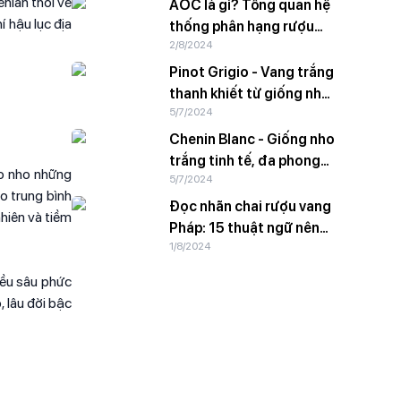
nian thổi về
AOC là gì? Tổng quan hệ
í hậu lục địa
thống phân hạng rượu
2/8/2024
vang Pháp
Pinot Grigio - Vang trắng
thanh khiết từ giống nho
5/7/2024
vỏ hồng
Chenin Blanc - Giống nho
trắng tinh tế, đa phong
ho nho những
5/7/2024
cách
o trung bình
Đọc nhãn chai rượu vang
nhiên và tiềm
Pháp: 15 thuật ngữ nên
1/8/2024
biết
iều sâu phức
, lâu đời bậc