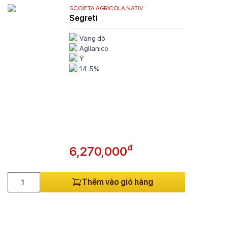
SCOIETA AGRICOLA NATIV
Segreti
Vang đỏ
Aglianico
Ý
14.5%
₫
6,270,000
Thêm vào giỏ hàng