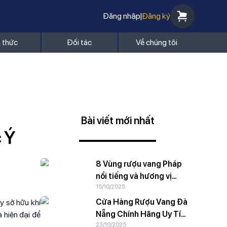
Đăng nhập
|
Đăng ký
n thức
Đối tác
Về chúng tôi
Bài viết mới nhất
 Ý
8 Vùng rượu vang Pháp
nổi tiếng và hương vị
15/10/2025
rượu đặc trưng
Cửa Hàng Rượu Vang Đà
y sở hữu khí
Nẵng Chính Hãng Uy Tín
 hiện đại để
23/10/2025
Chất Lượng