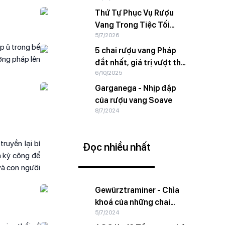
Thứ Tự Phục Vụ Rượu
Vang Trong Tiệc Tối
5/7/2026
Trang Trọng
p ủ trong bể
5 chai rượu vang Pháp
ương pháp lên
đắt nhất, giá trị vượt thời
6/10/2025
gian
Garganega - Nhịp đập
của rượu vang Soave
8/7/2024
ruyền lại bí
Đọc nhiều nhất
n kỳ công để
và con người
Gewürztraminer - Chìa
khoá của những chai
5/7/2024
vang trắng ngào ngạt