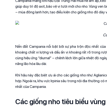
Campania mang khí hậu Địa Trung Hải mùa hè ấm áp, kéo dà
giúp duy trì độ axit, bảo vệ vị tươi mới cho nho. Vùng ven b
– mùa đông lạnh hơn, tạo điều kiện cho giống nho đỏ dày 
Ca
Nền đất Campania nổi bật bởi sự pha trộn độc nhất của tr
khoáng chất vi lượng và dấu ấn vị khoáng rất rõ trong rư
cùng hiệu ứng “diurnal” – chênh lệch lớn giữa nhiệt độ ngà
năng lão hóa lâu dài.
Khí hậu này đặc biệt ưu ái cho các giống nho như Aglianic
hợp. Ngoài ra, khu vực Irpinia sâu trong nội địa thường có
nhất của Campania.​
Các giống nho tiêu biểu vùn