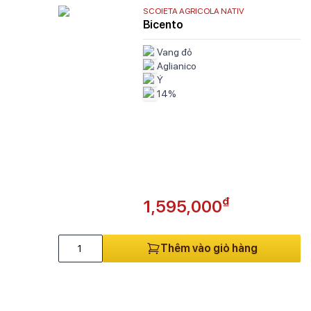
SCOIETA AGRICOLA NATIV
Bicento
Vang đỏ
Aglianico
Ý
14%
₫
1,595,000
Thêm vào giỏ hàng