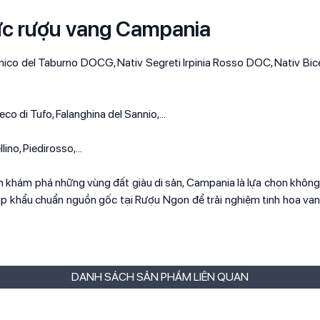
ức rượu vang Campania
nico del Taburno DOCG, Nativ Segreti Irpinia Rosso DOC, Nativ Bic
co di Tufo, Falanghina del Sannio,...
ino, Piedirosso,...
ích khám phá những vùng đất giàu di sản, Campania là lựa chọn không
 khẩu chuẩn nguồn gốc tại Rượu Ngon để trải nghiệm tinh hoa van
DANH SÁCH SẢN PHẨM LIÊN QUAN