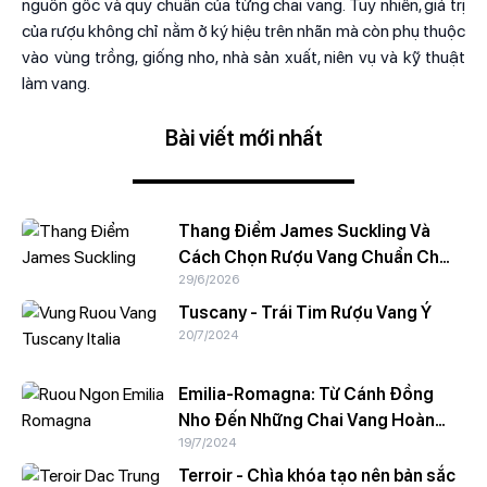
nguồn gốc và quy chuẩn của từng chai vang. Tuy nhiên, giá trị
của rượu không chỉ nằm ở ký hiệu trên nhãn mà còn phụ thuộc
vào vùng trồng, giống nho, nhà sản xuất, niên vụ và kỹ thuật
làm vang.
Bài viết mới nhất
Thang Điểm James Suckling Và
Cách Chọn Rượu Vang Chuẩn Chất
29/6/2026
Lượng
Tuscany - Trái Tim Rượu Vang Ý
20/7/2024
Emilia-Romagna: Từ Cánh Đồng
Nho Đến Những Chai Vang Hoàn
19/7/2024
Hảo
Terroir - Chìa khóa tạo nên bản sắc