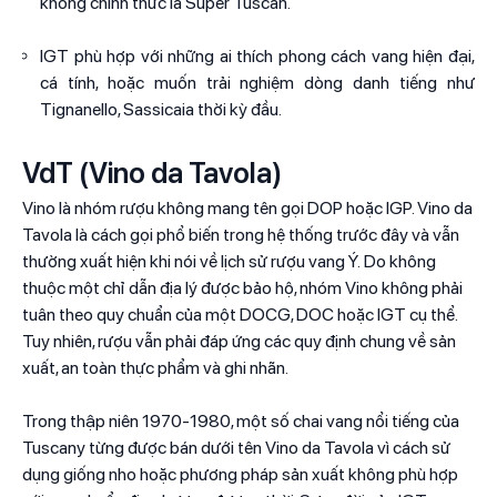
không chính thức là Super Tuscan.
IGT phù hợp với những ai thích phong cách vang hiện đại,
cá tính, hoặc muốn trải nghiệm dòng danh tiếng như
Tignanello, Sassicaia thời kỳ đầu.
VdT (Vino da Tavola)
Vino là nhóm rượu không mang tên gọi DOP hoặc IGP. Vino da
Tavola là cách gọi phổ biến trong hệ thống trước đây và vẫn
thường xuất hiện khi nói về lịch sử rượu vang Ý. Do không
thuộc một chỉ dẫn địa lý được bảo hộ, nhóm Vino không phải
tuân theo quy chuẩn của một DOCG, DOC hoặc IGT cụ thể.
Tuy nhiên, rượu vẫn phải đáp ứng các quy định chung về sản
xuất, an toàn thực phẩm và ghi nhãn.
Trong thập niên 1970-1980, một số chai vang nổi tiếng của
Tuscany từng được bán dưới tên Vino da Tavola vì cách sử
dụng giống nho hoặc phương pháp sản xuất không phù hợp