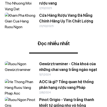
rượu vang
2/10/2025
Cửa Hàng Rượu Vang Đà Nẵng
Chính Hãng Uy Tín Chất Lượng
23/10/2025
Đọc nhiều nhất
Gewürztraminer - Chìa khoá của
những chai vang trắng ngào ngạt
5/7/2024
AOC là gì? Tổng quan hệ thống
phân hạng rượu vang Pháp
2/8/2024
Pinot Grigio - Vang trắng thanh
khiết từ giống nho vỏ hồng