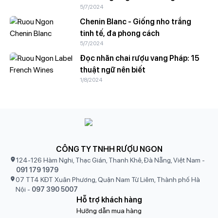
5/7/2024
Chenin Blanc - Giống nho trắng
tinh tế, đa phong cách
5/7/2024
Đọc nhãn chai rượu vang Pháp: 15
thuật ngữ nên biết
1/8/2024
CÔNG TY TNHH RƯỢU NGON
124-126 Hàm Nghi, Thạc Gián, Thanh Khê, Đà Nẵng, Việt Nam
-
091 179 1979
07 TT4 KĐT Xuân Phương, Quận Nam Từ Liêm, Thành phố Hà
Nội
-
097 390 5007
Hỗ trợ khách hàng
Hướng dẫn mua hàng