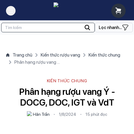
Lọc nhanh...
Trang chủ
Kiến thức rượu vang
Kiến thức chung
Phân hạng rượu vang Ý - DOCG, DOC, IGT và VdT
KIẾN THỨC CHUNG
Phân hạng rượu vang Ý -
DOCG, DOC, IGT và VdT
Hân Trần
•
1/8/2024
•
15 phút
đọc