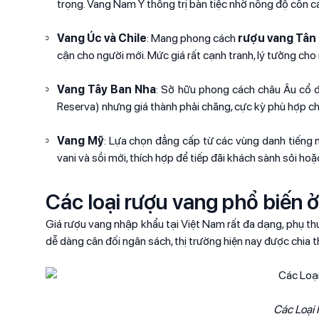
trọng. Vang Nam Ý thống trị bàn tiệc nhờ nồng độ cồn c
Vang Úc và Chile
: Mang phong cách
rượu vang Tân 
cận cho người mới. Mức giá rất cạnh tranh, lý tưởng cho
Vang Tây Ban Nha
: Sở hữu phong cách châu Âu cổ đi
Reserva) nhưng giá thành phải chăng, cực kỳ phù hợp cho
Vang Mỹ
: Lựa chọn đẳng cấp từ các vùng danh tiếng
vani và sồi mới, thích hợp để tiếp đãi khách sành sỏi ho
Các loại rượu vang phổ biến 
Giá rượu vang nhập khẩu tại Việt Nam rất đa dạng, phụ th
dễ dàng cân đối ngân sách, thị trường hiện nay được chia t
Các Loại