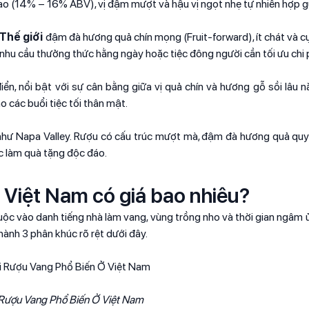
ao (14% – 16% ABV), vị đậm mượt và hậu vị ngọt nhẹ tự nhiên hợp gu
Thế giới
đậm đà hương quả chín mọng (Fruit-forward), ít chát và cự
 nhu cầu thưởng thức hằng ngày hoặc tiệc đông người cần tối ưu chi p
ển, nổi bật với sự cân bằng giữa vị quả chín và hương gỗ sồi lâu n
 các buổi tiệc tối thân mật.
 như Napa Valley. Rượu có cấu trúc mượt mà, đậm đà hương quả qu
ặc làm quà tặng độc đáo.
ở Việt Nam có giá bao nhiêu?
uộc vào danh tiếng nhà làm vang, vùng trồng nho và thời gian ngâm ủ
hành 3 phân khúc rõ rệt dưới đây.
 Rượu Vang Phổ Biến Ở Việt Nam