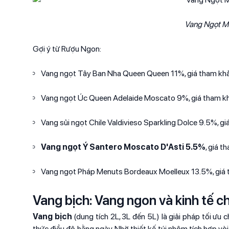
Vang Ngọt M
Gợi ý từ Rượu Ngon:
Vang ngọt Tây Ban Nha Queen Queen 11%, giá tham k
Vang ngọt Úc Queen Adelaide Moscato 9%, giá tham 
Vang sủi ngọt Chile Valdivieso Sparkling Dolce 9.5%,
Vang ngọt Ý Santero Moscato D'Asti 5.5%
, giá 
Vang ngọt Pháp Menuts Bordeaux Moelleux 13.5%, gi
Vang bịch: Vang ngon và kinh tế c
Vang bịch
(dung tích 2L, 3L đến 5L) là giải pháp tối ưu
thức điều độ hằng ngày. Nhờ thiết kế túi nhôm tích hợp vò