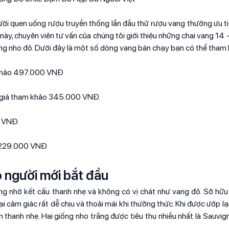
ời quen uống rượu truyền thống lần đầu thử rượu vang thường ưu t
ày, chuyên viên tư vấn của chúng tôi giới thiệu những chai vang 14 
ống nho đỏ. Dưới đây là một số dòng vang bán chạy bạn có thể tham 
 khảo 497.000 VNĐ
, giá tham khảo 345.000 VNĐ
0 VNĐ
1.229.000 VNĐ
o người mới bắt đầu
ng nhờ kết cấu thanh nhẹ và không có vị chát như vang đỏ. Sở hữu
i cảm giác rất dễ chịu và thoải mái khi thưởng thức. Khi được ướp l
n thanh nhẹ. Hai giống nho trắng được tiêu thụ nhiều nhất là Sauvig