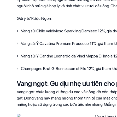
người nhờ mức giá hợp lý và tính chất vui tươi dễ uống. 
Gợi ý từ Rượu Ngon:
Vang sủi Chile Valdivieso Sparkling Demisec 12%, gi
Vang sủi Ý Cavatina Premium Prosecco 11%, giá tham
Vang sủi Ý Cantine Leonardo da Vinci Mappa Di Imola
Champagne Brut G. Rennesson et Fils 12%, giá tham 
Vang ngọt: Gu dịu nhẹ ưu tiên cho 
Vang ngọt chứa lượng đường dư cao và nồng độ cồn thấp
gắt. Dòng vang này mang hương thơm tinh tế của mật ong, 
miệng hoặc sử dụng trong các bữa tiệc nhẹ nhàng. Giống 