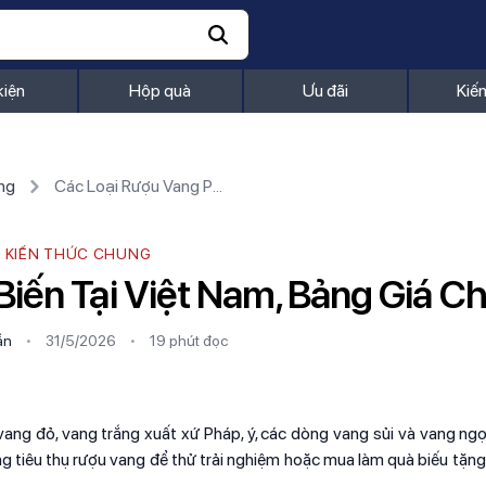
kiện
Hộp quà
Ưu đãi
Kiế
ng
Các Loại Rượu Vang Phổ Biến Tại Việt Nam, Bảng Giá Chi Tiết
KIẾN THỨC CHUNG
iến Tại Việt Nam, Bảng Giá Chi
ần
•
31/5/2026
•
19 phút
đọc
ang đỏ, vang trắng xuất xứ Pháp, ý, các dòng vang sủi và vang ng
ng tiêu thụ rượu vang để thử trải nghiệm hoặc mua làm quà biếu tặn