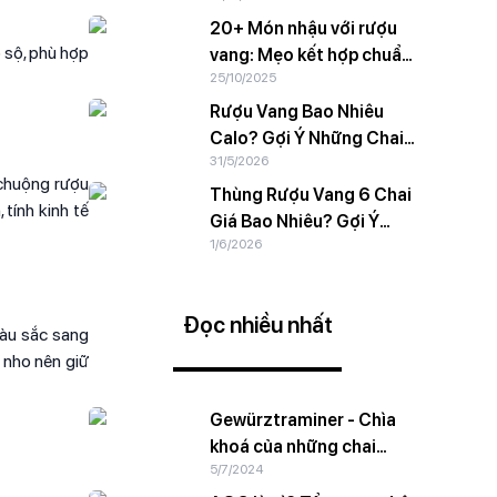
20+ Món nhậu với rượu
 sộ, phù hợp
vang: Mẹo kết hợp chuẩn
25/10/2025
chuyên gia
Rượu Vang Bao Nhiêu
Calo? Gợi Ý Những Chai
31/5/2026
Vang Calo Thấp
 chuộng rượu
Thùng Rượu Vang 6 Chai
tính kinh tế
Giá Bao Nhiêu? Gợi Ý
1/6/2026
Combo Giá Tốt
Đọc nhiều nhất
màu sắc sang
 nho nên giữ
Gewürztraminer - Chìa
khoá của những chai
5/7/2024
vang trắng ngào ngạt