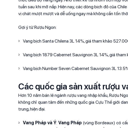
tuần sau khi mở nắp. Hiện nay, các dòng bịch đỏ của Chil
vị chát mượt mượt và dễ uống ngay mà không cần tốn thời
Gợi ý từ Rượu Ngon:
Vang bịch Santa Chilena 3L 14%, giá tham khảo 527.
Vang bịch 1879 Cabernet Sauvignon 3L 14%, giá tha
Vang bịch Number Seven Cabernet Sauvignon 3L 13.5
Các quốc gia sản xuất rượu 
Hơn 10 năm bán lẻ ngành rượu vang nhập khẩu, Rượu Ngo
không chỉ quan tâm đến những quốc gia Cựu Thế giới danh
trung, hiện đại.
Vang Pháp và Ý
:
Vang Pháp
(vùng Bordeaux) có cấu 