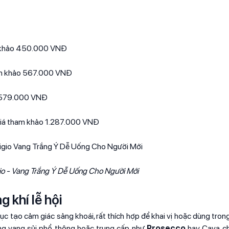
am khảo 450.000 VNĐ
am khảo 567.000 VNĐ
ảo 579.000 VNĐ
 giá tham khảo 1.287.000 VNĐ
gio - Vang Trắng Ý Dễ Uống Cho Người Mới
 khí lễ hội
ục tạo cảm giác sảng khoái, rất thích hợp để khai vị hoặc dùng trong 
òng vang sủi phổ thông hoặc trung cấp như
Prosecco
hay Cava ch