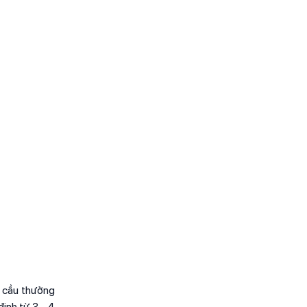
u cầu thưởng
ịnh từ 3 - 4