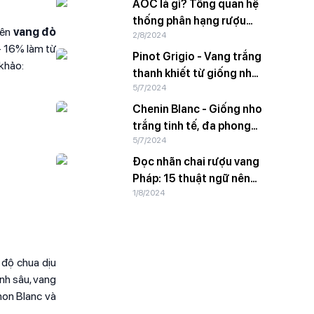
AOC là gì? Tổng quan hệ
thống phân hạng rượu
iên
vang đỏ
2/8/2024
vang Pháp
- 16% làm từ
Pinot Grigio - Vang trắng
khảo:
thanh khiết từ giống nho
5/7/2024
vỏ hồng
Chenin Blanc - Giống nho
trắng tinh tế, đa phong
5/7/2024
cách
Đọc nhãn chai rượu vang
Pháp: 15 thuật ngữ nên
1/8/2024
biết
 độ chua dịu
ạnh sâu, vang
non Blanc và