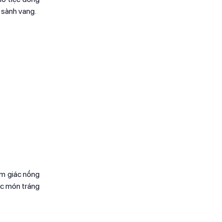
 sành vang.
ảm giác nồng
ác món tráng