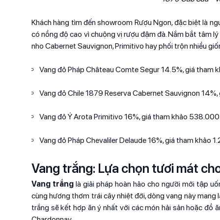
Khách hàng tìm đến showroom Rượu Ngon, đặc biệt là ngư
có nồng độ cao vì chuộng vị rượu đậm đà. Nắm bắt tâm lý n
nho Cabernet Sauvignon, Primitivo hay phối trộn nhiều gi
Vang đỏ Pháp Château Comte Segur 14.5%, giá tham
Vang đỏ Chile 1879 Reserva Cabernet Sauvignon 14%
Vang đỏ Ý Arota Primitivo 16%, giá tham khảo 538.00
Vang đỏ Pháp Chevaliler Delaude 16%, giá tham khảo 
Vang trắng: Lựa chọn tươi mát ch
Vang trắng
là giải pháp hoàn hảo cho người mới tập uố
cùng hương thơm trái cây nhiệt đới, dòng vang này mang lạ
trắng sẽ kết hợp ăn ý nhất với các món hải sản hoặc đồ ă
Chardonnay.