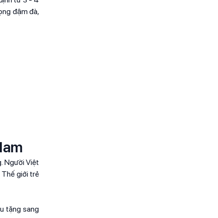
mọng đậm đà,
 Nam
. Người Việt
Thế giới trẻ
ếu tặng sang