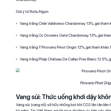
Gợi ý từ Rượu Ngon:
Vang trắng Chile Valdivieso Chardonnay 13%, giá th
Vang trắng Úc Growers Gate Chardonnay 13%, giá th
Vang trắng Ý Pirovano Pinot Grigio 12%, giá tham kh
Vang trắng Pháp Château De Callac Pres Blanc 12.5%,
Pirovano Pinot Gri
Vang sủi: Thức uống khơi dậy không
Vang sủi (vang nổ) sở hữu những bọt khí CO2 lăn tăn liên t
kỷ niệm. Tại Việt Nam, người mua thường ưu tiên các d