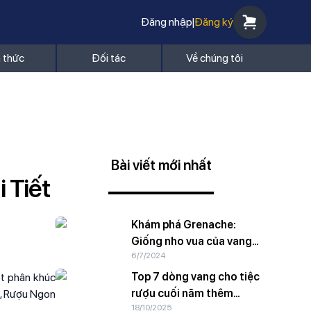
Đăng nhập
|
Đăng ký
n thức
Đối tác
Về chúng tôi
Bài viết mới nhất
 Tiết
Khám phá Grenache:
Giống nho vua của vang
6/7/2024
đỏ Địa Trung Hải
Top 7 dòng vang cho tiệc
ọt phân khúc
rượu cuối năm thêm
g, Rượu Ngon
18/10/2025
hoành tráng