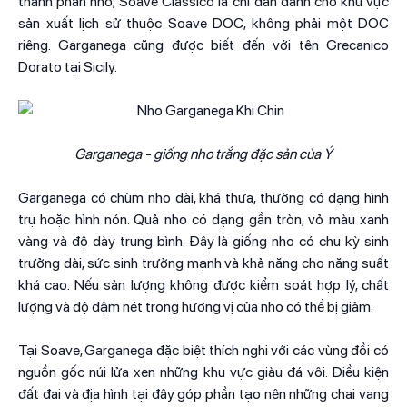
thành phần nho; Soave Classico là chỉ dẫn dành cho khu vực
sản xuất lịch sử thuộc Soave DOC, không phải một DOC
riêng. Garganega cũng được biết đến với tên Grecanico
Dorato tại Sicily.
Garganega - giống nho trắng đặc sản của Ý
Garganega có chùm nho dài, khá thưa, thường có dạng hình
trụ hoặc hình nón. Quả nho có dạng gần tròn, vỏ màu xanh
vàng và độ dày trung bình. Đây là giống nho có chu kỳ sinh
trưởng dài, sức sinh trưởng mạnh và khả năng cho năng suất
khá cao. Nếu sản lượng không được kiểm soát hợp lý, chất
lượng và độ đậm nét trong hương vị của nho có thể bị giảm.
Tại Soave, Garganega đặc biệt thích nghi với các vùng đồi có
nguồn gốc núi lửa xen những khu vực giàu đá vôi. Điều kiện
đất đai và địa hình tại đây góp phần tạo nên những chai vang