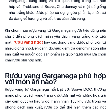
Garganega cũng đóng vai trò quan trọng trong các hỗn
hợp với Trebbiano di Soave, Chardonnay và một số giống
nho trắng khác được phép sử dụng, góp phần tạo nên sự
đa dạng về hương vị và cấu trúc của rượu vang.
Khi chọn mua rượu vang từ Garganega, người tiêu dùng nên
chú ý đến phong cách mình yêu thích: vang trắng khô tươi
mát,
rượu vang ngọt
hay các dòng vang được phối trộn từ
nhiều giống nho. Bên cạnh đó, việc kiểm tra denomination, nhà
sản xuất và nguồn gốc sản phẩm sẽ giúp người mua lựa chọn
chai rượu phù hợp hơn.
Rượu vang Garganega phù hợp
với món ăn nào?
Rượu vang từ Garganega, nổi bật với Soave DOC, thường
mang phong cách vang trắng khô, tươi mát với hương hoa, trái
cây, cam quýt và hậu vị gợi hạnh nhân. Tùy khu vực trồng và
phong cách sản xuất, rượu có thể thể hiện thêm các nốt