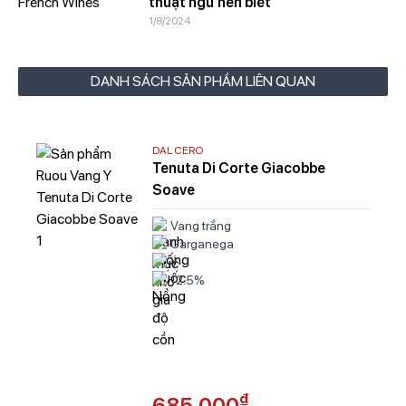
thuật ngữ nên biết
1/8/2024
DANH SÁCH SẢN PHẨM LIÊN QUAN
DAL CERO
Tenuta Di Corte Giacobbe
Soave
Vang trắng
Garganega
Ý
12.5%
₫
685,000