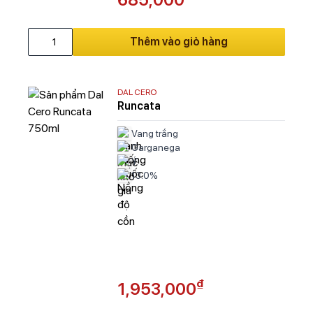
Thêm vào giỏ hàng
DAL CERO
Runcata
Vang trắng
Garganega
Ý
13.0%
₫
1,953,000