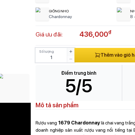
GIỐNG NHO
NH
Chardonnay
8 
₫
436,000
Giá ưu đãi:
Số lượng
Thêm vào giỏ 
Điểm trung bình
5
/5
Mô tả sản phẩm
Rượu vang
1679 Chardonnay
là chai vang trắn
doanh nghiệp sản xuất rượu vang nổi tiếng tạ