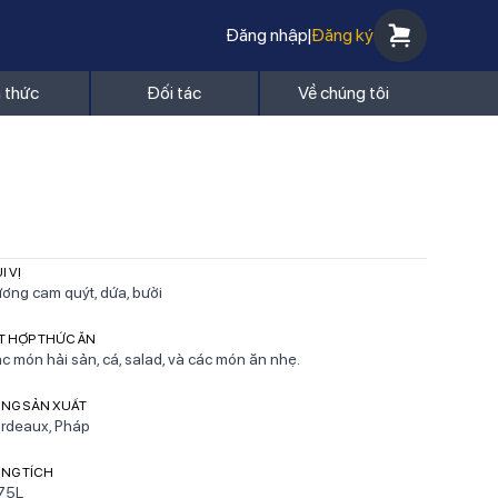
Đăng nhập
|
Đăng ký
n thức
Đối tác
Về chúng tôi
I VỊ
ơng cam quýt, dứa, bưởi
T HỢP THỨC ĂN
c món hải sản, cá, salad, và các món ăn nhẹ.
NG SẢN XUẤT
rdeaux, Pháp
NG TÍCH
75L