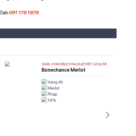
/Zalo
091 179 1979
.
SARL VIGNOBLES FALGUEYRET LEGLISE
Bonechance Merlot
Vang đỏ
Merlot
Pháp
14%