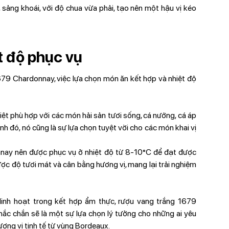
sảng khoái, với độ chua vừa phải, tạo nên một hậu vị kéo
t độ phục vụ
79 Chardonnay, việc lựa chọn món ăn kết hợp và nhiệt độ
ệt phù hợp với các món hải sản tươi sống, cá nướng, cá áp
h đó, nó cũng là sự lựa chọn tuyệt vời cho các món khai vị
nay nên được phục vụ ở nhiệt độ từ 8-10°C để đạt được
ược độ tươi mát và cân bằng hương vị, mang lại trải nghiệm
linh hoạt trong kết hợp ẩm thực, rượu vang trắng 1679
ắc chắn sẽ là một sự lựa chọn lý tưởng cho những ai yêu
ơng vị tinh tế từ vùng Bordeaux.