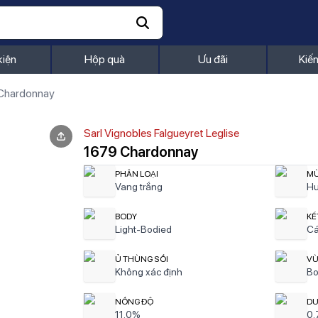
kiện
Hộp quà
Ưu đãi
Kiế
Chardonnay
Sarl Vignobles Falgueyret Leglise
1679 Chardonnay
PHÂN LOẠI
MÙ
Vang trắng
Hư
BODY
KẾ
Light-Bodied
Cá
Ủ THÙNG SỒI
VÙ
Không xác định
Bo
NỒNG ĐỘ
DU
11.0%
0.