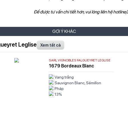
Để được tư vấn chi tiết hơn, vui lòng liên hệ hotline
GỢI Ý KHÁC
ueyret Leglise
Xem tất cả
SARL VIGNOBLES FALGUEYRET LEGLISE
1679 Bordeaux Blanc
Vang trắng
Sauvignon Blanc, Sémillon
Pháp
13%