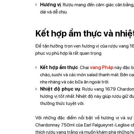
Hương vị
: Rượu mang đến cảm giác cân bằng, 
dài và dễ chịu.
Kết hợp ẩm thực và nhiệ
Để tận hưởng trọn vẹn hương vị của rượu vang 16
phục vụ phù hợp là rất quan trọng.
Kết hợp ẩm thực
: Chai
vang Pháp
này đặc bi
chảo, sushi và các món salad thanh mát. Bên cạn
nhẹ nhàng và các bữa ăn ngoài trời.
Nhiệt độ phục vụ
: Rượu vang 1679 Chardon
hương vị tốt nhất. Nhiệt độ này giúp rượu giữ đ
thưởng thức tuyệt vời.
Với những đặc điểm nổi bật về hương vị và sự 
Chardonnay 750ml của Earl Falgueyret-Leglise ch
thích rượu vang trắng và muốn khám phá những hư