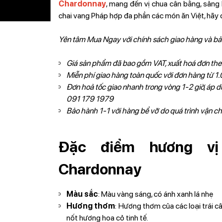
Chardonnay
, mang đến vị chua cân bằng, sảng
chai vang Pháp hợp đa phần các món ăn Việt, hã
Yên tâm Mua Ngay với chính sách giao hàng và b
Giá sản phẩm đã bao gồm VAT, xuất hoá đơn the
Miễn phí giao hàng toàn quốc với đơn hàng từ
Đơn hoả tốc giao nhanh trong vòng 1-2 giờ, áp dụ
091 179 1979
Bảo hành 1-1 với hàng bể vỡ do quá trình vận c
Đặc điểm hương vị
Chardonnay
Màu sắc
: Màu vàng sáng, có ánh xanh lá nhẹ
Hương thơm
: Hương thơm của các loại trái c
nốt hương hoa cỏ tinh tế.