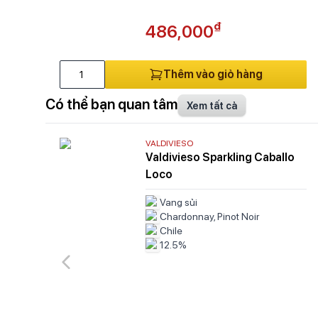
₫
486,000
Thêm vào giỏ hàng
Có thể bạn quan tâm
Xem tất cả
VALDIVIESO
Valdivieso Sparkling Caballo
Loco
Vang sủi
Chardonnay, Pinot Noir
Chile
12.5%