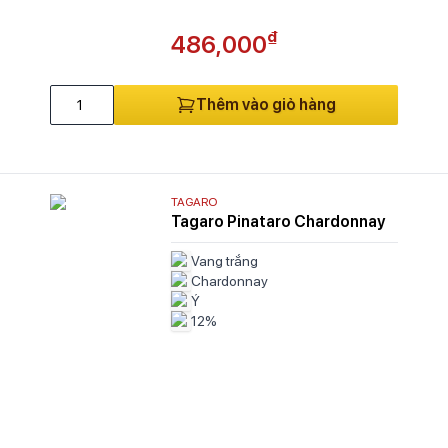
₫
486,000
Thêm vào giỏ hàng
TAGARO
Tagaro Pinataro Chardonnay
Vang trắng
Chardonnay
Ý
12%