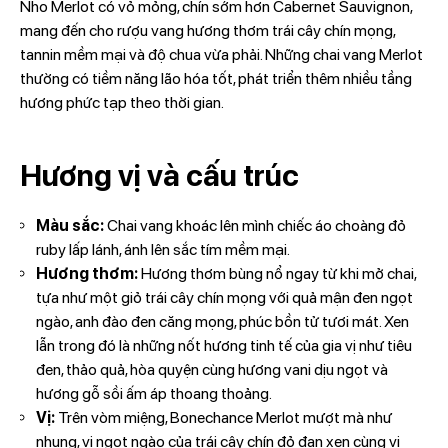
Nho Merlot có vỏ mỏng, chín sớm hơn Cabernet Sauvignon,
mang đến cho rượu vang hương thơm trái cây chín mọng,
tannin mềm mại và độ chua vừa phải. Những chai vang Merlot
thường có tiềm năng lão hóa tốt, phát triển thêm nhiều tầng
hương phức tạp theo thời gian.
Hương vị và cấu trúc
Màu sắc:
Chai vang khoác lên mình chiếc áo choàng đỏ
ruby lấp lánh, ánh lên sắc tím mềm mại.
Hương thơm:
Hương thơm bùng nổ ngay từ khi mở chai,
tựa như một giỏ trái cây chín mọng với quả mận đen ngọt
ngào, anh đào đen căng mọng, phúc bồn tử tươi mát. Xen
lẫn trong đó là những nốt hương tinh tế của gia vị như tiêu
đen, thảo quả, hòa quyện cùng hương vani dịu ngọt và
hương gỗ sồi ấm áp thoang thoảng.
Vị:
Trên vòm miệng, Bonechance Merlot mượt mà như
nhung, vị ngọt ngào của trái cây chín đỏ đan xen cùng vị