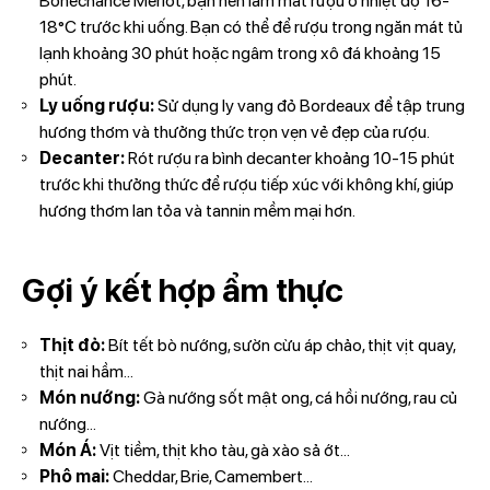
Bonechance Merlot, bạn nên làm mát rượu ở nhiệt độ 16-
18°C trước khi uống. Bạn có thể để rượu trong ngăn mát tủ
lạnh khoảng 30 phút hoặc ngâm trong xô đá khoảng 15
phút.
Ly uống rượu:
Sử dụng ly vang đỏ Bordeaux để tập trung
hương thơm và thưởng thức trọn vẹn vẻ đẹp của rượu.
Decanter:
Rót rượu ra bình decanter khoảng 10-15 phút
trước khi thưởng thức để rượu tiếp xúc với không khí, giúp
hương thơm lan tỏa và tannin mềm mại hơn.
Gợi ý kết hợp ẩm thực
Thịt đỏ:
Bít tết bò nướng, sườn cừu áp chảo, thịt vịt quay,
thịt nai hầm...
Món nướng:
Gà nướng sốt mật ong, cá hồi nướng, rau củ
nướng...
Món Á:
Vịt tiềm, thịt kho tàu, gà xào sả ớt...
Phô mai:
Cheddar, Brie, Camembert...