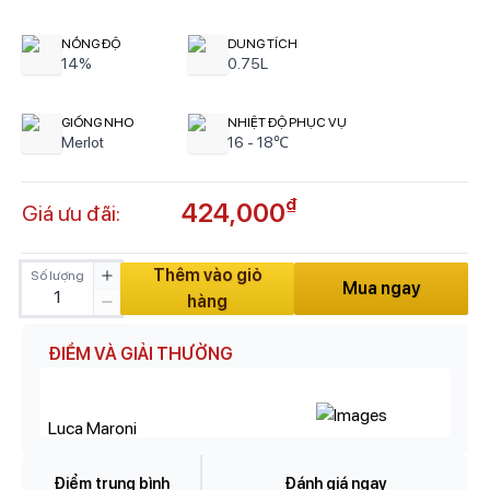
NỒNG ĐỘ
DUNG TÍCH
14%
0.75L
GIỐNG NHO
NHIỆT ĐỘ PHỤC VỤ
Merlot
16 - 18℃
₫
424,000
Giá ưu đãi:
Thêm vào giỏ
Số lượng
Mua ngay
hàng
ĐIỂM VÀ GIẢI THƯỜNG
Luca Maroni
Điểm trung bình
Đánh giá ngay