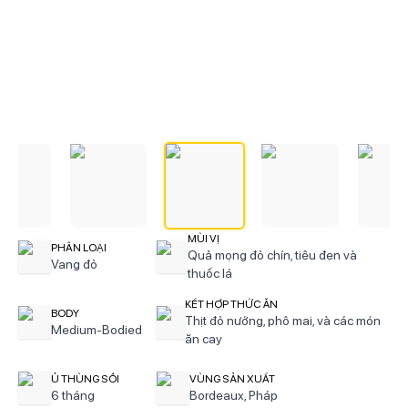
MÙI VỊ
PHÂN LOẠI
Quả mọng đỏ chín, tiêu đen và
Vang đỏ
thuốc lá
KẾT HỢP THỨC ĂN
BODY
Thịt đỏ nướng, phô mai, và các món
Medium-Bodied
ăn cay
Ủ THÙNG SỒI
VÙNG SẢN XUẤT
6 tháng
Bordeaux, Pháp