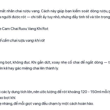
 mất nhãn chai rượu vang. Cách này giúp bạn kiểm soát dòng rượu, 
người được rót — chi tiết ấy tuy nhỏ, nhưng đầy tinh tế và tôn trọng
ế cầm chai rượu vang khi rót
hông bọt, không đục. Khi gần dứt, xoay nhẹ cổ chai để ngắt dòng — 
n kê hay gác miệng chai lên thành ly.
i các ly dung tích lớn, nên ước lượng để rót khoảng 120 - 150ml mỗi l
ào bọt khí.
ẹ nhàng, để mỗi giọt vang đều chạm ly một cách hoàn hảo.