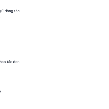
giữ động tác
.
thao tác đơn
y.