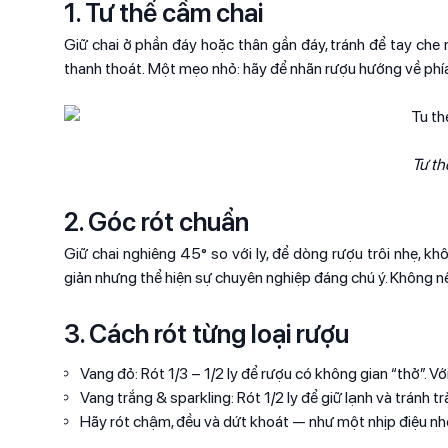
1. Tư thế cầm chai
Giữ chai ở phần đáy hoặc thân gần đáy, tránh để tay che
thanh thoát. Một mẹo nhỏ: hãy để nhãn rượu hướng về phía 
Tư th
2. Góc rót chuẩn
Giữ chai nghiêng 45° so với ly, để dòng rượu trôi nhẹ, k
giản nhưng thể hiện sự chuyên nghiệp đáng chú ý. Không nê
3. Cách rót từng loại rượu
Vang đỏ: Rót 1/3 – 1/2 ly để rượu có không gian “thở”. Vớ
Vang trắng & sparkling: Rót 1/2 ly để giữ lạnh và tránh tr
Hãy rót chậm, đều và dứt khoát — như một nhịp điệu nh