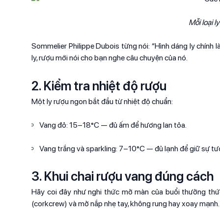
Mỗi loại l
Sommelier Philippe Dubois từng nói: “Hình dáng ly chính 
ly, rượu mới nói cho bạn nghe câu chuyện của nó.
2. Kiểm tra nhiệt độ rượu
Một ly rượu ngon bắt đầu từ nhiệt độ chuẩn:
Vang đỏ: 15–18°C — đủ ấm để hương lan tỏa.
Vang trắng và sparkling: 7–10°C — đủ lạnh để giữ sự tư
3. Khui chai rượu vang đúng cách
Hãy coi đây như nghi thức mở màn của buổi thưởng thức
(corkcrew) và mở nắp nhẹ tay, không rung hay xoay mạnh