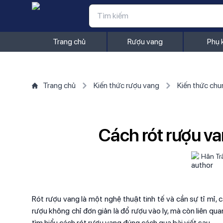
Trang chủ
Rượu vang
Phụ 
Trang chủ
Kiến thức rượu vang
Kiến thức chu
Cách rót rượu va
Hân Tr
Rót rượu vang là một nghệ thuật tinh tế và cần sự tỉ mỉ,
rượu không chỉ đơn giản là đổ rượu vào ly, mà còn liên qu
tìm hiểu cách rót rượu vang đúng cách qua bài viết sau.