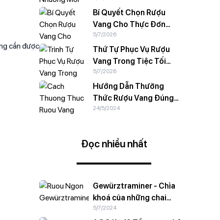
Bí Quyết Chọn Rượu
Vang Cho Thực Đơn
5/7/2026
Chay Chuẩn Vị
ang cần được
Thứ Tự Phục Vụ Rượu
Vang Trong Tiệc Tối
5/7/2026
Trang Trọng
Hướng Dẫn Thưởng
Thức Rượu Vang Đúng
24/5/2024
Cách
Đọc nhiều nhất
Gewürztraminer - Chìa
khoá của những chai
5/7/2024
vang trắng ngào ngạt