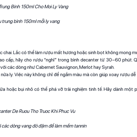
 trung bình 150ml mỗi ly vang
 lắc chai. Lắc có thể làm rượu mất hương hoặc sinh bọt không mong m
cao cấp, hãy cho rượu “nghỉ” trong bình decanter từ 30–60 phút. Q
là với các dòng như Cabernet Sauvignon, Merlot hay Syrah.
đa nửa ly. Việc này không chỉ để ngắm màu mà còn giúp xoay rượu d
rửa hoặc bụi nhỏ có thể phá vỡ trải nghiệm tinh tế. Hãy dành một 
i các dòng vang đỏ đậm để làm mềm tannin