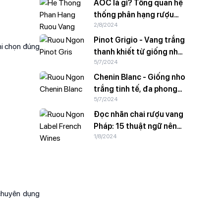
AOC là gì? Tổng quan hệ
thống phân hạng rượu
2/8/2024
vang Pháp
Pinot Grigio - Vang trắng
hi chọn đúng
thanh khiết từ giống nho
5/7/2024
vỏ hồng
Chenin Blanc - Giống nho
trắng tinh tế, đa phong
5/7/2024
cách
Đọc nhãn chai rượu vang
Pháp: 15 thuật ngữ nên
1/8/2024
biết
 chuyên dụng