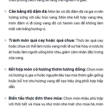
Cân bằng độ đậm đà:
Món ăn có độ đậm đà và gia vị nên
tương xứng với cấu trúc vang. Món nhẹ kết hợp vang nhẹ,
món đậm vị đi cùng vang đỏ có tannin cao để không làm
mất cân bằng hương vị.
Tránh món quá cay hoặc quá chua:
Thức ăn quá cay
hoặc chua có thể làm rượu vang mất đi sự hài hòa, vị rượu bị
át hoặc làm người uống khó chịu, giảm cảm nhận đặc trưng
của vang.
Kết hợp món có hương thơm tương đồng:
Chọn món
có hương vị, gia vị hoặc nguyên liệu tạo mùi thơm gần giống
hoặc bổ trợ cho hương vang để tạo hiệu ứng phối hợp hấp
dẫn.
Biến tấu thực đơn theo mùa:
Chọn món nhậu phù hợp
với thời tiết và mùa vụ như món nhẹ mát cho mùa hè, món