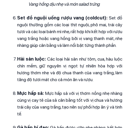
Vang hồng dịu nhẹ và món salad trứng
Set đồ nguội uống rượu vang (coldcut):
Set đồ
nguội thường gồm các loại thịt nguội, phô mai, trái cây
tươi và các loại bánh mì nhẹ, rất hợp khi kết hợp với rượu
vang trắng hoặc vang hồng bởi vị vang thanh mát, nhẹ
nhàng giúp cân bằng và làm nổi bật từng thành phần.
Hải sản luộc:
Các loại hải sản như tôm, cua, hàu luộc
chín mềm, giữ nguyên vị ngọt tự nhiên hòa hợp với
hương thơm nhẹ và độ chua thanh của vang trắng, làm
tăng độ tươi mát cho cả món ăn và rượu.
Mực hấp sả:
Mực hấp sả với vị thơm nồng nhẹ nhàng
cùng vị cay tê của sả cân bằng tốt với vị chua và hương
trái cây của vang trắng, tạo nên sự phối hợp ăn ý và tinh
tế.
Gà hấp bí đao:
Gà hấp được ướp nhẹ nhàng, kết hợp