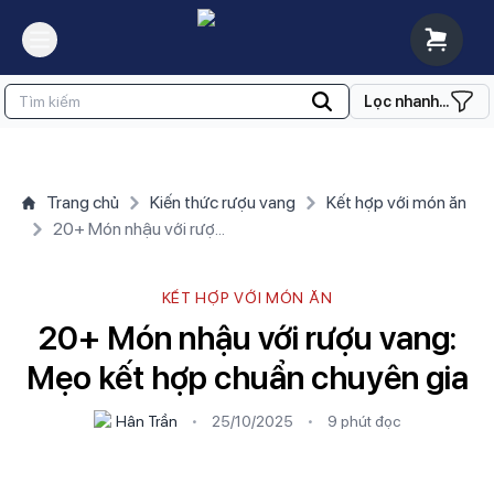
Lọc nhanh...
Trang chủ
Kiến thức rượu vang
Kết hợp với món ăn
20+ Món nhậu với rượu vang: Mẹo kết hợp chuẩn chuyên gia
KẾT HỢP VỚI MÓN ĂN
20+ Món nhậu với rượu vang:
Mẹo kết hợp chuẩn chuyên gia
Hân Trần
•
25/10/2025
•
9 phút
đọc