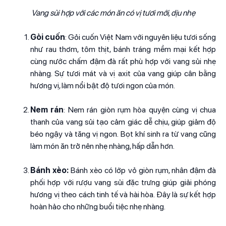
Vang sủi hợp với các món ăn có vị tươi mới, dịu nhẹ
Gỏi cuốn
: Gỏi cuốn Việt Nam với nguyên liệu tươi sống
như rau thơm, tôm thịt, bánh tráng mềm mại kết hợp
cùng nước chấm đậm đà rất phù hợp với vang sủi nhẹ
nhàng. Sự tươi mát và vị axit của vang giúp cân bằng
hương vị, làm nổi bật độ tươi ngon của món.
Nem rán
: Nem rán giòn rụm hòa quyện cùng vị chua
thanh của vang sủi tạo cảm giác dễ chịu, giúp giảm độ
béo ngậy và tăng vị ngon. Bọt khí sinh ra từ vang cũng
làm món ăn trở nên nhẹ nhàng, hấp dẫn hơn.
Bánh xèo:
Bánh xèo có lớp vỏ giòn rụm, nhân đậm đà
phối hợp với rượu vang sủi đặc trưng giúp giải phóng
hương vị theo cách tinh tế và hài hòa. Đây là sự kết hợp
hoàn hảo cho những buổi tiệc nhẹ nhàng.