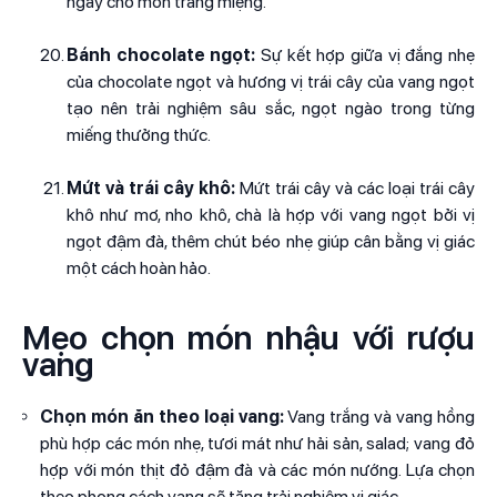
ngấy cho món tráng miệng.
Bánh chocolate ngọt:
Sự kết hợp giữa vị đắng nhẹ
của chocolate ngọt và hương vị trái cây của vang ngọt
tạo nên trải nghiệm sâu sắc, ngọt ngào trong từng
miếng thưởng thức.
Mứt và trái cây khô:
Mứt trái cây và các loại trái cây
khô như mơ, nho khô, chà là hợp với vang ngọt bởi vị
ngọt đậm đà, thêm chút béo nhẹ giúp cân bằng vị giác
một cách hoàn hảo.
Mẹo chọn món nhậu với rượu
vang
Chọn món ăn theo loại vang:
Vang trắng và vang hồng
phù hợp các món nhẹ, tươi mát như hải sản, salad; vang đỏ
hợp với món thịt đỏ đậm đà và các món nướng. Lựa chọn
theo phong cách vang sẽ tăng trải nghiệm vị giác.