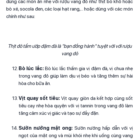
dùng các món ăn nhẹ với rượu vang đỏ như thịt bò khô hoặc
bò xé, socola đen, các loại hạt rang,... hoặc dùng với các món
chính như sau:
Thịt đỏ tẩm ướp đậm đà là "bạn đồng hành" tuyệt vời với rượu
vang đỏ
Bò lúc lắc:
Bò lúc lắc thấm gia vị đậm đà, vị chua nhẹ
trong vang đỏ giúp làm dịu vị béo và tăng thêm sự hài
hòa cho bữa ăn.
Vịt quay sốt tiêu:
Vịt quay giòn da kết hợp cùng sốt
tiêu cay nhẹ hòa quyện với vị tannin trong vang đỏ làm
tăng cảm xúc vị giác và tạo sự đầy đặn.
Sườn nướng mật ong:
Sườn nướng hấp dẫn với vị
ngọt của mật ong và mùi khói nhẹ khi uống cùng vang