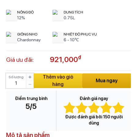
NỒNG ĐỘ
DUNG TÍCH
12%
0.75L
GIỐNG NHO
NHIỆT ĐỘ PHỤC VỤ
Chardonnay
6 - 10℃
₫
921,000
Giá ưu đãi:
Thêm vào giỏ
Số lượng
Mua ngay
hàng
Điểm trung bình
Đánh giá ngay
5
/5
Được đánh giá bởi 150 người
dùng
Mô tả sản phẩm