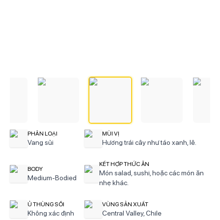
PHÂN LOẠI
MÙI VỊ
Vang sủi
Hương trái cây như táo xanh, lê.
KẾT HỢP THỨC ĂN
BODY
Món salad, sushi, hoặc các món ăn
Medium-Bodied
nhẹ khác.
Ủ THÙNG SỒI
VÙNG SẢN XUẤT
Không xác định
Central Valley, Chile