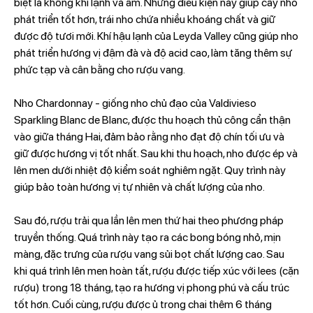
biệt là không khí lạnh và ẩm. Những điều kiện này giúp cây nho
phát triển tốt hơn, trái nho chứa nhiều khoáng chất và giữ
được độ tươi mới. Khí hậu lạnh của Leyda Valley cũng giúp nho
phát triển hương vị đậm đà và độ acid cao, làm tăng thêm sự
phức tạp và cân bằng cho rượu vang.
Nho Chardonnay - giống nho chủ đạo của Valdivieso
Sparkling Blanc de Blanc, được thu hoạch thủ công cẩn thận
vào giữa tháng Hai, đảm bảo rằng nho đạt độ chín tối ưu và
giữ được hương vị tốt nhất. Sau khi thu hoạch, nho được ép và
lên men dưới nhiệt độ kiểm soát nghiêm ngặt. Quy trình này
giúp bảo toàn hương vị tự nhiên và chất lượng của nho.
Sau đó, rượu trải qua lần lên men thứ hai theo phương pháp
truyền thống. Quá trình này tạo ra các bong bóng nhỏ, mịn
màng, đặc trưng của rượu vang sủi bọt chất lượng cao. Sau
khi quá trình lên men hoàn tất, rượu được tiếp xúc với lees (cặn
rượu) trong 18 tháng, tạo ra hương vị phong phú và cấu trúc
tốt hơn. Cuối cùng, rượu được ủ trong chai thêm 6 tháng