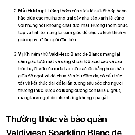
Mùi Hương
: Hương thơm của rượu là sự kết hợp hoàn
hảo giữa các mùi hương trái cây như táo xanh, lê, cùng
với những nốt khoáng chất tươi mát. Hương thơm phức
tạp và tinh tế mang lại cảm giác dễ chịu và kích thích vị
giác ngay từ lần ngửi đầu tiên.
Vị
: Khi nếm thử, Valdivieso Blanc de Blancs mang lại
cảm giác tươi mát và sảng khoái. Độ acid cao và cấu
trúc tuyệt vời của rượu tạo nên sự cân bằng hoàn hảo
giữa độ ngọt và độ chua. Vị rượu đậm đà, có cấu trúc
tốt và kết thúc dài, để lại ấn tượng sâu sắc cho người
thưởng thức. Rượu có lượng đường còn lại là 6 gr/Lt,
mang lại vị ngọt dịu nhẹ nhưng không quá gắt.
Thưởng thức và bảo quản
Valdivieso Sparkling Blanc de