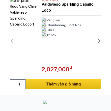
Valdivieso Sparkling Caballo
Loco
Vang sủi
Chardonnay, Pinot Noir
Chile
12.5%
₫
2,027,000
Thêm vào giỏ hàng