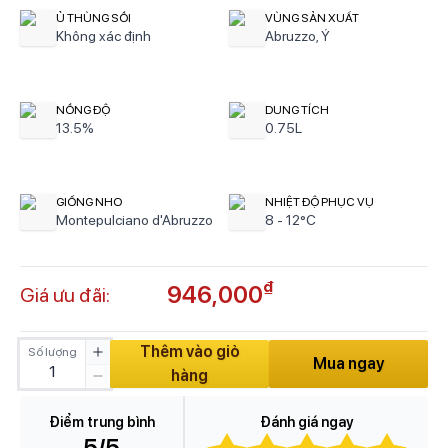
Ủ THÙNG SỒI
VÙNG SẢN XUẤT
Không xác định
Abruzzo, Ý
NỒNG ĐỘ
DUNG TÍCH
13.5%
0.75L
GIỐNG NHO
NHIỆT ĐỘ PHỤC VỤ
Montepulciano d'Abruzzo
8 - 12°C
₫
946,000
Giá ưu đãi:
Thêm vào giỏ
Số lượng
Mua ngay
hàng
Điểm trung bình
Đánh giá ngay
5
/5