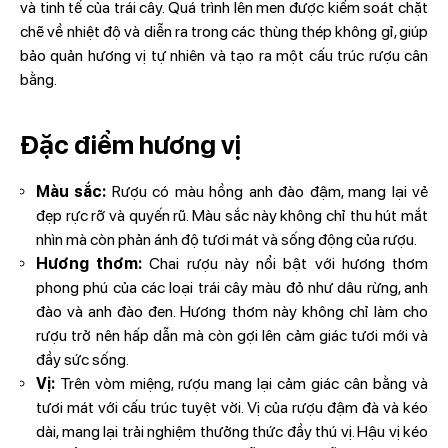
và tinh tế của trái cây. Quá trình lên men được kiểm soát chặt
chẽ về nhiệt độ và diễn ra trong các thùng thép không gỉ, giúp
bảo quản hương vị tự nhiên và tạo ra một cấu trúc rượu cân
bằng.
Đặc điểm hương vị
Màu sắc:
Rượu có màu hồng anh đào đậm, mang lại vẻ
đẹp rực rỡ và quyến rũ. Màu sắc này không chỉ thu hút mắt
nhìn mà còn phản ánh độ tươi mát và sống động của rượu.
Hương thơm:
Chai rượu này nổi bật với hương thơm
phong phú của các loại trái cây màu đỏ như dâu rừng, anh
đào và anh đào đen. Hương thơm này không chỉ làm cho
rượu trở nên hấp dẫn mà còn gợi lên cảm giác tươi mới và
đầy sức sống.
Vị:
Trên vòm miệng, rượu mang lại cảm giác cân bằng và
tươi mát với cấu trúc tuyệt vời. Vị của rượu đậm đà và kéo
dài, mang lại trải nghiệm thưởng thức đầy thú vị. Hậu vị kéo