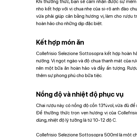
Khi thưởng thức, bạn sẽ cảm nhận được sự mềm m
nho kết hợp với vị chua nhẹ của si-rô anh đào ch
vừa phải giúp cân bằng hương vị, làm cho rượu t
hoàn hảo cho những dịp đặc biệt.
Kết hợp món ăn
Collefrisio Selezione Sottosopra kết hợp hoàn h
nướng. Vị ngọt ngào và độ chua thanh mát của rượ
nên một bữa ăn hoàn hảo và đầy ấn tượng. Rượu
thêm sự phong phú cho bữa tiệc.
Nồng độ và nhiệt độ phục vụ
Chai rượu này có nồng độ cồn 13%vol, vừa đủ để
Để thưởng thức trọn vẹn hương vị của Collefrisi
dùng, nhiệt độ lý tưởng là từ 10-12 độ C.
Collefrisio Selezione Sottosopra 500ml là một ch