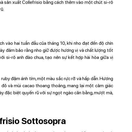
à sản xuất Collefrisio bằng cách thêm vào một chút si-rô
rũ.
h vào hai tuần đầu của tháng 10, khi nho đạt đến độ chín
 này đảm bảo rằng nho giữ được hương vị và chất lượng tốt
ới si-rô anh đào chua, tạo nên sự kết hợp hài hòa giữa vị
ruby đậm ánh tím, một màu sắc rực rỡ và hấp dẫn. Hương
ây đỏ và mùi cacao thoang thoảng, mang lại một cảm giác
ày đặc biệt quyến rũ với sự ngọt ngào cân bằng, mượt mà,
frisio Sottosopra