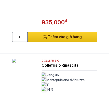
₫
935,000
Thêm vào giỏ hàng
COLLEFRISIO
Collefrisio Rinascita
Vang đỏ
Montepulciano d'Abruzzo
Ý
14%