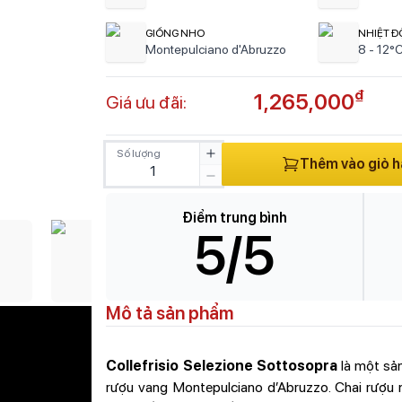
GIỐNG NHO
NHIỆT Đ
Montepulciano d'Abruzzo
8 - 12°
₫
1,265,000
Giá ưu đãi:
Số lượng
Thêm vào giỏ 
Điểm trung bình
5
/5
Mô tả sản phẩm
Collefrisio Selezione Sottosopra
là một sả
rượu vang Montepulciano d’Abruzzo. Chai rượu