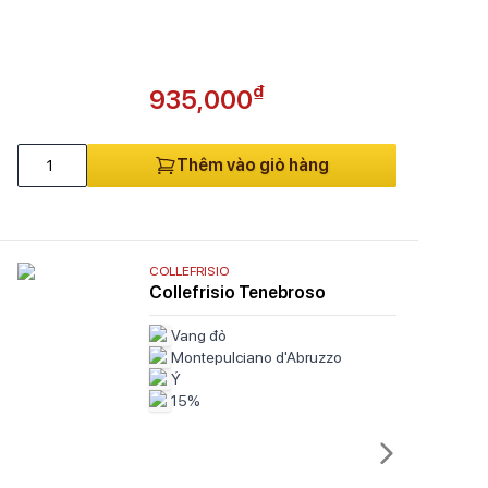
₫
935,000
Thêm vào giỏ hàng
COLLEFRISIO
Collefrisio Tenebroso
Vang đỏ
Montepulciano d'Abruzzo
Ý
15%