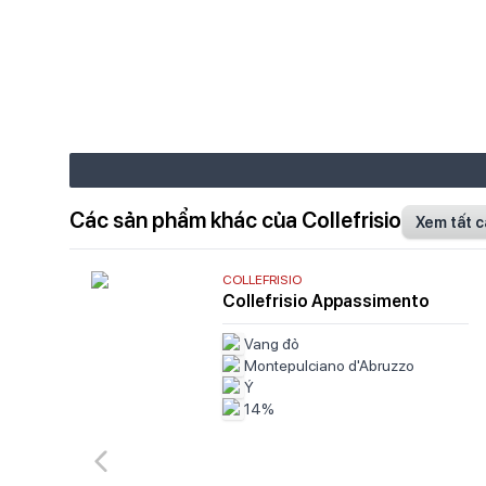
Các sản phẩm khác của Collefrisio
Xem tất c
COLLEFRISIO
Collefrisio Appassimento
Vang đỏ
Montepulciano d'Abruzzo
Ý
14%