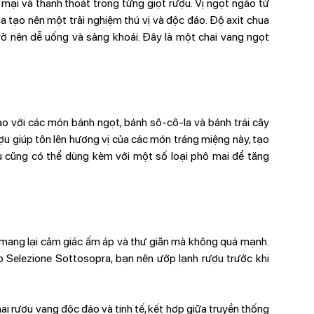
ại và thanh thoát trong từng giọt rượu. Vị ngọt ngào từ
ua tạo nên một trải nghiệm thú vị và độc đáo. Độ axit chua
rở nên dễ uống và sảng khoái. Đây là một chai vang ngọt
ảo với các món bánh ngọt, bánh sô-cô-la và bánh trái cây
u giúp tôn lên hương vị của các món tráng miệng này, tạo
 cũng có thể dùng kèm với một số loại phô mai để tăng
 mang lại cảm giác ấm áp và thư giãn mà không quá mạnh.
o Selezione Sottosopra, bạn nên ướp lạnh rượu trước khi
ai rượu vang độc đáo và tinh tế, kết hợp giữa truyền thống