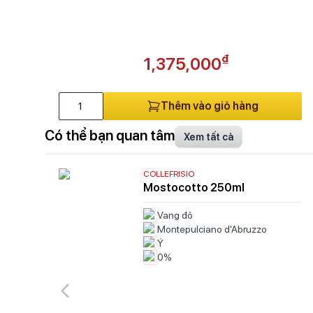
₫
1,375,000
Thêm vào giỏ hàng
Có thể bạn quan tâm
Xem tất cả
COLLEFRISIO
Mostocotto 250ml
Vang đỏ
Montepulciano d'Abruzzo
Ý
0%