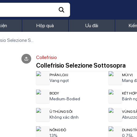
kiện
Hộp quà
Ưu đãi
Kiế
Collefrisio Selezione Sottosopra
Collefrisio
Collefrisio Selezione Sottosopra
PHÂN LOẠI
MÙI VỊ
Vang ngọt
Mang đậ
BODY
KẾT HỢP
Medium-Bodied
Bánh ng
Ủ THÙNG SỒI
VÙNG S
Không xác định
Abruzzo
NỒNG ĐỘ
DUNG T
13%
0.75L