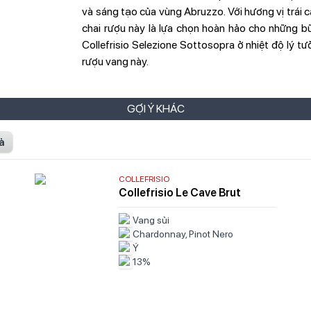
và sáng tạo của vùng Abruzzo. Với hương vị trái 
chai rượu này là lựa chọn hoàn hảo cho những bữ
Collefrisio Selezione Sottosopra ở nhiệt độ lý t
rượu vang này.
GỢI Ý KHÁC
ả
COLLEFRISIO
Collefrisio Le Cave Brut
Vang sủi
Chardonnay, Pinot Nero
Ý
13%