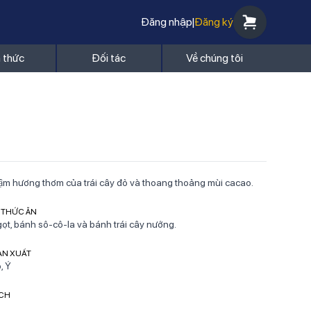
Đăng nhập
|
Đăng ký
n thức
Đối tác
Về chúng tôi
m hương thơm của trái cây đỏ và thoang thoảng mùi cacao.
 THỨC ĂN
ọt, bánh sô-cô-la và bánh trái cây nướng.
ẢN XUẤT
, Ý
ÍCH