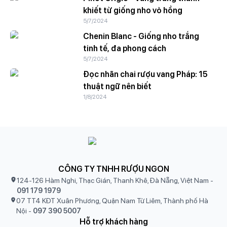
khiết từ giống nho vỏ hồng
5/7/2024
Chenin Blanc - Giống nho trắng
tinh tế, đa phong cách
5/7/2024
Đọc nhãn chai rượu vang Pháp: 15
thuật ngữ nên biết
1/8/2024
CÔNG TY TNHH RƯỢU NGON
124-126 Hàm Nghi, Thạc Gián, Thanh Khê, Đà Nẵng, Việt Nam
-
091 179 1979
07 TT4 KĐT Xuân Phương, Quận Nam Từ Liêm, Thành phố Hà
Nội
-
097 390 5007
Hỗ trợ khách hàng