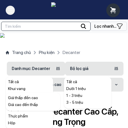
Lọc nhanh...
Trang chủ
Phụ kiện
Decanter
Danh mục
: Decanter
Bộ lọc giá
Tất cả
Tất cả
Sắp xếp
: Giá thấp đến cao
Khui vang
Dưới 1 triệu
Decanter
1 - 3 triệu
Giá thấp đến cao
Ly rượu vang
3 - 5 triệu
Giá cao đến thấp
Tổng Hợp Decanter Cao Cấp,
Kệ rượu
Thực phẩm
Sang Trọng
Hộp