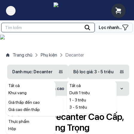
Lọc nhanh...
Trang chủ
Phụ kiện
Decanter
Danh mục
: Decanter
Bộ lọc giá
: 3 - 5 triệu
Tất cả
Tất cả
Sắp xếp
: Giá thấp đến cao
Khui vang
Dưới 1 triệu
Decanter
1 - 3 triệu
Giá thấp đến cao
Ly rượu vang
3 - 5 triệu
Giá cao đến thấp
Tổng Hợp Decanter Cao Cấp,
Kệ rượu
Thực phẩm
Sang Trọng
Hộp