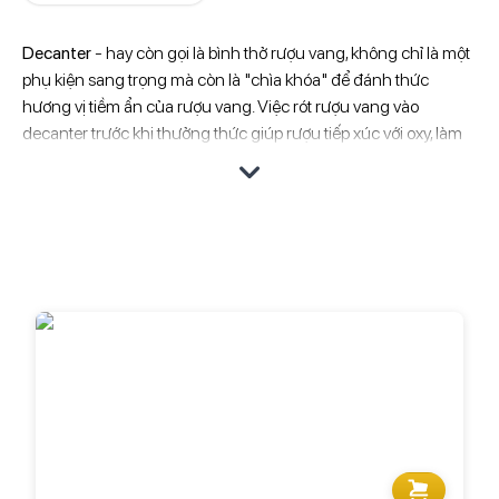
Decanter
- hay còn gọi là bình thở rượu vang, không chỉ là một
phụ kiện sang trọng mà còn là "chìa khóa" để đánh thức
hương vị tiềm ẩn của rượu vang. Việc rót rượu vang vào
decanter trước khi thưởng thức giúp rượu tiếp xúc với oxy, làm
mềm tannin, giải phóng hương thơm và mang đến trải nghiệm
vị giác trọn vẹn hơn.
Rượu Ngon
cung cấp đa dạng các mẫu
decanter
với kiểu
dáng tinh tế, chất liệu cao cấp, phù hợp với nhiều loại rượu vang
khác nhau. Decanter không chỉ là vật dụng hữu ích cho những
người sành rượu mà còn là món quà tặng sang trọng dành
cho bạn bè, đối tác. Ghé thăm ngay Rượu Ngon để khám phá
bộ sưu tập decanter độc đáo và tìm kiếm lựa chọn hoàn hảo
cho mình.