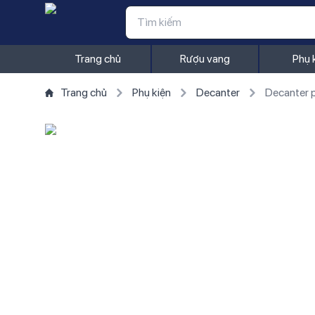
Trang chủ
Rượu vang
Phụ 
Trang chủ
Phụ kiện
Decanter
Decanter p