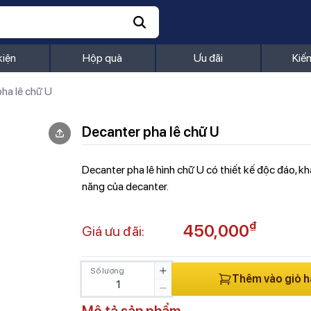
kiện
Hộp quà
Ưu đãi
Kiế
ha lê chữ U
Decanter pha lê chữ U
Decanter pha lê hình chữ U có thiết kế độc đáo, k
năng của decanter.
₫
450,000
Giá ưu đãi:
Số lượng
Thêm vào giỏ 