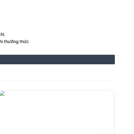
hí.
hi thưởng thức.