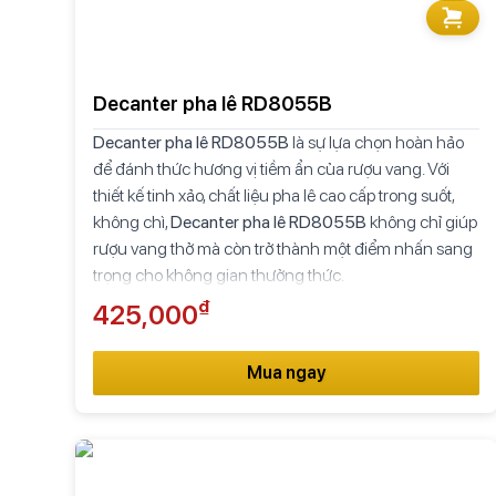
Decanter pha lê RD8055B
Decanter pha lê RD8055B
là sự lựa chọn hoàn hảo
để đánh thức hương vị tiềm ẩn của rượu vang. Với
thiết kế tinh xảo, chất liệu pha lê cao cấp trong suốt,
không chì,
Decanter pha lê RD8055B
không chỉ giúp
rượu vang thở mà còn trở thành một điểm nhấn sang
trọng cho không gian thưởng thức.
₫
425,000
Mua ngay