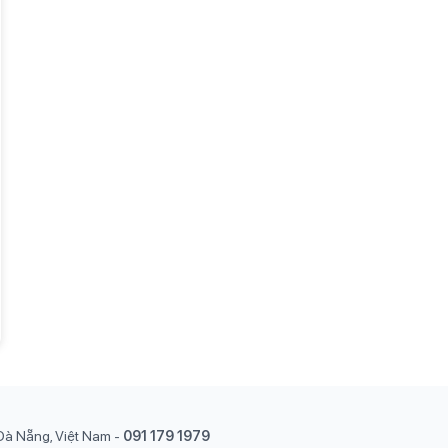
Đà Nẵng, Việt Nam
-
091 179 1979