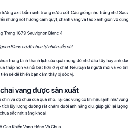
m lượng axit bẩm sinh trong nước cốt. Các giống nho trắng như Sau
g đến những nốt hương cam quýt, chanh vàng và táo xanh giòn vô cùn
non Blanc có độ chua tự nhiên sắc nét
 chua trung bình thanh lịch của quả mọng đỏ như dâu tây hay anh đà
a thấp hơn và nổi bật hơn ở vị chát. Nếu bạn là người mới và vô tì
iên sẽ dễ khiến bạn cảm thấy bị sốc vị.
 chai vang được sản xuất
độ chín và độ chua của quả nho. Tại các vùng có khí hậu lạnh như vùn
ích lũy lượng đường rất chậm dưới ánh nắng dịu, giúp giữ lại lượng
 chua sắc nét, sảng khoái.