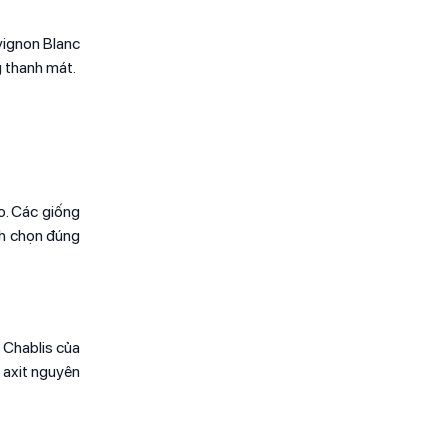
vignon Blanc
g thanh mát.
o. Các giống
nh chọn đúng
g Chablis của
 axit nguyên