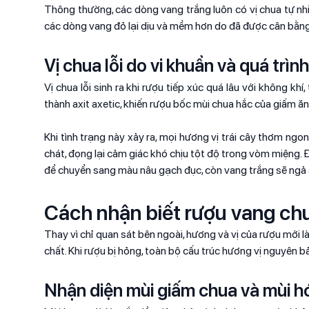
Thông thường, các dòng vang trắng luôn có vị chua tự nhi
các dòng vang đỏ lại dịu và mềm hơn do đã được cân bằng b
Vị chua lỗi do vi khuẩn và quá trìn
Vị chua lỗi sinh ra khi rượu tiếp xúc quá lâu với không kh
thành axit axetic, khiến rượu bốc mùi chua hắc của giấm ă
Khi tình trạng này xảy ra, mọi hương vị trái cây thơm ngo
chát, đọng lại cảm giác khó chịu tột độ trong vòm miệng. Đ
để chuyển sang màu nâu gạch đục, còn vang trắng sẽ ng
Cách nhận biết rượu vang ch
Thay vì chỉ quan sát bên ngoài, hương và vị của rượu mới l
chất. Khi rượu bị hỏng, toàn bộ cấu trúc hương vị nguyên bả
Nhận diện mùi giấm chua và mùi h