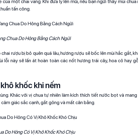
e của một chai vang. Khi đưa ly lên mũi, nếu bạn ngửi thấy mùi chua
 khuẩn tấn công.
ang Chua Do Hỏng Bằng Cách Ngửi
chai rượu bị bỏ quên quá lâu, hương rượu sẽ bốc lên mùi hắc gắt, kh
lỗi này sẽ lấn át hoàn toàn các nốt hương trái cây, hoa cỏ hay gỗ
 khô khốc khi nếm
ng. Khác với vị chua tự nhiên làm kích thích tiết nước bọt và mang 
ới cảm giác sắc cạnh, gắt gỏng và mất cân bằng.
a Do Hỏng Có Vị Khô Khốc Khó Chịu