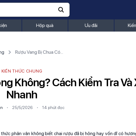
kiện
Hộp quà
Ưu đãi
Kiế
ng
Rượu Vang Bị Chua Có Hỏng Không? Cách Kiểm Tra Và Xử Lý Nhanh
KIẾN THỨC CHUNG
ng Không? Cách Kiểm Tra Và 
Nhanh
ần
•
25/5/2026
•
14 phút
đọc
thức phân vân không biết chai rượu đã bị hỏng hay vốn dĩ có hương