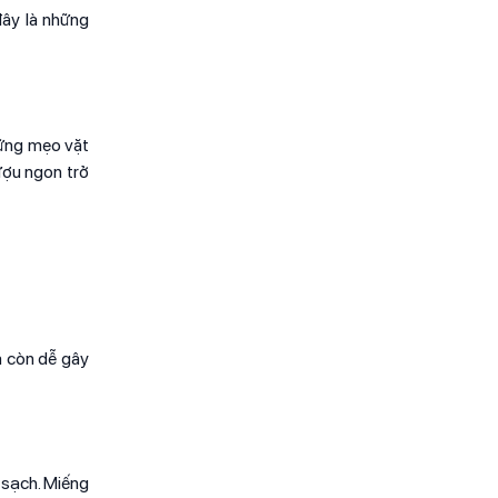
 đây là những
hững mẹo vặt
ượu ngon trở
à còn dễ gây
 sạch. Miếng