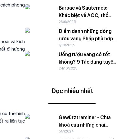
n cách phòng
Barsac và Sauternes:
Khác biệt về AOC, thổ
23/9/2025
nhưỡng và hương vị
Điểm danh những dòng
rượu vang Pháp phù hợp
hoái và kích
1/10/2025
với giới trẻ
 mất đi hương
Uống rượu vang có tốt
không? 9 Tác dụng tuyệt
24/10/2025
vời của rượu vang với sức
khoẻ
Đọc nhiều nhất
n có thể hình
Gewürztraminer - Chìa
 ra liên tục
khoá của những chai
5/7/2024
vang trắng ngào ngạt