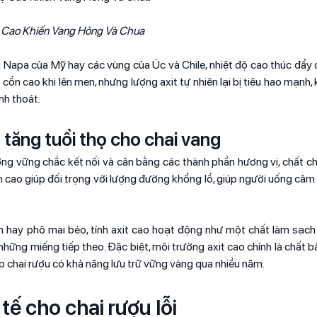
 Cao Khiến Vang Hỏng Và Chua
g Napa của Mỹ hay các vùng của Úc và Chile, nhiệt độ cao thúc đẩy 
n cao khi lên men, nhưng lượng axit tự nhiên lại bị tiêu hao mạnh, 
nh thoát.
tăng tuổi thọ cho chai vang
ơng vững chắc kết nối và cân bằng các thành phần hương vị, chất c
ên cao giúp đối trọng với lượng đường khổng lồ, giúp người uống cảm
in hay phô mai béo, tính axit cao hoạt động như một chất làm sạc
hững miếng tiếp theo. Đặc biệt, môi trường axit cao chính là chất b
iúp chai rượu có khả năng lưu trữ vững vàng qua nhiều năm.
 tế cho chai rượu lỗi