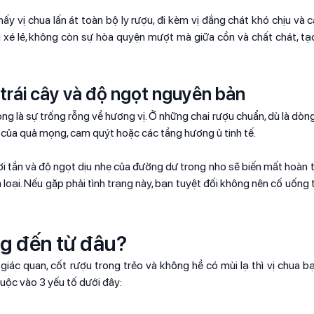
ấy vị chua lấn át toàn bộ ly rượu, đi kèm vị đắng chát khó chịu và 
ị xé lẻ, không còn sự hòa quyện mượt mà giữa cồn và chất chát, tạo
trái cây và độ ngọt nguyên bản
ng là sự trống rỗng về hương vị. Ở những chai rượu chuẩn, dù là dòn
 của quả mọng, cam quýt hoặc các tầng hương ủ tinh tế.
tươi tắn và độ ngọt dịu nhẹ của đường dư trong nho sẽ biến mất hoàn 
m loại. Nếu gặp phải tình trạng này, bạn tuyệt đối không nên cố uống 
ng đến từ đâu?
iác quan, cốt rượu trong trẻo và không hề có mùi lạ thì vị chua 
huộc vào 3 yếu tố dưới đây: