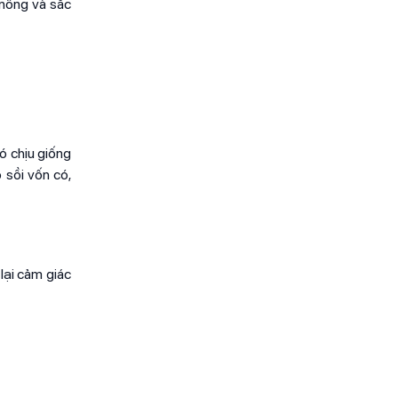
 nồng và sắc
ó chịu giống
 sồi vốn có,
lại cảm giác