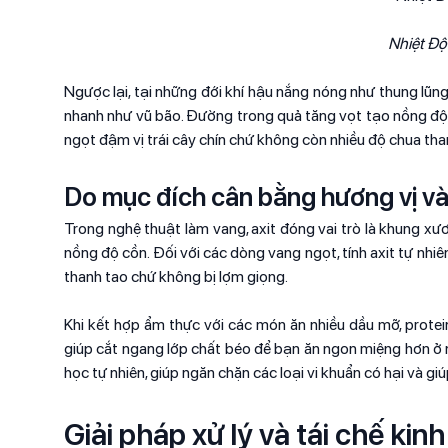
Nhiệt Độ
Ngược lại, tại những đới khí hậu nắng nóng như thung lũn
nhanh như vũ bão. Đường trong quả tăng vọt tạo nồng độ cồ
ngọt đậm vị trái cây chín chứ không còn nhiều độ chua tha
Do mục đích cân bằng hương vị và 
Trong nghệ thuật làm vang, axit đóng vai trò là khung xư
nồng độ cồn. Đối với các dòng vang ngọt, tính axit tự nhi
thanh tao chứ không bị lợm giọng.
Khi kết hợp ẩm thực với các món ăn nhiều dầu mỡ, prote
giúp cắt ngang lớp chất béo để bạn ăn ngon miệng hơn ở n
học tự nhiên, giúp ngăn chặn các loại vi khuẩn có hại và g
Giải pháp xử lý và tái chế kinh