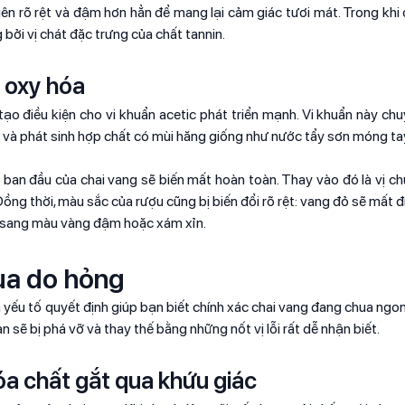
ên rõ rệt và đậm hơn hẳn để mang lại cảm giác tươi mát. Trong khi đ
ởi vị chát đặc trưng của chất tannin.
h oxy hóa
í, tạo điều kiện cho vi khuẩn acetic phát triển mạnh. Vi khuẩn này c
n và phát sinh hợp chất có mùi hăng giống như nước tẩy sơn móng ta
n ban đầu của chai vang sẽ biến mất hoàn toàn. Thay vào đó là vị ch
ồng thời, màu sắc của rượu cũng bị biến đổi rõ rệt: vang đỏ sẽ mất đ
ả sang màu vàng đậm hoặc xám xỉn.
ua do hỏng
à yếu tố quyết định giúp bạn biết chính xác chai vang đang chua ngo
n sẽ bị phá vỡ và thay thế bằng những nốt vị lỗi rất dễ nhận biết.
óa chất gắt qua khứu giác