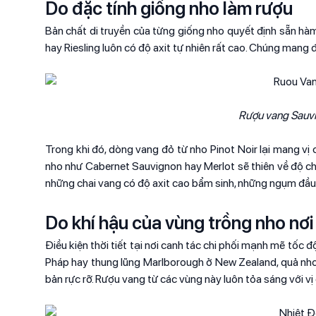
Do đặc tính giống nho làm rượu
Bản chất di truyền của từng giống nho quyết định sẵn hà
hay Riesling luôn có độ axit tự nhiên rất cao. Chúng man
Rượu vang Sauvig
Trong khi đó, dòng vang đỏ từ nho Pinot Noir lại mang vị
nho như Cabernet Sauvignon hay Merlot sẽ thiên về độ chu
những chai vang có độ axit cao bẩm sinh, những ngụm đầu t
Do khí hậu của vùng trồng nho nơi
Điều kiện thời tiết tại nơi canh tác chi phối mạnh mẽ tốc 
Pháp hay thung lũng Marlborough ở New Zealand, quả nho t
bản rực rỡ. Rượu vang từ các vùng này luôn tỏa sáng với vị