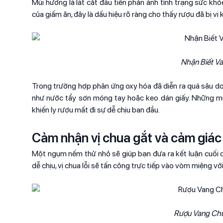
Mùi hương là lát cắt đầu tiên phản ánh tình trạng sức khỏ
của giấm ăn, đây là dấu hiệu rõ ràng cho thấy rượu đã bị vi
Nhận Biết V
Trong trường hợp phản ứng oxy hóa đã diễn ra quá sâu do 
như nước tẩy sơn móng tay hoặc keo dán giấy. Những mùi 
khiến ly rượu mất đi sự dễ chịu ban đầu.
Cảm nhận vị chua gắt và cảm giác
Một ngụm nếm thử nhỏ sẽ giúp bạn đưa ra kết luận cuối cù
dễ chịu, vị chua lỗi sẽ tấn công trực tiếp vào vòm miệng v
Rượu Vang Chu