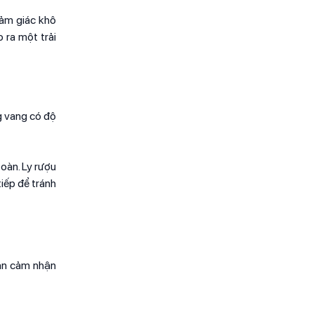
cảm giác khô
 ra một trải
g vang có độ
toàn. Ly rượu
tiếp để tránh
bạn cảm nhận