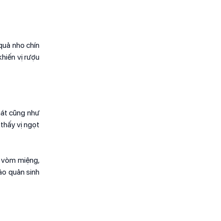
quả nho chín
khiến vị rượu
hát cũng như
 thấy vị ngọt
h vòm miệng,
ảo quản sinh