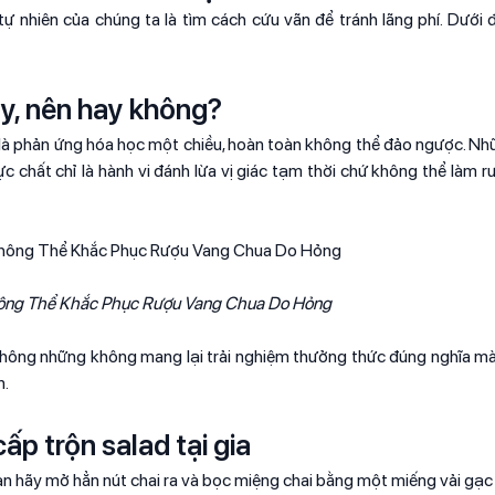
ạ tự nhiên của chúng ta là tìm cách cứu vãn để tránh lãng phí. Dưới
y, nên hay không?
 là phản ứng hóa học một chiều, hoàn toàn không thể đảo ngược. N
 chất chỉ là hành vi đánh lừa vị giác tạm thời chứ không thể làm r
ng Thể Khắc Phục Rượu Vang Chua Do Hỏng
 không những không mang lại trải nghiệm thưởng thức đúng nghĩa m
n.
p trộn salad tại gia
bạn hãy mở hẳn nút chai ra và bọc miệng chai bằng một miếng vải gạc