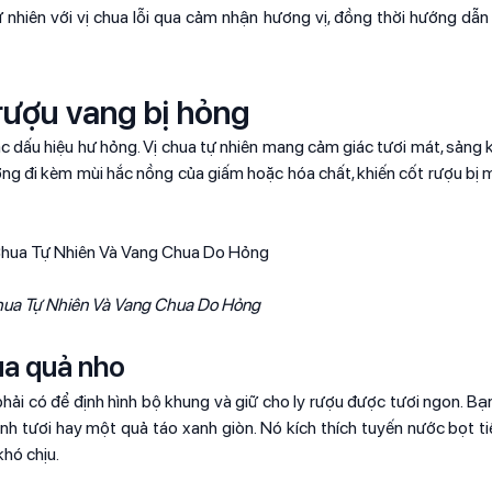
 tự nhiên với vị chua lỗi qua cảm nhận hương vị, đồng thời hướng dẫ
 rượu vang bị hỏng
c dấu hiệu hư hỏng. Vị chua tự nhiên mang cảm giác tươi mát, sảng k
hường đi kèm mùi hắc nồng của giấm hoặc hóa chất, khiến cốt rượu bị
ua Tự Nhiên Và Vang Chua Do Hỏng
của quả nho
phải có để định hình bộ khung và giữ cho ly rượu được tươi ngon. Bạ
h tươi hay một quả táo xanh giòn. Nó kích thích tuyến nước bọt tiết
khó chịu.