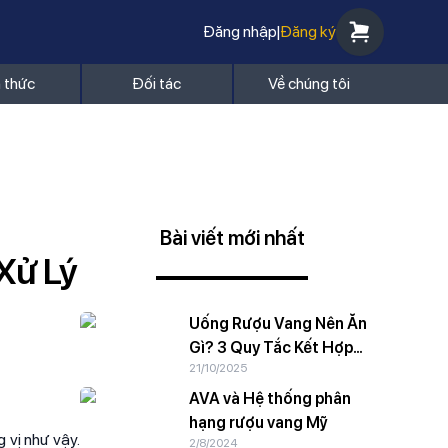
Đăng nhập
|
Đăng ký
n thức
Đối tác
Về chúng tôi
Bài viết mới nhất
Xử Lý
Uống Rượu Vang Nên Ăn
Gì? 3 Quy Tắc Kết Hợp
21/10/2025
Chuẩn Vị
AVA và Hệ thống phân
hạng rượu vang Mỹ
 vị như vậy.
2/8/2024