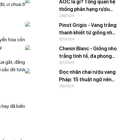
AOC là gì? Tổng quan hệ
ó, vị chua ở
thống phân hạng rượu
2/8/2024
vang Pháp
Pinot Grigio - Vang trắng
thanh khiết từ giống nho
huyển hóa cồn
5/7/2024
vỏ hồng
y.
Chenin Blanc - Giống nho
trắng tinh tế, đa phong
ua gắt, đắng
5/7/2024
cách
i sắc đỏ tươi
Đọc nhãn chai rượu vang
Pháp: 15 thuật ngữ nên
1/8/2024
biết
n hay đã biến