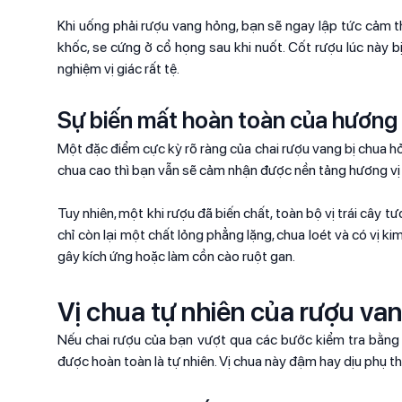
Khi uống phải rượu vang hỏng, bạn sẽ ngay lập tức cảm th
khốc, se cứng ở cổ họng sau khi nuốt. Cốt rượu lúc này b
nghiệm vị giác rất tệ.
Sự biến mất hoàn toàn của hương 
Một đặc điểm cực kỳ rõ ràng của chai rượu vang bị chua hỏ
chua cao thì bạn vẫn sẽ cảm nhận được nền tảng hương vị
Tuy nhiên, một khi rượu đã biến chất, toàn bộ vị trái cây 
chỉ còn lại một chất lỏng phẳng lặng, chua loét và có vị ki
gây kích ứng hoặc làm cồn cào ruột gan.
Vị chua tự nhiên của rượu va
Nếu chai rượu của bạn vượt qua các bước kiểm tra bằng g
được hoàn toàn là tự nhiên. Vị chua này đậm hay dịu phụ t