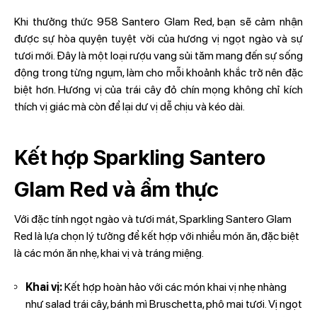
Khi thưởng thức 958 Santero Glam Red, bạn sẽ cảm nhận
được sự hòa quyện tuyệt vời của hương vị ngọt ngào và sự
tươi mới. Đây là một loại rượu vang sủi tăm mang đến sự sống
động trong từng ngụm, làm cho mỗi khoảnh khắc trở nên đặc
biệt hơn. Hương vị của trái cây đỏ chín mọng không chỉ kích
thích vị giác mà còn để lại dư vị dễ chịu và kéo dài.
Kết hợp Sparkling Santero
Glam Red và ẩm thực
Với đặc tính ngọt ngào và tươi mát, Sparkling Santero Glam
Red là lựa chọn lý tưởng để kết hợp với nhiều món ăn, đặc biệt
là các món ăn nhẹ, khai vị và tráng miệng.
Khai vị:
Kết hợp hoàn hảo với các món khai vị nhẹ nhàng
như salad trái cây, bánh mì Bruschetta, phô mai tươi. Vị ngọt