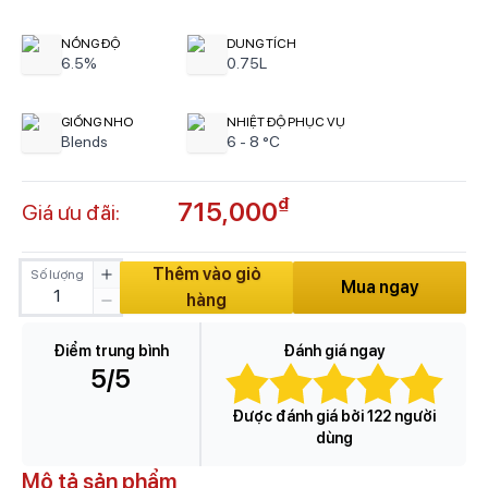
NỒNG ĐỘ
DUNG TÍCH
6.5%
0.75L
GIỐNG NHO
NHIỆT ĐỘ PHỤC VỤ
Blends
6 - 8 °C
₫
715,000
Giá ưu đãi:
Thêm vào giỏ
Số lượng
Mua ngay
hàng
Điểm trung bình
Đánh giá ngay
5
/5
Được đánh giá bởi 122 người
dùng
Mô tả sản phẩm