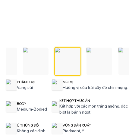
PHÂN LOẠI
MÙI VỊ
Vang sủi
Hương vị của trái cây đỏ chín mọng.
KẾT HỢP THỨC ĂN
BODY
Kết hợp với các món tráng miệng, đặc
Medium-Bodied
biệt là bánh ngọt.
Ủ THÙNG SỒI
VÙNG SẢN XUẤT
Không xác định
Piedmont, Ý