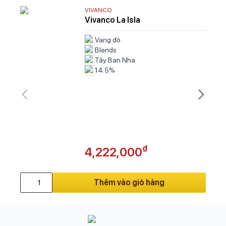
VIVANCO
Vivanco La Isla
Vang đỏ
Blends
Tây Ban Nha
14.5%
₫
4,222,000
Thêm vào giỏ hàng