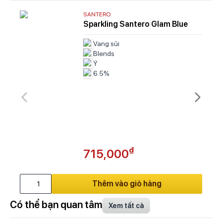
SANTERO
Sparkling Santero Glam Blue
Vang sủi
Blends
Ý
6.5%
₫
715,000
Thêm vào giỏ hàng
Có thể bạn quan tâm
Xem tất cả