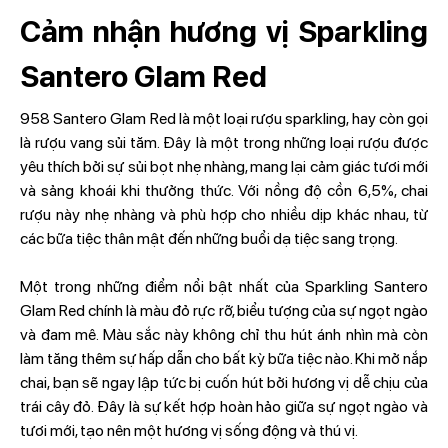
Cảm nhận hương vị Sparkling
Santero Glam Red
958 Santero Glam Red là một loại rượu sparkling, hay còn gọi
là rượu vang sủi tăm. Đây là một trong những loại rượu được
yêu thích bởi sự sủi bọt nhẹ nhàng, mang lại cảm giác tươi mới
và sảng khoái khi thưởng thức. Với nồng độ cồn 6,5%, chai
rượu này nhẹ nhàng và phù hợp cho nhiều dịp khác nhau, từ
các bữa tiệc thân mật đến những buổi dạ tiệc sang trọng.
Một trong những điểm nổi bật nhất của Sparkling Santero
Glam Red chính là màu đỏ rực rỡ, biểu tượng của sự ngọt ngào
và đam mê. Màu sắc này không chỉ thu hút ánh nhìn mà còn
làm tăng thêm sự hấp dẫn cho bất kỳ bữa tiệc nào. Khi mở nắp
chai, bạn sẽ ngay lập tức bị cuốn hút bởi hương vị dễ chịu của
trái cây đỏ. Đây là sự kết hợp hoàn hảo giữa sự ngọt ngào và
tươi mới, tạo nên một hương vị sống động và thú vị.