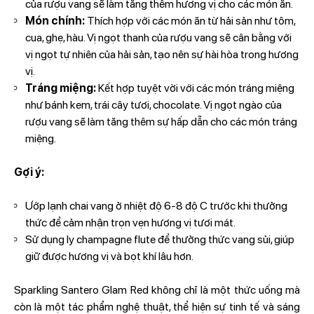
của rượu vang sẽ làm tăng thêm hương vị cho các món ăn.
Món chính:
Thích hợp với các món ăn từ hải sản như tôm,
cua, ghẹ, hàu. Vị ngọt thanh của rượu vang sẽ cân bằng với
vị ngọt tự nhiên của hải sản, tạo nên sự hài hòa trong hương
vị.
Tráng miệng:
Kết hợp tuyệt vời với các món tráng miệng
như bánh kem, trái cây tươi, chocolate. Vị ngọt ngào của
rượu vang sẽ làm tăng thêm sự hấp dẫn cho các món tráng
miệng.
Gợi ý:
Ướp lạnh chai vang ở nhiệt độ 6-8 độ C trước khi thưởng
thức để cảm nhận trọn vẹn hương vị tươi mát.
Sử dụng ly champagne flute để thưởng thức vang sủi, giúp
giữ được hương vị và bọt khí lâu hơn.
Sparkling Santero Glam Red không chỉ là một thức uống mà
còn là một tác phẩm nghệ thuật, thể hiện sự tinh tế và sáng