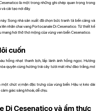
Cesenatico là một trong những ghi chép quan trọng trong
 và cải tạo nơi đây.
 này. Song nhà sản xuất đã chọn bức tranh tả bến cảng và
a lên nhãn chai vang Portocanale Di Cesenatico. Từ thiết kế
ều mang hơi thở thơ mộng của vùng ven biển Cesenatico.
lôi cuốn
u hồng nhạt thanh lịch, lấp lánh ánh hồng ngọc. Hương
hòa quyện cùng hương trái cây tươi mát như đào trắng, mơ
à một chút vị mặn đặc trưng của vùng biển. Hậu vị kéo dài
cảm giác sảng khoái, dễ chịu.
e Di Cesenatico và ẩm thực