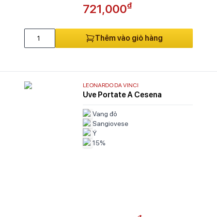
₫
721,000
Thêm vào giỏ hàng
LEONARDO DA VINCI
Uve Portate A Cesena
Vang đỏ
Sangiovese
Ý
15%