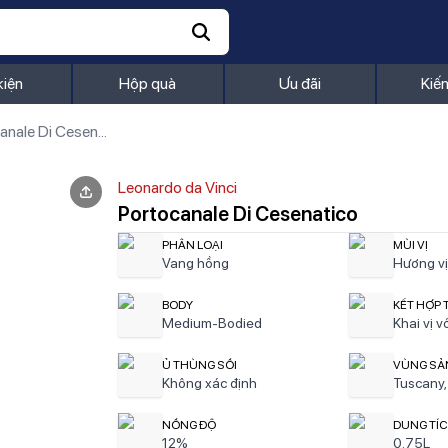
kiện
Hộp quà
Ưu đãi
Kiế
Portocanale Di Cesenatico
Leonardo da Vinci
Portocanale Di Cesenatico
PHÂN LOẠI
MÙI VỊ
Vang hồng
Hương vị 
BODY
KẾT HỢP 
Medium-Bodied
Khai vị v
Ủ THÙNG SỒI
VÙNG SẢ
Không xác định
Tuscany,
NỒNG ĐỘ
DUNG TÍ
12%
0.75L