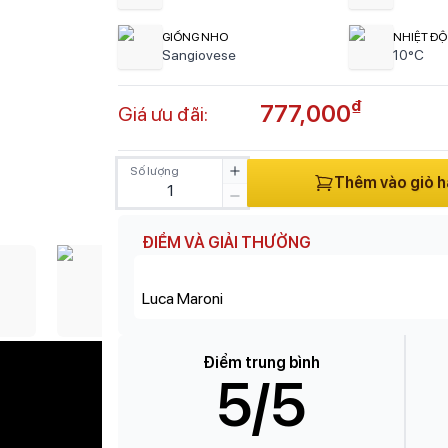
GIỐNG NHO
NHIỆT ĐỘ
Sangiovese
10°C
₫
777,000
Giá ưu đãi:
Số lượng
Thêm vào giỏ 
ĐIỂM VÀ GIẢI THƯỜNG
Luca Maroni
Điểm trung bình
5
/5