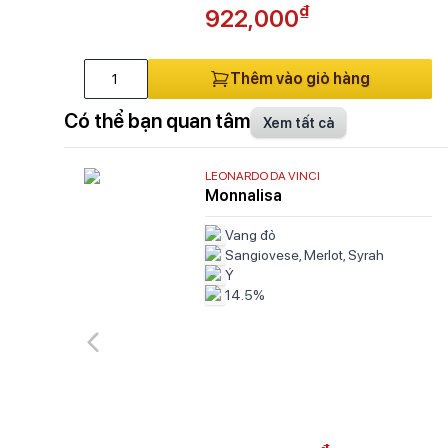
₫
922,000
Thêm vào giỏ hàng
Có thể bạn quan tâm
Xem tất cả
LEONARDO DA VINCI
Monnalisa
Vang đỏ
Sangiovese, Merlot, Syrah
Ý
14.5%