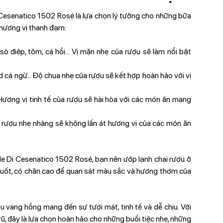
i Cesenatico 1502 Rosé là lựa chọn lý tưởng cho những bữa
 hương vị thanh đạm:
ò điệp, tôm, cá hồi... Vị mặn nhẹ của rượu sẽ làm nổi bật
lad cá ngừ... Độ chua nhẹ của rượu sẽ kết hợp hoàn hảo với vị
. Hương vị tinh tế của rượu sẽ hài hòa với các món ăn mang
 Vị rượu nhẹ nhàng sẽ không lấn át hương vị của các món ăn
e Di Cesenatico 1502 Rosé, bạn nên ướp lạnh chai rượu ở
 suốt, có chân cao để quan sát màu sắc và hương thơm của
 vang hồng mang đến sự tươi mát, tinh tế và dễ chịu. Với
ũ, đây là lựa chọn hoàn hảo cho những buổi tiệc nhẹ, những