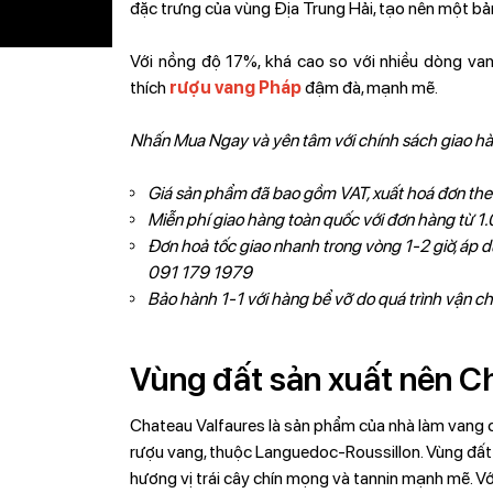
đặc trưng của vùng Địa Trung Hải, tạo nên một bả
Với nồng độ 17%, khá cao so với nhiều dòng van
thích
rượu vang Pháp
đậm đà, mạnh mẽ.
Nhấn Mua Ngay và yên tâm với chính sách giao h
Giá sản phẩm đã bao gồm VAT, xuất hoá đơn the
Miễn phí giao hàng toàn quốc với đơn hàng từ
Đơn hoả tốc giao nhanh trong vòng 1-2 giờ, áp dụ
091 179 1979
Bảo hành 1-1 với hàng bể vỡ do quá trình vận c
Vùng đất sản xuất nên C
Chateau Valfaures là sản phẩm của nhà làm vang cù
rượu vang, thuộc Languedoc-Roussillon. Vùng đất 
hương vị trái cây chín mọng và tannin mạnh mẽ. Vớ