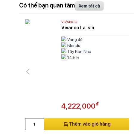
Có thể bạn quan tâm
Xem tất cả
VIVANCO
Vivanco La Isla
Vang đỏ
Blends
Tây Ban Nha
14.5%
₫
4,222,000
Thêm vào giỏ hàng