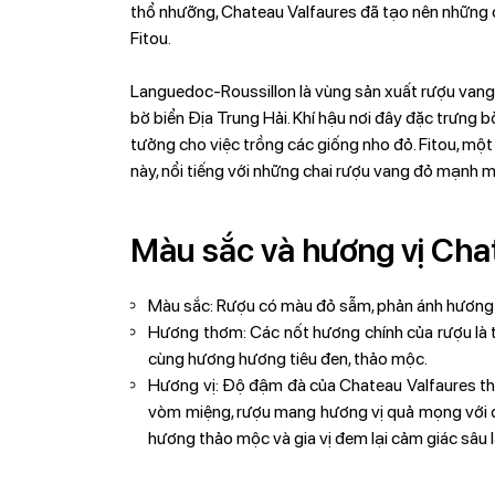
thổ nhưỡng, Chateau Valfaures đã tạo nên những c
Fitou.
Languedoc-Roussillon là vùng sản xuất rượu vang 
bờ biển Địa Trung Hải. Khí hậu nơi đây đặc trưng b
tưởng cho việc trồng các giống nho đỏ. Fitou, mộ
này, nổi tiếng với những chai rượu vang đỏ mạnh mẽ
Màu sắc và hương vị Cha
Màu sắc: Rượu có màu đỏ sẫm, phản ánh hương
Hương thơm: Các nốt hương chính của rượu là t
cùng hương hương tiêu đen, thảo mộc.
Hương vị: Độ đậm đà của Chateau Valfaures th
vòm miệng, rượu mang hương vị quả mọng với độ
hương thảo mộc và gia vị đem lại cảm giác sâu 