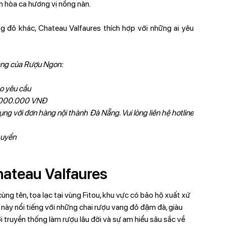
n hòa ca hương vị nồng nàn.
g đỏ khác, Chateau Valfaures thích hợp với những ai yêu
àng của Rượu Ngon:
o yêu cầu
 1.000.000 VNĐ
ng với đơn hàng nội thành Đà Nẵng. Vui lòng liên hệ hotline
huyển
hateau Valfaures
ng tên, tọa lạc tại vùng Fitou, khu vực có bảo hộ xuất xứ
này nổi tiếng với những chai rượu vang đỏ đậm đà, giàu
i truyền thống làm rượu lâu đời và sự am hiểu sâu sắc về