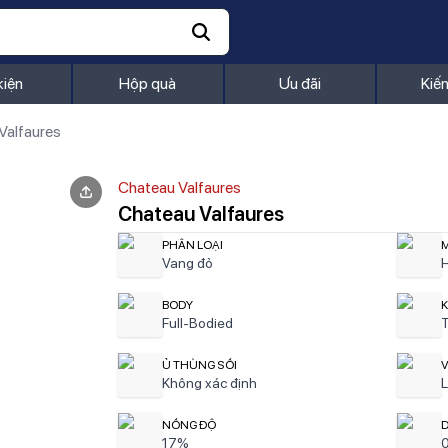
kiện
Hộp quà
Ưu đãi
Kiế
Valfaures
Chateau Valfaures
Chateau Valfaures
PHÂN LOẠI
M
Vang đỏ
H
BODY
K
Full-Bodied
T
Ủ THÙNG SỒI
Không xác định
L
NỒNG ĐỘ
17%