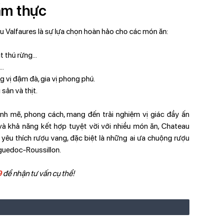
ẩm thực
 Valfaures là sự lựa chọn hoàn hảo cho các món ăn:
t thú rừng...
..
vị đậm đà, gia vị phong phú.
ản và thịt.
nh mẽ, phong cách, mang đến trải nghiệm vị giác đầy ấn
và khả năng kết hợp tuyệt vời với nhiều món ăn, Chateau
yêu thích rượu vang, đặc biệt là những ai ưa chuộng rượu
uedoc-Roussillon.
9
để nhận tư vấn cụ thể!