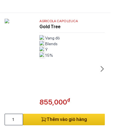
AGRICOLA CAPO LEUCA
Gold Tree
Vang đỏ
Blends
Ý
15%
₫
855,000
Thêm vào giỏ hàng