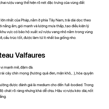
hai rượu vang thể hiện rõ nét đặc trưng của vùng đất
lớn nhất của Pháp, nằm ở phía Tây Nam, trải dài dọc theo
ởi nắng ấm, gió mạnh và lượng mưa thấp, tạo điều kiện lý
t khu vực có bảo hộ xuất xứ rượu vang nhỏ nằm trong vùng
, cấu trúc tốt, được làm từ ít nhất ba giống nho.
teau Valfaures
 vị mạnh mẽ, đậm đà.
rái cây chín mọng (hương quả đen, mận khô,...), hòa quyện
ường được đánh giá là medium cho đến full-bodied. Trong
 chát rõ ràng nhưng khá dễ chịu. Hậu vị rượu kéo dài, nốt
lắng.