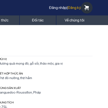
Đăng nhập
|
Đăng ký
n thức
Đối tác
Về chúng tôi
ÙI VỊ
ương quả mọng đỏ, gỗ sồi, thảo mộc, gia vị
ẾT HỢP THỨC ĂN
hịt đỏ nướng, thịt hầm
VÙNG SẢN XUẤT
anguedoc-Roussillon, Pháp
DUNG TÍCH
0.75L