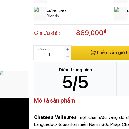
GIỐNG NHO
N
Blends
₫
869,000
Giá ưu đãi:
Số lượng
Thêm vào giỏ 
Điểm trung bình
5
/5
Mô tả sản phẩm
Chateau Valfaures
, một chai rượu vang đỏ 
Languedoc-Roussillon miền Nam nước Pháp. Chai 