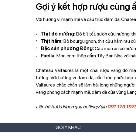
Gợi ý kết hợp rượu cùng 
Với hương vị mạnh mẽ và cấu trúc đậm đà, Chateau
Thịt đỏ nướng:
Bò bít tết, sườn cừu nướng, thị
Thịt hầm:
Bò bourguignon, thịt cừu hầm rau củ.
Đặc sản phương Đông:
Các món ăn có hương 
Paella:
Món cơm thập cẩm Tây Ban Nha với hải s
Chateau Valfaures là một chai rượu vang đỏ mạ
tượng. Với hương vị đậm đà, cấu trúc phức hợp 
Valfaures chắc chắn sẽ làm hài lòng những người 
vang phong cách mạnh mẽ, đậm đà của vùng Lang
Liên hệ Rượu Ngon qua hotline/Zalo
091 179 197
GỢI Ý KHÁC