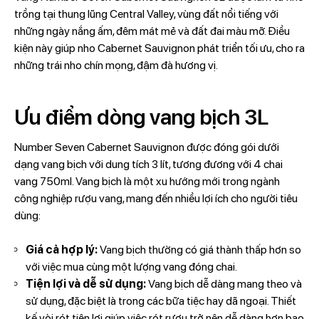
trồng tại thung lũng Central Valley, vùng đất nổi tiếng với
những ngày nắng ấm, đêm mát mẻ và đất đai màu mỡ. Điều
kiện này giúp nho Cabernet Sauvignon phát triển tối ưu, cho ra
những trái nho chín mọng, đậm đà hương vị.
Ưu điểm dòng vang bịch 3L
Number Seven Cabernet Sauvignon được đóng gói dưới
dạng vang bịch với dung tích 3 lít, tương đương với 4 chai
vang 750ml. Vang bịch là một xu hướng mới trong ngành
công nghiệp rượu vang, mang đến nhiều lợi ích cho người tiêu
dùng:
Giá cả hợp lý:
Vang bịch thường có giá thành thấp hơn so
với việc mua cùng một lượng vang đóng chai.
Tiện lợi và dễ sử dụng:
Vang bịch dễ dàng mang theo và
sử dụng, đặc biệt là trong các bữa tiệc hay dã ngoại. Thiết
kế vòi rót tiện lợi giúp việc rót rượu trở nên dễ dàng hơn bao