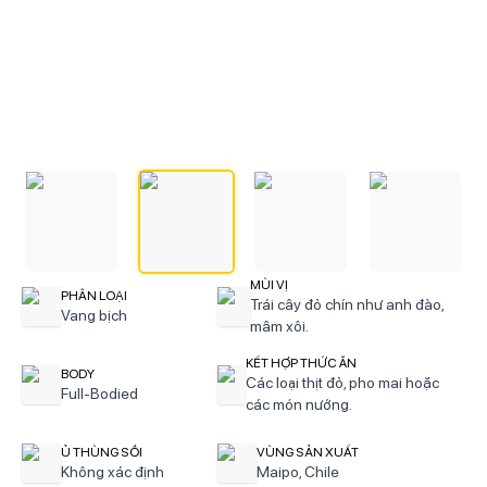
MÙI VỊ
PHÂN LOẠI
Trái cây đỏ chín như anh đào,
Vang bịch
mâm xôi.
KẾT HỢP THỨC ĂN
BODY
Các loại thịt đỏ, pho mai hoặc
Full-Bodied
các món nướng.
Ủ THÙNG SỒI
VÙNG SẢN XUẤT
Không xác định
Maipo, Chile