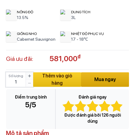
NỒNG ĐỘ
DUNG TÍCH
13.5%
3L
GIỐNG NHO
NHIỆT ĐỘ PHỤC VỤ
Cabernet Sauvignon
17 - 18℃
₫
581,000
Giá ưu đãi:
Thêm vào giỏ
Số lượng
Mua ngay
hàng
Điểm trung bình
Đánh giá ngay
5
/5
Được đánh giá bởi 126 người
dùng
Mô tả sản phẩm