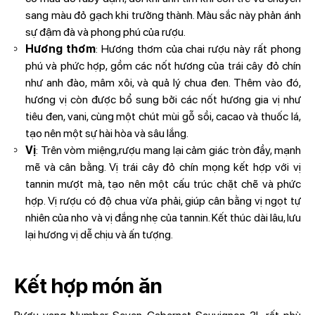
sang màu đỏ gạch khi trưởng thành. Màu sắc này phản ánh
sự đậm đà và phong phú của rượu.
Hương thơm
: Hương thơm của chai rượu này rất phong
phú và phức hợp, gồm các nốt hương của trái cây đỏ chín
như anh đào, mâm xôi, và quả lý chua đen. Thêm vào đó,
hương vị còn được bổ sung bởi các nốt hương gia vị như
tiêu đen, vani, cùng một chút mùi gỗ sồi, cacao và thuốc lá,
tạo nên một sự hài hòa và sâu lắng.
Vị
: Trên vòm miệng,rượu mang lại cảm giác tròn đầy, mạnh
mẽ và cân bằng. Vị trái cây đỏ chín mọng kết hợp với vị
tannin mượt mà, tạo nên một cấu trúc chặt chẽ và phức
hợp. Vị rượu có độ chua vừa phải, giúp cân bằng vị ngọt tự
nhiên của nho và vị đắng nhẹ của tannin. Kết thúc dài lâu, lưu
lại hương vị dễ chịu và ấn tượng.
Kết hợp món ăn