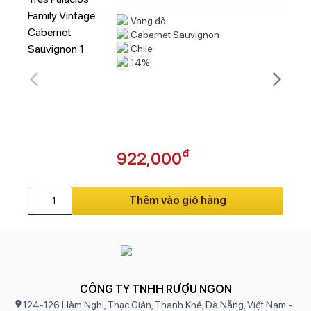
Vang đỏ
Cabernet Sauvignon
Chile
14%
₫
922,000
Thêm vào giỏ hàng
CÔNG TY TNHH RƯỢU NGON
124-126 Hàm Nghi, Thạc Gián, Thanh Khê, Đà Nẵng, Việt Nam
-