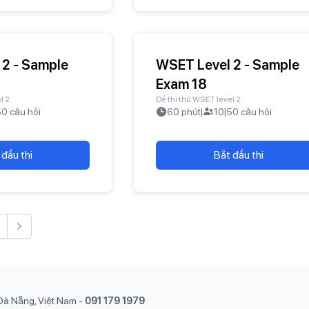
 2 - Sample
WSET Level 2 - Sample
Exam 18
l 2
Đề thi thử WSET level 2
50
câu hỏi
60
phút
|
10
|
50
câu hỏi
 đầu thi
Bắt đầu thi
Next
Đà Nẵng, Việt Nam
-
091 179 1979