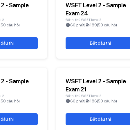
 2 - Sample
WSET Level 2 - Sample
Exam 24
l 2
Đề thi thử WSET level 2
|
50
câu hỏi
60
phút
|
189
|
50
câu hỏi
 đầu thi
Bắt đầu thi
 2 - Sample
WSET Level 2 - Sample
Exam 21
l 2
Đề thi thử WSET level 2
|
50
câu hỏi
60
phút
|
186
|
50
câu hỏi
 đầu thi
Bắt đầu thi