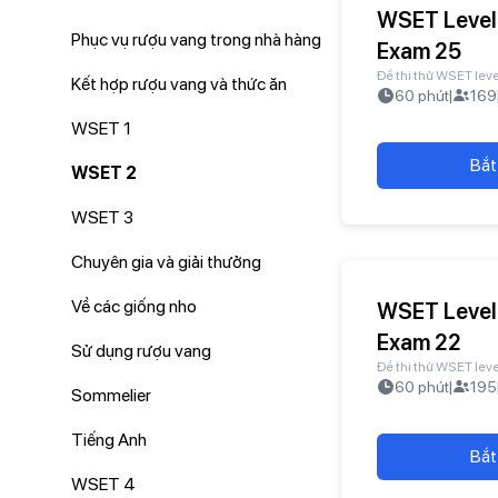
WSET Level
Phục vụ rượu vang trong nhà hàng
Exam 25
Đề thi thử WSET leve
Kết hợp rượu vang và thức ăn
60
phút
|
169
WSET 1
Bắt
WSET 2
WSET 3
Chuyên gia và giải thưởng
Về các giống nho
WSET Level
Exam 22
Sử dụng rượu vang
Đề thi thử WSET leve
60
phút
|
195
Sommelier
Tiếng Anh
Bắt
WSET 4