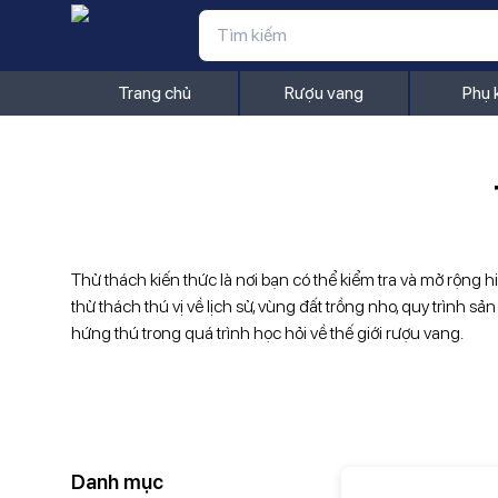
Trang chủ
Rượu vang
Phụ 
Thử thách kiến thức là nơi bạn có thể kiểm tra và mở rộng h
thử thách thú vị về lịch sử, vùng đất trồng nho, quy trình 
hứng thú trong quá trình học hỏi về thế giới rượu vang.
Danh mục