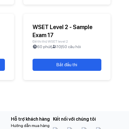
WSET Level 2 - Sample
Exam 17
Đề thi thử WSET level 2
60
phút
|
10
|
50
câu hỏi
Bắt đầu thi
Hỗ trợ khách hàng
Kết nối với chúng tôi
Hướng dẫn mua hàng