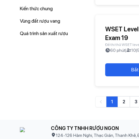
Kiến thức chung
Vùng đất rượu vang
WSET Level
Quá trình sản xuất rượu
Exam 19
Đề thi thử WSET leve
60
phút
|
10
|
Bắt
1
2
3
Previous
CÔNG TY TNHH RƯỢU NGON
124-126 Hàm Nghi, Thạc Gián, Thanh Khê, 