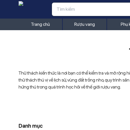
Trang chủ
Rượu vang
Phụ 
Thử thách kiến thức là nơi bạn có thể kiểm tra và mở rộng h
thử thách thú vị về lịch sử, vùng đất trồng nho, quy trình 
hứng thú trong quá trình học hỏi về thế giới rượu vang.
Danh mục