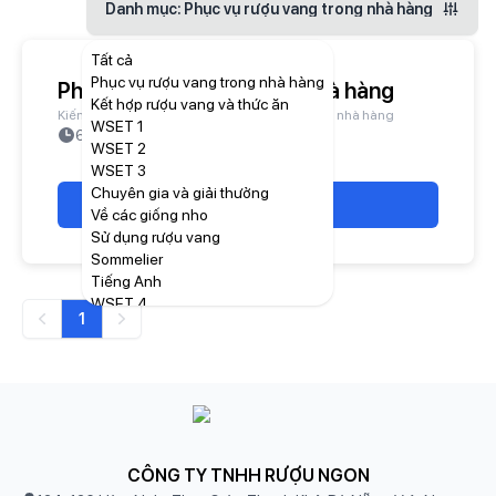
Danh mục
: Phục vụ rượu vang trong nhà hàng
Tất cả
Phục vụ rượu vang trong nhà hàng
Phục vụ rượu vang trong nhà hàng
Kết hợp rượu vang và thức ăn
Kiến thức về quy trình phục vụ rượu vang trong nhà hàng
WSET 1
60
phút
|
196
|
60
câu hỏi
WSET 2
WSET 3
Chuyên gia và giải thưởng
Bắt đầu thi
Về các giống nho
Sử dụng rượu vang
Sommelier
Tiếng Anh
WSET 4
1
Kiến thức chung
Previous
Next
Vùng đất rượu vang
Quá trình sản xuất rượu
CÔNG TY TNHH RƯỢU NGON