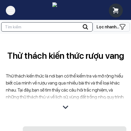
Lọc nhanh...
Thử thách kiến thức rượu vang
Thử thách kiến thức là nơi bạn có thể kiểm tra và mở rộng hiểu
biết của mình về rượu vang qua nhiều bài thi và thể loại khác
nhau. Tại đây, bạn sẽ tìm thấy các câu hỏi trắc nghiệm, và
những thử thách thú vị về lịch sử, vùng đất trồng nho, quy trình
sản xuất, và cách thưởng thức rượu vang. Những bài thi này
không chỉ giúp bạn củng cố kiến thức mà còn mang lại niềm
vui và sự hứng thú trong quá trình học hỏi về thế giới rượu
vang.