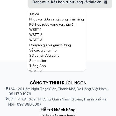
Danh mục
: Kết hợp rượu vang và thức ăn
Tất cả
Phục vụ rượu vang trong nhà hàng
Kết hợp rượu vang và thức ăn
WSET 1
WSET 2
Không có dữ liệu
WSET 3
Chuyên gia và giải thưởng
Về các giống nho
Sử dụng rượu vang
Sommelier
Tiếng Anh
WSET 4
Kiến thức chung
Vùng đất rượu vang
CÔNG TY TNHH RƯỢU NGON
Quá trình sản xuất rượu
124-126 Hàm Nghi, Thạc Gián, Thanh Khê, Đà Nẵng, Việt Nam
-
091 179 1979
07 TT4 KĐT Xuân Phương, Quận Nam Từ Liêm, Thành phố Hà
Nội
-
097 390 5007
Hỗ trợ khách hàng
Hướng dẫn mua hàng