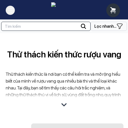
Lọc nhanh...
Thử thách kiến thức rượu vang
Thử thách kiến thức là nơi bạn có thể kiểm tra và mở rộng hiểu
biết của mình về rượu vang qua nhiều bài thi và thể loại khác
nhau. Tại đây, bạn sẽ tìm thấy các câu hỏi trắc nghiệm, và
những thử thách thú vị về lịch sử, vùng đất trồng nho, quy trình
sản xuất, và cách thưởng thức rượu vang. Những bài thi này
không chỉ giúp bạn củng cố kiến thức mà còn mang lại niềm
vui và sự hứng thú trong quá trình học hỏi về thế giới rượu
vang.