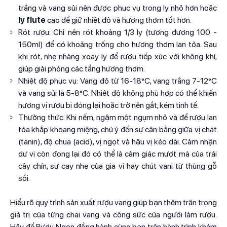
trắng và vang sủi nên được phục vụ trong ly nhỏ hơn hoặc
ly flute
cao để giữ nhiệt độ và hương thơm tốt hơn.
Rót rượu: Chỉ nên rót khoảng 1/3 ly (tương đương 100 -
150ml) để có khoảng trống cho hương thơm lan tỏa. Sau
khi rót, nhẹ nhàng xoay ly để rượu tiếp xúc với không khí,
giúp giải phóng các tầng hương thơm.
Nhiệt độ phục vụ: Vang đỏ từ 16-18°C, vang trắng 7-12°C
và vang sủi là 5-8°C. Nhiệt độ không phù hợp có thể khiến
hương vị rượu bị đóng lại hoặc trở nên gắt, kém tinh tế.
Thưởng thức: Khi nếm, ngậm một ngụm nhỏ và để rượu lan
tỏa khắp khoang miệng, chú ý đến sự cân bằng giữa vị chát
(tanin), độ chua (acid), vị ngọt và hậu vị kéo dài. Cảm nhận
dư vị còn đọng lại đó có thể là cảm giác mượt mà của trái
cây chín, sự cay nhẹ của gia vị hay chút vani từ thùng gỗ
sồi.
Hiểu rõ quy trình sản xuất rượu vang giúp bạn thêm trân trọng
giá trị của từng chai vang và công sức của người làm rượu.
Hãy để Rượu Ngon đồng hành cùng bạn trên hành trình khám