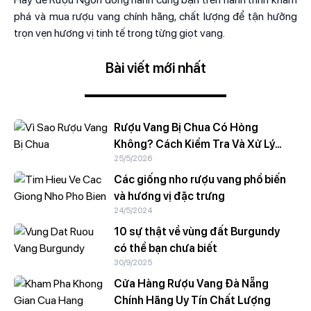
phá và mua rượu vang chính hãng, chất lượng để tận hưởng
trọn vẹn hương vị tinh tế trong từng giọt vang.
Bài viết mới nhất
Rượu Vang Bị Chua Có Hỏng
Không? Cách Kiểm Tra Và Xử Lý
25/5/2026
Nhanh
Các giống nho rượu vang phổ biến
và hương vị đặc trưng
24/5/2024
10 sự thật về vùng đất Burgundy
có thể bạn chưa biết
30/9/2025
Cửa Hàng Rượu Vang Đà Nẵng
Chính Hãng Uy Tín Chất Lượng