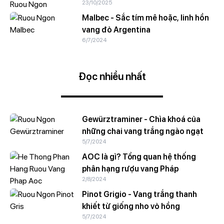
23/10/2025
Malbec - Sắc tím mê hoặc, linh hồn
vang đỏ Argentina
6/7/2024
Đọc nhiều nhất
Gewürztraminer - Chìa khoá của
những chai vang trắng ngào ngạt
5/7/2024
AOC là gì? Tổng quan hệ thống
phân hạng rượu vang Pháp
2/8/2024
Pinot Grigio - Vang trắng thanh
khiết từ giống nho vỏ hồng
5/7/2024