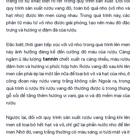
trắng có sự khác biệt rõ rệt trong quy trình sản xuất. Đối với
quy trình sản xuất rượu vang đỏ, toàn bộ quả nho (vỏ nho và
hạt nho) được lên men cùng nhau. Trong quá trình này, các
phân tử màu từ vỏ nho được giải phóng, tạo nên màu đỏ đặc
trưng và hương vị đậm đà của rượu.
Đặc biệt, thời gian tiếp xúc với vỏ nho trong quá trình lên men
này ảnh hưởng đáng kể đến cường độ màu của rượu. Càng
ngâm ủ lâu lượng
tannin
chiết xuất ra càng nhiều, màu rượu
đậm hơn và hương vị phức hợp hơn. Rượu vang đỏ sau khi lên
men cần phải ép lại một lần nữa để loại bỏ vỏ và hạt của nho, ở
công đoạn này rượu vang trắng không cần. Ngoài ra, trong
quá trình ủ rượu thì rượu vang đỏ thường được ủ trong thùng
gỗ sồi để tăng thêm hương vị vani, gia vị và độ mềm mại của
rượu.
Ngược lại, đối với quy trình sản xuất rượu vang trắng khi lên
men sẽ loại bỏ hết hạt và vỏ, chỉ giữ lại phần nước nho để lên
men. Nhờ đó, vang trắng thường có màu sáng, vị tươi mát và ít