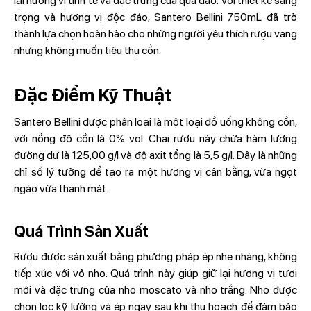
lại hương vị tinh tế và đặc trưng của quả đào. Với thiết kế sang
trọng và hương vị độc đáo, Santero Bellini 750mL đã trở
thành lựa chọn hoàn hảo cho những người yêu thích rượu vang
nhưng không muốn tiêu thụ cồn.
Đặc Điểm Kỹ Thuật
Santero Bellini được phân loại là một loại đồ uống không cồn,
với nồng độ cồn là 0% vol. Chai rượu này chứa hàm lượng
đường dư là 125,00 g/l và độ axit tổng là 5,5 g/l. Đây là những
chỉ số lý tưởng để tạo ra một hương vị cân bằng, vừa ngọt
ngào vừa thanh mát.
Quá Trình Sản Xuất
Rượu được sản xuất bằng phương pháp ép nhẹ nhàng, không
tiếp xúc với vỏ nho. Quá trình này giúp giữ lại hương vị tươi
mới và đặc trưng của nho moscato và nho trắng. Nho được
chọn lọc kỹ lưỡng và ép ngay sau khi thu hoạch để đảm bảo