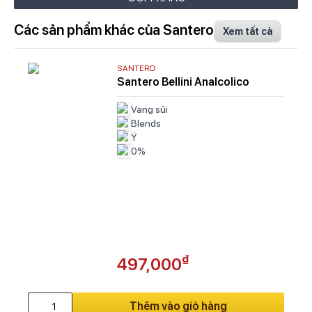
Các sản phẩm khác của Santero
Xem tất cả
SANTERO
Santero Bellini Analcolico
Vang sủi
Blends
Ý
0%
₫
497,000
Thêm vào giỏ hàng