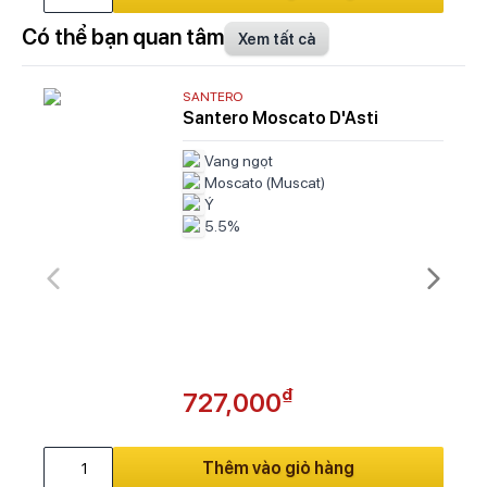
Có thể bạn quan tâm
Xem tất cả
SANTERO
Santero Moscato D'Asti
Vang ngọt
Moscato (Muscat)
Ý
5.5%
₫
727,000
Thêm vào giỏ hàng