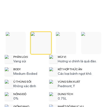
PHÂN LOẠI
MÙI VỊ
Vang sủi
Hương vị chính là quả đào.
BODY
KẾT HỢP THỨC ĂN
Medium-Bodied
Các loại bánh ngọt khô.
Ủ THÙNG SỒI
VÙNG SẢN XUẤT
Không xác định
Piedmont, Ý
NỒNG ĐỘ
DUNG TÍCH
0%
0.75L
GIỐNG NHO
NHIỆT ĐỘ PHỤC VỤ