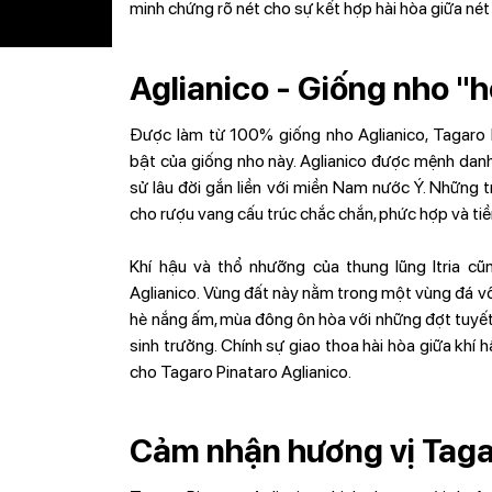
minh chứng rõ nét cho sự kết hợp hài hòa giữa nét 
Aglianico - Giống nho 
Được làm từ 100% giống nho Aglianico, Tagaro 
bật của giống nho này. Aglianico được mệnh danh
sử lâu đời gắn liền với miền Nam nước Ý. Những t
cho rượu vang cấu trúc chắc chắn, phức hợp và tiề
Khí hậu và thổ nhưỡng của thung lũng Itria cũ
Aglianico. Vùng đất này nằm trong một vùng đá vô
hè nắng ấm, mùa đông ôn hòa với những đợt tuyết 
sinh trưởng. Chính sự giao thoa hài hòa giữa khí
cho Tagaro Pinataro Aglianico.
Cảm nhận hương vị Tagar