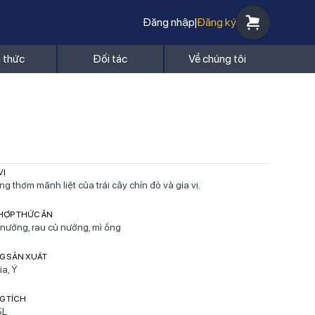
Đăng nhập
|
Đăng ký
n thức
Đối tác
Về chúng tôi
VỊ
g thơm mãnh liệt của trái cây chín đỏ và gia vị.
 HỢP THỨC ĂN
 nướng, rau củ nướng, mì ống
G SẢN XUẤT
ia, Ý
G TÍCH
5L