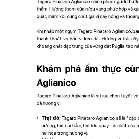
Tagaro Pinataro Aglianico chinh phục người thưởn
thẳm. Hương thơm của rượu vang phức hợp và quyến
quất, mâm xôi, cùng chút gia vị cay nồng và thoản
Khi nhấp một ngụm Tagaro Pinataro Aglianico, bạ
thanh thoát và hậu vị kéo dài. Hương vị trái c
khoáng chất đặc trưng của vùng đất Puglia, tạo nê
Khám phá ẩm thực cùn
Aglianico
Tagaro Pinataro Aglianico là sự lựa chọn tuyệt v
đà hương vị.
Thịt đỏ:
Tagaro Pinataro Aglianico sẽ là "cặp 
nướng, thịt nai hầm, thịt lợn quay... Vị chát củ
hài hòa trong hương vị.