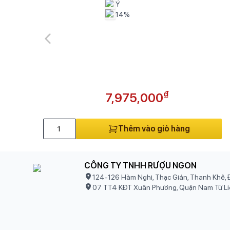
Ý
14%
₫
7,975,000
Thêm vào giỏ hàng
CÔNG TY TNHH RƯỢU NGON
124-126 Hàm Nghi, Thạc Gián, Thanh Khê, 
07 TT4 KĐT Xuân Phương, Quận Nam Từ Li