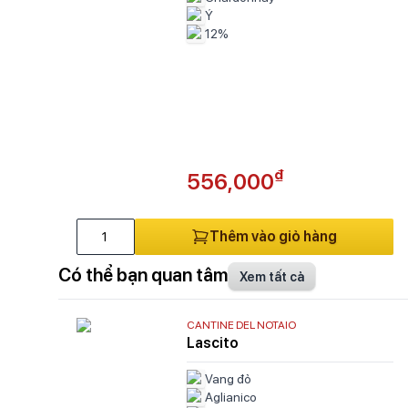
Ý
12%
₫
556,000
Thêm vào giỏ hàng
Có thể bạn quan tâm
Xem tất cả
CANTINE DEL NOTAIO
Lascito
Vang đỏ
Aglianico