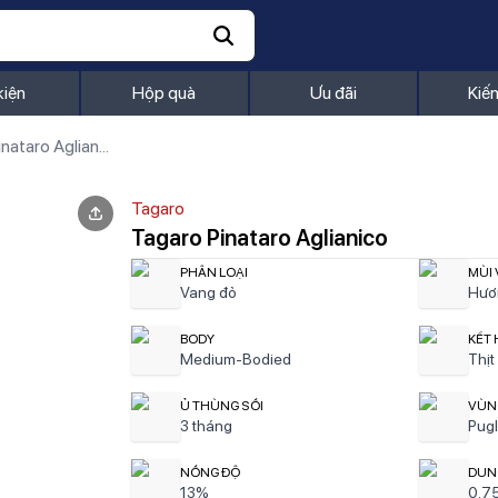
kiện
Hộp quà
Ưu đãi
Kiế
Tagaro Pinataro Aglianico
Tagaro
Tagaro Pinataro Aglianico
PHÂN LOẠI
MÙI 
Vang đỏ
Hươn
BODY
KẾT
Medium-Bodied
Thịt
Ủ THÙNG SỒI
VÙN
3 tháng
Pugl
NỒNG ĐỘ
DUN
13%
0.7