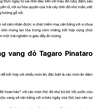
g thức ngay từ cái nhìn đầu tiên với màu đỏ ruby đậm, sâu
 rũ, với sự hòa quyện của trái cây chín đỏ như mận, việt
g hương gỗ sồi.
n sẽ cảm nhận được vị chát mềm mại, cân bằng với vị chua
ây chín mọng lan tỏa trong vòm miệng, kết hợp cùng chút
n một trải nghiệm vị giác đầy ấn tượng.
g vang đỏ Tagaro Pinataro
ời để kết hợp với nhiều món ăn, đặc biệt là các món ăn đậm
đôi hoàn hảo" với các món thịt đỏ như bò bít tết, sườn cừu
a rượu vang sẽ cân bằng với vị béo ngậy của thịt, tạo nên sự