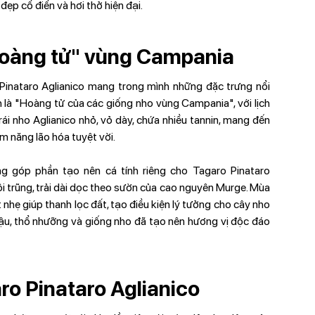
đẹp cổ điển và hơi thở hiện đại.
"hoàng tử" vùng Campania
Pinataro Aglianico mang trong mình những đặc trưng nổi
 là "Hoàng tử của các giống nho vùng Campania", với lịch
rái nho Aglianico nhỏ, vỏ dày, chứa nhiều tannin, mang đến
m năng lão hóa tuyệt vời.
ng góp phần tạo nên cá tính riêng cho Tagaro Pinataro
i trũng, trải dài dọc theo sườn của cao nguyên Murge. Mùa
nhẹ giúp thanh lọc đất, tạo điều kiện lý tưởng cho cây nho
 hậu, thổ nhưỡng và giống nho đã tạo nên hương vị độc đáo
o Pinataro Aglianico