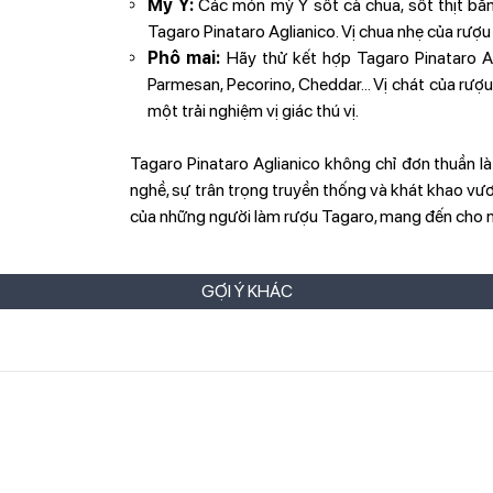
Mỳ Ý:
Các món mỳ Ý sốt cà chua, sốt thịt bằm
Tagaro Pinataro Aglianico. Vị chua nhẹ của rượ
Phô mai:
Hãy thử kết hợp Tagaro Pinataro Ag
Parmesan, Pecorino, Cheddar... Vị chát của rượ
một trải nghiệm vị giác thú vị.
Tagaro Pinataro Aglianico không chỉ đơn thuần là
nghề, sự trân trọng truyền thống và khát khao vư
của những người làm rượu Tagaro, mang đến cho n
GỢI Ý KHÁC