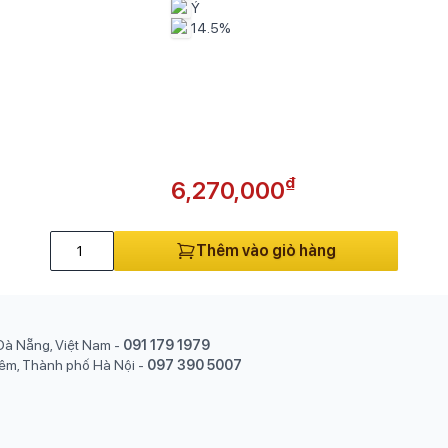
Ý
14.5%
₫
6,270,000
Thêm vào giỏ hàng
Đà Nẵng, Việt Nam
-
091 179 1979
êm, Thành phố Hà Nội
-
097 390 5007