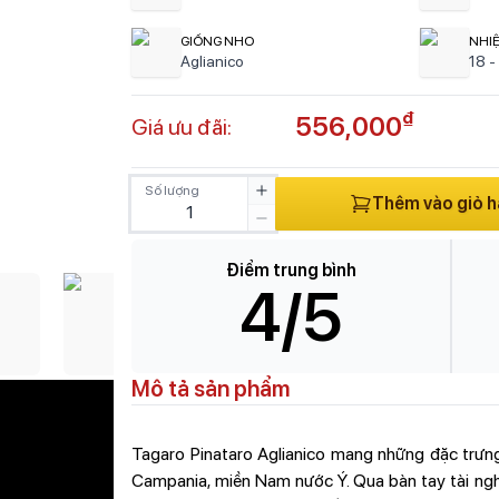
GIỐNG NHO
NHI
Aglianico
18 -
₫
556,000
Giá ưu đãi:
Số lượng
Thêm vào giỏ 
Điểm trung bình
4
/5
Mô tả sản phẩm
Tagaro Pinataro Aglianico mang những đặc trưng
Campania, miền Nam nước Ý. Qua bàn tay tài ngh