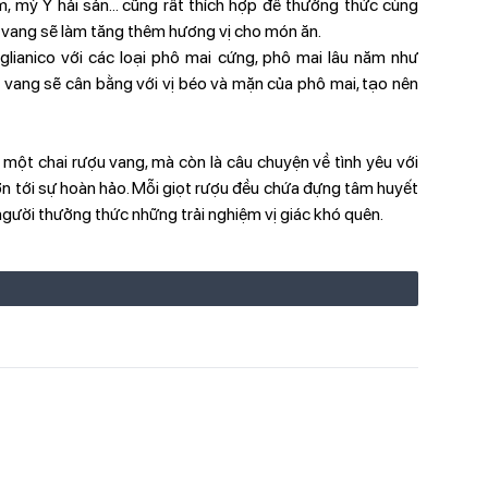
, mỳ Ý hải sản... cũng rất thích hợp để thưởng thức cùng
u vang sẽ làm tăng thêm hương vị cho món ăn.
lianico với các loại phô mai cứng, phô mai lâu năm như
u vang sẽ cân bằng với vị béo và mặn của phô mai, tạo nên
 một chai rượu vang, mà còn là câu chuyện về tình yêu với
ơn tới sự hoàn hảo. Mỗi giọt rượu đều chứa đựng tâm huyết
gười thưởng thức những trải nghiệm vị giác khó quên.