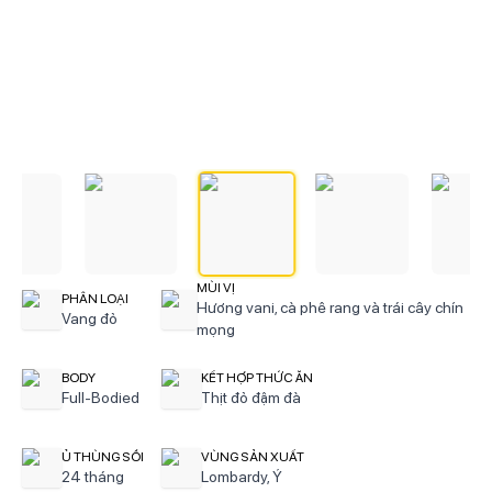
MÙI VỊ
PHÂN LOẠI
Hương vani, cà phê rang và trái cây chín
Vang đỏ
mọng
BODY
KẾT HỢP THỨC ĂN
Full-Bodied
Thịt đỏ đậm đà
Ủ THÙNG SỒI
VÙNG SẢN XUẤT
24 tháng
Lombardy, Ý