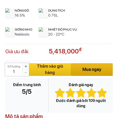
NỒNG ĐỘ
DUNG TÍCH
16.5%
0.75L
GIỐNG NHO
NHIỆT ĐỘ PHỤC VỤ
Nebbiolo
20 - 22°C
₫
5,418,000
Giá ưu đãi:
Thêm vào giỏ
Số lượng
Mua ngay
hàng
Điểm trung bình
Đánh giá ngay
5
/5
Được đánh giá bởi 109 người
dùng
Mô tả sản phẩm