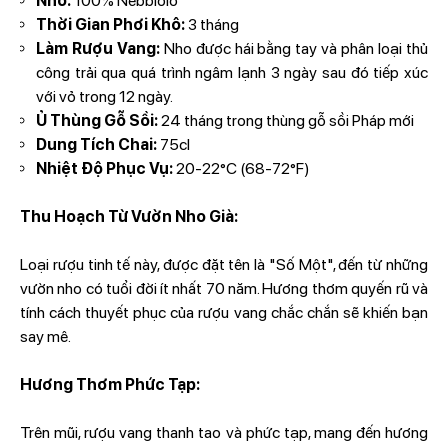
Nho:
100% Nebbiolo
Thời Gian Phơi Khô:
3 tháng
Làm Rượu Vang:
Nho được hái bằng tay và phân loại thủ
công trải qua quá trình ngâm lạnh 3 ngày sau đó tiếp xúc
với vỏ trong 12 ngày.
Ủ Thùng Gỗ Sồi:
24 tháng trong thùng gỗ sồi Pháp mới
Dung Tích Chai:
75cl
Nhiệt Độ Phục Vụ:
20-22°C (68-72°F)
Thu Hoạch Từ Vườn Nho Già:
Loại rượu tinh tế này, được đặt tên là "Số Một", đến từ những
vườn nho có tuổi đời ít nhất 70 năm. Hương thơm quyến rũ và
tính cách thuyết phục của rượu vang chắc chắn sẽ khiến bạn
say mê.
Hương Thơm Phức Tạp:
Trên mũi, rượu vang thanh tao và phức tạp, mang đến hương