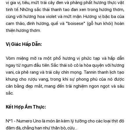
vị gia vị, tiêu, mứt trái cây đen và phảng phất hương thực vật
tinh tế. Những sắc thái thanh tao đan xen trong hương thơm,
cùng với hương hoa violet và mứt mận. Hương vị bậc ba của
cam thảo, đinh hương, quế và "boisese" (gỗ hun khói) hoàn
thiện hương thơm.
Vị Giác Hấp Dẫn:
Vòm miệng mở ra một phổ hương vị phức tạp và hấp dẫn
ngay từ ngụm đầu tiên. Sắc thái sô cô la hòa quyện với hương
vani, cà phê rang và trái cây chín mọng. Tannin thanh lịch tạo
khung cho rượu vang, trong khi sự phong phú của nó được
cân bằng đẹp mắt, mang đến trải nghiệm ngon ngọt và sâu
sắc.
Kết Hợp Ẩm Thực:
N°1 - Numero Uno là món ăn kèm lý tưởng cho các loại thịt đỏ
đậm đà, chẳng hạn như thăn bò, cừu...