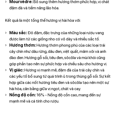
Mourvèdre:
Bổ sung thêm hương thơm phức hợp, vị chát
đậm đà và tiềm năng lão hóa.
Kết quả là một tổng thể hương vị hài hòa với:
Màu sắc:
Đỏ đậm, đặc trưng của những loại rượu vang
được làm từ các giống nho có vỏ dày và nhiều sắc tố.
Hương thơm:
Hương thơm phong phú của các loại trái
cây chín như dâu rừng, dâu đen, việt quất, mâm xôi và anh
đào đen. Hương gỗ sồi, tiêu đen, sôcôla và mùi khói cũng
góp phần tạo nên sự phức hợp và chiều sâu cho hương vị.
Vị giác:
Hương vị mạnh mẽ, đậm đà của trái cây chín và
các yếu tố bổ sung từ quá trình ủ trong thùng gỗ sồi. Sự kết
hợp giữa các nốt hương tiêu đen và sôcôla tạo nên một sự
hài hòa, cân bằng giữa vị ngọt, chát và cay.
Nồng độ cồn:
16% - Nồng độ cồn cao, mang đến sự
mạnh mẽ và cá tính cho rượu.