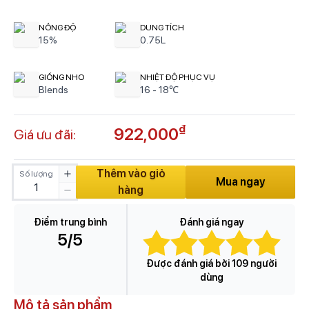
NỒNG ĐỘ
DUNG TÍCH
15%
0.75L
GIỐNG NHO
NHIỆT ĐỘ PHỤC VỤ
Blends
16 - 18℃
₫
922,000
Giá ưu đãi:
Thêm vào giỏ
Số lượng
Mua ngay
hàng
Điểm trung bình
Đánh giá ngay
5
/5
Được đánh giá bởi 109 người
dùng
Mô tả sản phẩm