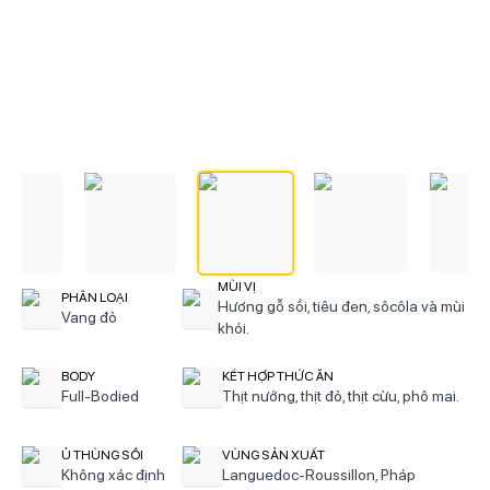
MÙI VỊ
PHÂN LOẠI
Hương gỗ sồi, tiêu đen, sôcôla và mùi
Vang đỏ
khói.
BODY
KẾT HỢP THỨC ĂN
Full-Bodied
Thịt nướng, thịt đỏ, thịt cừu, phô mai.
Ủ THÙNG SỒI
VÙNG SẢN XUẤT
Không xác định
Languedoc-Roussillon, Pháp