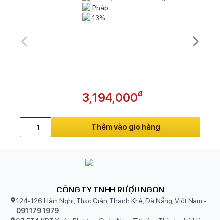
Pháp
13%
₫
3,194,000
Thêm vào giỏ hàng
CÔNG TY TNHH RƯỢU NGON
124-126 Hàm Nghi, Thạc Gián, Thanh Khê, Đà Nẵng, Việt Nam
-
091 179 1979