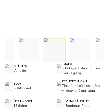
MÙI VỊ
PHÂN LOẠI
Hương anh đào đỏ, mâm
Vang đỏ
xôi và gia vị.
KẾT HỢP THỨC ĂN
BODY
Thịt bò, thịt cừu, bê nướng,
Full-Bodied
vịt quay, phô mai cứng.
Ủ THÙNG SỒI
VÙNG SẢN XUẤT
14 tháng
Bordeaux, Pháp