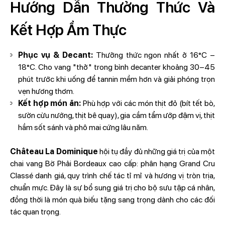
Hướng Dẫn Thưởng Thức Và
Kết Hợp Ẩm Thực
Phục vụ & Decant:
Thưởng thức ngon nhất ở 16°C –
18°C. Cho vang "thở" trong bình decanter khoảng 30–45
phút trước khi uống để tannin mềm hơn và giải phóng trọn
vẹn hương thơm.
Kết hợp món ăn:
Phù hợp với các món thịt đỏ (bít tết bò,
sườn cừu nướng, thịt bê quay), gia cầm tẩm ướp đậm vị, thịt
hầm sốt sánh và phô mai cứng lâu năm.
Château La Dominique
hội tụ đầy đủ những giá trị của một
chai vang Bờ Phải Bordeaux cao cấp: phân hạng Grand Cru
Classé danh giá, quy trình chế tác tỉ mỉ và hương vị tròn trịa,
chuẩn mực. Đây là sự bổ sung giá trị cho bộ sưu tập cá nhân,
đồng thời là món quà biếu tặng sang trọng dành cho các đối
tác quan trọng.