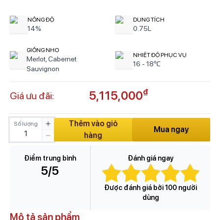
NỒNG ĐỘ
DUNG TÍCH
14%
0.75L
GIỐNG NHO
NHIỆT ĐỘ PHỤC VỤ
Merlot, Cabernet
16 - 18℃
Sauvignon
₫
5,115,000
Giá ưu đãi:
Thêm vào giỏ
Số lượng
Mua ngay
hàng
Điểm trung bình
Đánh giá ngay
5
/5
Được đánh giá bởi 100 người
dùng
Mô tả sản phẩm