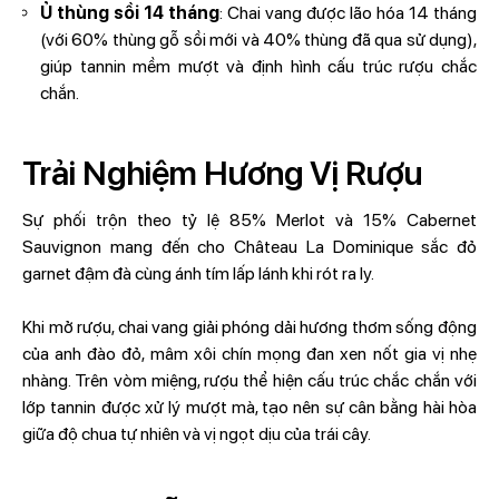
Ủ thùng sồi 14 tháng
: Chai vang được lão hóa 14 tháng
(với 60% thùng gỗ sồi mới và 40% thùng đã qua sử dụng),
giúp tannin mềm mượt và định hình cấu trúc rượu chắc
chắn.
Trải Nghiệm Hương Vị Rượu
Sự phối trộn theo tỷ lệ 85% Merlot và 15% Cabernet
Sauvignon mang đến cho Château La Dominique sắc đỏ
garnet đậm đà cùng ánh tím lấp lánh khi rót ra ly.
Khi mở rượu, chai vang giải phóng dải hương thơm sống động
của anh đào đỏ, mâm xôi chín mọng đan xen nốt gia vị nhẹ
nhàng. Trên vòm miệng, rượu thể hiện cấu trúc chắc chắn với
lớp tannin được xử lý mượt mà, tạo nên sự cân bằng hài hòa
giữa độ chua tự nhiên và vị ngọt dịu của trái cây.