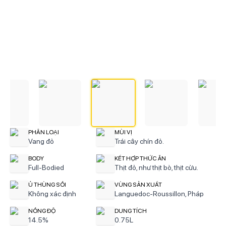
PHÂN LOẠI
MÙI VỊ
Vang đỏ
Trái cây chín đỏ.
BODY
KẾT HỢP THỨC ĂN
Full-Bodied
Thịt đỏ, như thịt bò, thịt cừu.
Ủ THÙNG SỒI
VÙNG SẢN XUẤT
Không xác định
Languedoc-Roussillon, Pháp
NỒNG ĐỘ
DUNG TÍCH
14.5%
0.75L