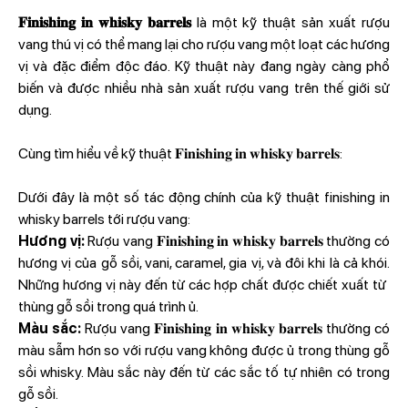
𝐅𝐢𝐧𝐢𝐬𝐡𝐢𝐧𝐠 𝐢𝐧 𝐰𝐡𝐢𝐬𝐤𝐲 𝐛𝐚𝐫𝐫𝐞𝐥𝐬
là một kỹ thuật sản xuất rượu
vang thú vị có thể mang lại cho rượu vang một loạt các hương
vị và đặc điểm độc đáo. Kỹ thuật này đang ngày càng phổ
biến và được nhiều nhà sản xuất rượu vang trên thế giới sử
dụng.
Cùng tìm hiểu về kỹ thuật 𝐅𝐢𝐧𝐢𝐬𝐡𝐢𝐧𝐠 𝐢𝐧 𝐰𝐡𝐢𝐬𝐤𝐲 𝐛𝐚𝐫𝐫𝐞𝐥𝐬:
Dưới đây là một số tác động chính của kỹ thuật finishing in
whisky barrels tới rượu vang:
Hương vị:
Rượu vang 𝐅𝐢𝐧𝐢𝐬𝐡𝐢𝐧𝐠 𝐢𝐧 𝐰𝐡𝐢𝐬𝐤𝐲 𝐛𝐚𝐫𝐫𝐞𝐥𝐬 thường có
hương vị của gỗ sồi, vani, caramel, gia vị, và đôi khi là cả khói.
Những hương vị này đến từ các hợp chất được chiết xuất từ ​​
thùng gỗ sồi trong quá trình ủ.
Màu sắc:
Rượu vang 𝐅𝐢𝐧𝐢𝐬𝐡𝐢𝐧𝐠 𝐢𝐧 𝐰𝐡𝐢𝐬𝐤𝐲 𝐛𝐚𝐫𝐫𝐞𝐥𝐬 thường có
màu sẫm hơn so với rượu vang không được ủ trong thùng gỗ
sồi whisky. Màu sắc này đến từ các sắc tố tự nhiên có trong
gỗ sồi.