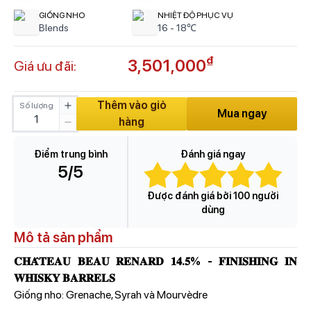
GIỐNG NHO
NHIỆT ĐỘ PHỤC VỤ
Blends
16 - 18℃
₫
3,501,000
Giá ưu đãi:
Thêm vào giỏ
Số lượng
Mua ngay
hàng
Điểm trung bình
Đánh giá ngay
5
/5
Được đánh giá bởi 100 người
dùng
Mô tả sản phẩm
𝐂𝐇𝐀̂𝐓𝐄𝐀𝐔 𝐁𝐄𝐀𝐔 𝐑𝐄𝐍𝐀𝐑𝐃 𝟏𝟒.𝟓% - 𝐅𝐈𝐍𝐈𝐒𝐇𝐈𝐍𝐆 𝐈𝐍
𝐖𝐇𝐈𝐒𝐊𝐘 𝐁𝐀𝐑𝐑𝐄𝐋𝐒
Giống nho: Grenache, Syrah và Mourvèdre