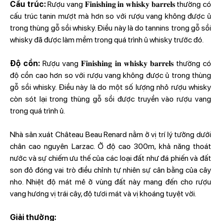
Cấu trúc:
Rượu vang 𝐅𝐢𝐧𝐢𝐬𝐡𝐢𝐧𝐠 𝐢𝐧 𝐰𝐡𝐢𝐬𝐤𝐲 𝐛𝐚𝐫𝐫𝐞𝐥𝐬 thường có
cấu trúc tanin mượt mà hơn so với rượu vang không được ủ
trong thùng gỗ sồi whisky. Điều này là do tannins trong gỗ sồi
whisky đã được làm mềm trong quá trình ủ whisky trước đó.
Độ cồn:
Rượu vang 𝐅𝐢𝐧𝐢𝐬𝐡𝐢𝐧𝐠 𝐢𝐧 𝐰𝐡𝐢𝐬𝐤𝐲 𝐛𝐚𝐫𝐫𝐞𝐥𝐬 thường có
độ cồn cao hơn so với rượu vang không được ủ trong thùng
gỗ sồi whisky. Điều này là do một số lượng nhỏ rượu whisky
còn sót lại trong thùng gỗ sồi được truyền vào rượu vang
trong quá trình ủ.
Nhà sản xuát Château Beau Renard nằm ở vị trí lý tưởng dưới
chân cao nguyên Larzac. Ở độ cao 300m, khả năng thoát
nước và sự chiếm ưu thế của các loại đất như đá phiến và đất
son đỏ đóng vai trò điều chỉnh tự nhiên sự cân bằng của cây
nho. Nhiệt độ mát mẻ ở vùng đất này mang đến cho rượu
vang hương vị trái cây, độ tươi mát và vị khoáng tuyệt vời.
Giải thưởng: