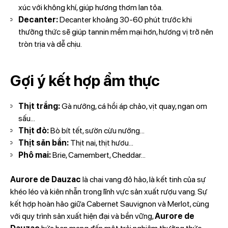
xúc với không khí, giúp hương thơm lan tỏa.
Decanter:
Decanter khoảng 30-60 phút trước khi
thưởng thức sẽ giúp tannin mềm mại hơn, hương vị trở nên
tròn trịa và dễ chịu.
Gợi ý kết hợp ẩm thực
Thịt trắng:
Gà nướng, cá hồi áp chảo, vịt quay, ngan om
sấu...
Thịt đỏ:
Bò bít tết, sườn cừu nướng...
Thịt săn bắn:
Thịt nai, thịt hươu...
Phô mai:
Brie, Camembert, Cheddar...
Aurore de Dauzac
là chai vang đỏ hảo, là kết tinh của sự
khéo léo và kiên nhẫn trong lĩnh vực sản xuất rượu vang. Sự
kết hợp hoàn hảo giữa Cabernet Sauvignon và Merlot, cùng
với quy trình sản xuất hiện đại và bền vững,
Aurore de