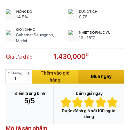
NỒNG ĐỘ
DUNG TÍCH
14.5%
0.75L
GIỐNG NHO
NHIỆT ĐỘ PHỤC VỤ
Cabernet Sauvignon,
16 - 18℃
Merlot
₫
1,430,000
Giá ưu đãi:
Thêm vào giỏ
Số lượng
Mua ngay
hàng
Điểm trung bình
Đánh giá ngay
5
/5
Được đánh giá bởi 100 người
dùng
Mô tả sản phẩm