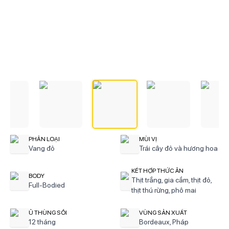
PHÂN LOẠI
MÙI VỊ
Vang đỏ
Trái cây đỏ và hương hoa
KẾT HỢP THỨC ĂN
BODY
Thịt trắng, gia cầm, thịt đỏ,
Full-Bodied
thịt thú rừng, phô mai
Ủ THÙNG SỒI
VÙNG SẢN XUẤT
12 tháng
Bordeaux, Pháp