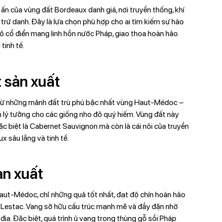
n của vùng đất Bordeaux danh giá, nơi truyền thống, khí
trứ danh. Đây là lựa chọn phù hợp cho ai tìm kiếm sự hào
đỏ cổ điển mang linh hồn nước Pháp, giao thoa hoàn hảo
tinh tế.
 sản xuất
ừ những mảnh đất trù phú bậc nhất vùng Haut-Médoc –
ện lý tưởng cho các giống nho đỏ quý hiếm. Vùng đất này
đặc biệt là Cabernet Sauvignon mà còn là cái nôi của truyền
x sâu lắng và tinh tế.
ản xuất
aut-Médoc, chỉ những quả tốt nhất, đạt độ chín hoàn hảo
e Lestac. Vang sở hữu cấu trúc mạnh mẽ và đầy đặn nhờ
địa. Đặc biệt, quá trình ủ vang trong thùng gỗ sồi Pháp