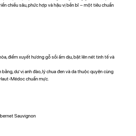
iển chiều sâu, phức hợp và hậu vị bền bỉ – một tiêu chuẩn
a, điểm xuyết hương gỗ sồi ấm dịu, bật lên nét tinh tế và
ân bằng, dư vị anh đào, lý chua đen và da thuộc quyện cùng
i Haut-Médoc chuẩn mực.
Cabernet Sauvignon