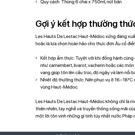
Quy cách: Thùng 6 chai x 750ml, nút bần
Gợi ý kết hợp thưởng thứ
Les Hauts De Lestac Haut-Médoc xứng đáng xuất h
hoặc là lựa chọn hoàn hảo cho thực đơn Âu cổ điển
Kết hợp ẩm thực: Tuyệt vời khi đồng hành cùng c
như camembert, livarot, vacherin hoặc các món
vang giúp tôn lên cấu trúc, độ ngậy và làm nổi 
Nhiệt độ thưởng thức: Nên phục vụ ở 16–18°C 
vùng Haut-Médoc.
Les Hauts De Lestac Haut-Médoc không chỉ là mộ
thiên nhiên, tay nghề và truyền thống sống mãi củ
một lời tôn vinh những gì tinh túy nhất nước Pháp 