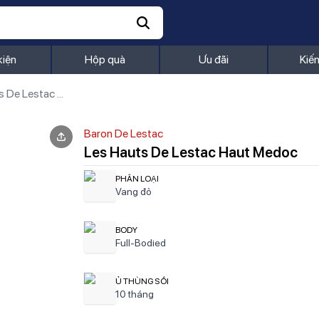
kiện
Hộp quà
Ưu đãi
Kiế
Les Hauts De Lestac Haut Medoc
Baron De Lestac
Les Hauts De Lestac Haut Medoc
PHÂN LOẠI
Vang đỏ
BODY
Full-Bodied
Ủ THÙNG SỒI
10 tháng