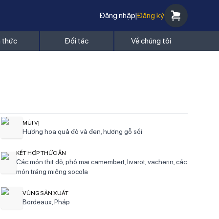
Đăng nhập
|
Đăng ký
n thức
Đối tác
Về chúng tôi
MÙI VỊ
Hương hoa quả đỏ và đen, hương gỗ sồi
KẾT HỢP THỨC ĂN
Các món thịt đỏ, phô mai camembert, livarot, vacherin, các
món tráng miệng socola
VÙNG SẢN XUẤT
Bordeaux, Pháp