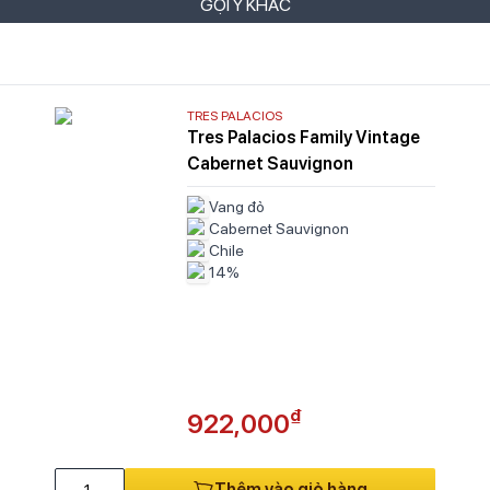
GỢI Ý KHÁC
TRES PALACIOS
Tres Palacios Family Vintage
Cabernet Sauvignon
Vang đỏ
Cabernet Sauvignon
Chile
14%
₫
922,000
Thêm vào giỏ hàng