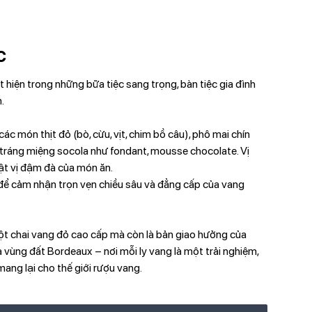
c
iện trong những bữa tiệc sang trọng, bàn tiệc gia đình
.
ác món thịt đỏ (bò, cừu, vịt, chim bồ câu), phô mai chín
 tráng miệng socola như fondant, mousse chocolate. Vị
bật vị đậm đà của món ăn.
để cảm nhận trọn vẹn chiều sâu và đẳng cấp của vang
t chai vang đỏ cao cấp mà còn là bản giao hưởng của
a vùng đất Bordeaux – nơi mỗi ly vang là một trải nghiệm,
mang lại cho thế giới rượu vang.