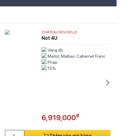
CHÂTEAU ROUSELLE
Not 4U
Vang đỏ
Merlot, Malbec, Cabernet Franc
Pháp
15%
₫
6,919,000
Thêm vào giỏ hàng