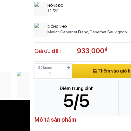
NỒNG ĐỘ
12.5%
GIỐNG NHO
Merlot, Cabernet Franc, Cabernet Sauvignon
₫
933,000
Giá ưu đãi:
Số lượng
Thêm vào giỏ 
Điểm trung bình
5
/5
Mô tả sản phẩm