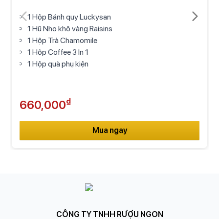
1 Hộp Bánh quy Luckysan
1 Hũ Nho khô vàng Raisins
1 Hộp Trà Chamomile
1 Hộp Coffee 3 In 1
1 Hộp quà phụ kiện
₫
660,000
Mua ngay
CÔNG TY TNHH RƯỢU NGON