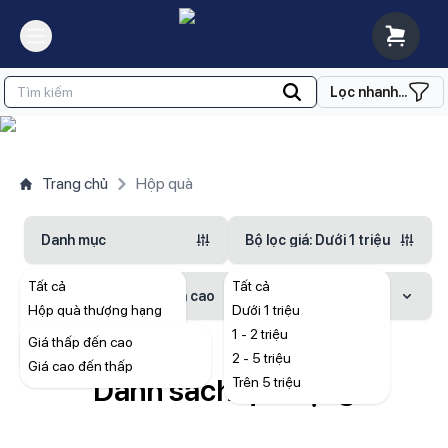
Lọc nhanh...
Trang chủ
Hộp quà
Danh mục
Bộ lọc giá
: Dưới 1 triệu
Tất cả
Tất cả
Sắp xếp
: Giá thấp đến cao
Hộp quà thượng hạng
Dưới 1 triệu
Hộp quà phổ thông
1 - 2 triệu
Giá thấp đến cao
Hộp quà tiêu chuẩn
2 - 5 triệu
Giá cao đến thấp
Danh sách quà tặng
Trên 5 triệu