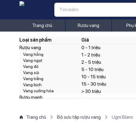
Trang chủ
Rượu vang
Phụ 
Loại sản phẩm
Giá
Rượu vang
0 - 1 triệu
Vang hồng
1 - 2 triệu
Vang ngọt
2 - 5 triệu
Vang đỏ
5 - 10 triệu
Vang sủi
10 - 15 triệu
Vang trắng
15 - 30 triệu
Vang bịch
Vang cường hóa
> 30 triệu
Rượu mạnh
Gin
Tequila
Cognac
Trang chủ
Bộ sưu tập rượu vang
Ugni Blanc
Grappa
Whisky
Rum