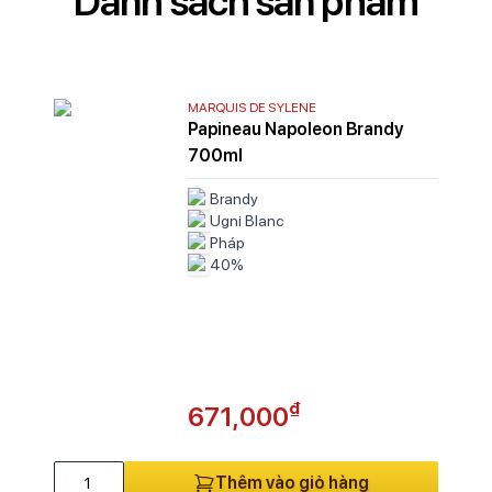
Danh sách sản phẩm
B
Ca
Ca
C
MARQUIS DE SYLENE
Ca
Papineau Napoleon Brandy
Ca
700ml
Ca
Brandy
Ca
Ugni Blanc
Ca
Pháp
Ce
40%
Ce
C
C
Co
C
₫
671,000
Co
Cô
D
Thêm vào giỏ hàng