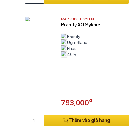
MARQUIS DE SYLENE
Brandy XO Sylène
Brandy
Ugni Blanc
Pháp
40%
₫
793,000
Thêm vào giỏ hàng