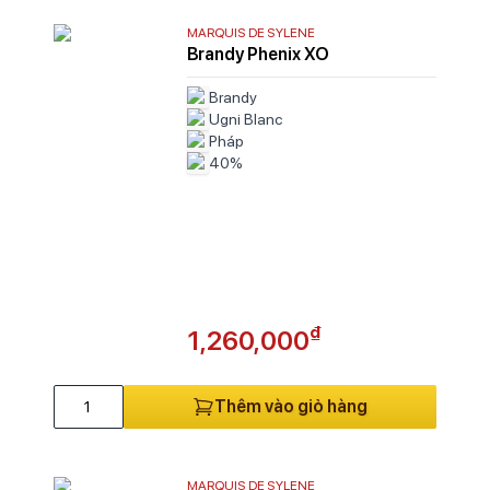
M
MARQUIS DE SYLENE
Mo
Brandy Phenix XO
Mu
Na
Brandy
Ne
Ugni Blanc
Pháp
Ne
40%
No
No
No
Pa
P
Pr
Pu
₫
1,260,000
Qu
Rh
Thêm vào giỏ hàng
Ro
Sa
Sa
Sa
MARQUIS DE SYLENE