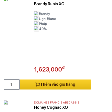
Brandy Rubis XO
cily
Juan Ramon Lozano
uth Australia
Katherine Hills
Brandy
uth Eastern
King Louis
Ugni Blanc
utheast US
Kulmbacher
Pháp
uthern Chile
40%
La Croix d'Austéran
uthern France
La Puerta
uthwest France
Latour-Martillac
outhwest US
Le Clos des Fées
asmania
Leonardo da Vinci
entino-Alto Adige
L’EXCELLENCE Clos des Menuts
uscany
Lokoya
₫
1,623,000
mbria
Maison Louis Girard
lencia
Maison Riviere
lle d'Aosta
Maison Rouge Wines
Thêm vào giỏ hàng
neto
Margaux
ctoria
Marquis de Sylene
nh Hawke
Megale Hellas SRL
DOMAINES FRANCIS ABECASSIS
nos de Madrid DOP
Mercer Wine Estates
Honey Cognac XO