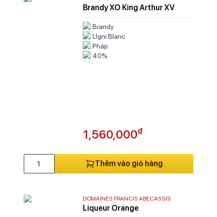
Brandy XO King Arthur XV
Si
So
Brandy
So
Ugni Blanc
So
Pháp
40%
So
So
So
S
T
Tr
T
₫
1,560,000
U
Va
Va
Thêm vào giỏ hàng
Ve
Vi
Vị
DOMAINES FRANCIS ABECASSIS
Vi
Liqueur Orange