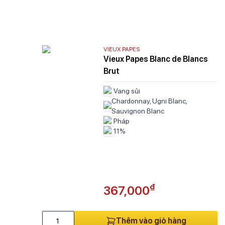
Vodka
Brandy
Phụ kiện
Khui vang
Decanter
VIEUX PAPES
Vieux Papes Blanc de Blancs
Ly rượu vang
Kệ rượu
Brut
Thực phẩm
Hộp
Vang sủi
Bia
Chardonnay, Ugni Blanc,
Sauvignon Blanc
Unfiltered Lager
Pháp
Tripel
11%
Pilsner
Wheat Beer
Strong Lager
Hộp quà
Hộp quà thượng hạng
Hộp quà phổ thông
₫
367,000
Hộp quà tiêu chuẩn
Thêm vào giỏ hàng