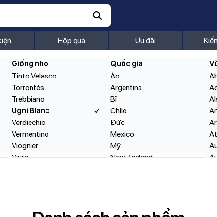
Sémillon
Shiraz
Susumaniello
kiện
Hộp quà
Ưu đãi
Kiế
Syrah
Tannat
Giống nho
Quốc gia
V
Tempranillo
Tinto Velasco
Áo
A
Torrontés
Argentina
A
Trebbiano
Bỉ
Al
Ugni Blanc
Chile
An
Verdicchio
Đức
A
Vermentino
Mexico
A
Viognier
Mỹ
Au
Viura
New Zealand
Au
Zinfandel
Pháp
Ba
Tây Ban Nha
Ba
Thụy Sỹ
Ba
Úc
Be
Ý
B