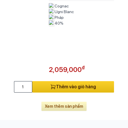
Wa
Cognac
Wa
Ugni Blanc
We
Pháp
40%
₫
2,059,000
Thêm vào giỏ hàng
Xem thêm sản phẩm