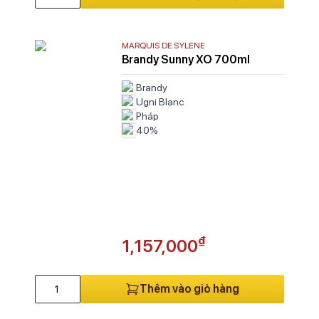
Em
Ex
Fr
MARQUIS DE SYLENE
Ga
Brandy Sunny XO 700ml
Gi
Brandy
H
Ugni Blanc
La
Pháp
La
40%
La
La
Li
Lo
L
M
₫
1,157,000
M
M
Ma
Thêm vào giỏ hàng
Mc
M