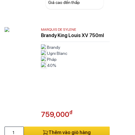
Giá cao đến thấp
urgundy
Cantine Di Ora
labria
Cantine Pirovano
lifornia
Capture Wines
ampania
Casa Bella
MARQUIS DE SYLENE
nary Island
Cavatina Premium
Brandy King Louis XV 750ml
nterbury và Waipara
Caviro
Brandy
stilla-La Mancha
Chais Réunis
Ugni Blanc
stilla y León
Champagne Vignier
Pháp
talan
Château Bellefont-Belcier
40%
ntral Otago
Château de Callac
ntral Valley
Chateau Du Domainde De L'Eglise
hampagne
Château Faugères
ognac
Château La Dominique
lumbia
Château Lafleur
oquimbo
Chateau La Haye
₫
759,000
rsica
Chateau Lassegue
tes du Rhône
Château Latour
ordogne
Château La Tour Carnet
Thêm vào giỏ hàng