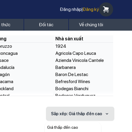
Đăng nhập
|
Đăng ký
n thức
Đối tác
Về chúng tôi
ùng
Nhà sản xuất
bruzzo
1924
concagua
Agricola Capo Leuca
sace
Azienda Vinicola Cantele
dalucía
Barbanera
ragón
Baron De Lestac
tacama
Befresford Wines
ckland
Bodegas Bianchi
stral
Bodegas Verduguez
silicata
Borgo Venne S.R.L
varia
Brouwerij De Brabandere
Sắp xếp
: Giá thấp đến cao
vikhove
Cantele
aujolais
Cantine Corte del Golfo
Giá thấp đến cao
ordeaux
Cantine Del Notaio