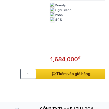
Brandy
Ugni Blanc
Pháp
40%
₫
1,684,000
Thêm vào giỏ hàng
CÔNG TY TNHH RƯỢU NGON