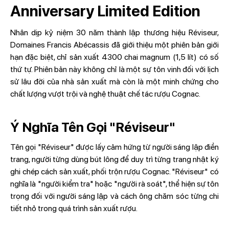
Anniversary Limited Edition
Nhân dịp kỷ niệm 30 năm thành lập thương hiệu Réviseur,
Domaines Francis Abécassis đã giới thiệu một phiên bản giới
hạn đặc biệt, chỉ sản xuất 4300 chai magnum (1,5 lít) có số
thứ tự. Phiên bản này không chỉ là một sự tôn vinh đối với lịch
sử lâu đời của nhà sản xuất mà còn là một minh chứng cho
chất lượng vượt trội và nghệ thuật chế tác rượu Cognac.
Ý Nghĩa Tên Gọi "
Réviseur"
Tên gọi "Réviseur" được lấy cảm hứng từ người sáng lập điền
trang, người từng dùng bút lông để duy trì từng trang nhật ký
ghi chép cách sản xuất, phối trộn rượu Cognac. "Réviseur" có
nghĩa là "người kiểm tra" hoặc "người rà soát", thể hiện sự tôn
trọng đối với người sáng lập và cách ông chăm sóc từng chi
tiết nhỏ trong quá trình sản xuất rượu​.