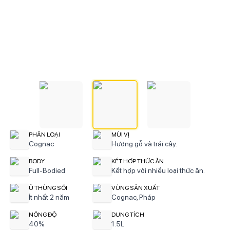
PHÂN LOẠI
MÙI VỊ
Cognac
Hương gỗ và trái cây.
BODY
KẾT HỢP THỨC ĂN
Full-Bodied
Kết hợp với nhiều loại thức ăn.
Ủ THÙNG SỒI
VÙNG SẢN XUẤT
Ít nhất 2 năm
Cognac, Pháp
NỒNG ĐỘ
DUNG TÍCH
40%
1.5L