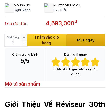
GIỐNG NHO
NHIỆT ĐỘ PHỤC VỤ
Ugni Blanc
15 - 18℃
₫
4,593,000
Giá ưu đãi:
Thêm vào giỏ
Số lượng
Mua ngay
hàng
Điểm trung bình
Đánh giá ngay
5
/5
Được đánh giá bởi 52 người
dùng
Mô tả sản phẩm
Giới Thiệu Về
Réviseur 30th