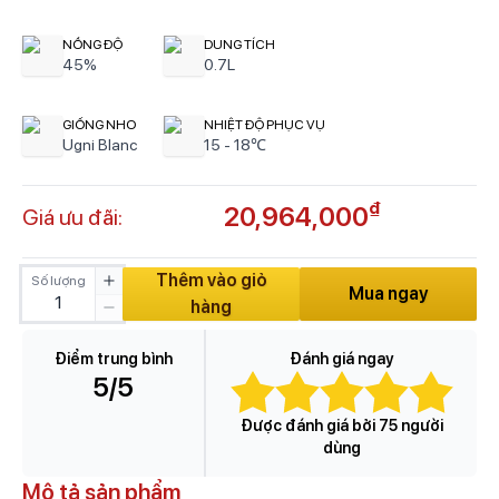
NỒNG ĐỘ
DUNG TÍCH
45%
0.7L
GIỐNG NHO
NHIỆT ĐỘ PHỤC VỤ
Ugni Blanc
15 - 18℃
₫
20,964,000
Giá ưu đãi:
Thêm vào giỏ
Số lượng
Mua ngay
hàng
Điểm trung bình
Đánh giá ngay
5
/5
Được đánh giá bởi 75 người
dùng
Mô tả sản phẩm