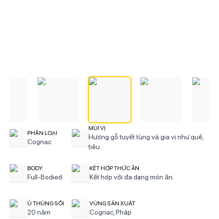
MÙI VỊ
PHÂN LOẠI
Hương gỗ tuyết tùng và gia vị như quế,
Cognac
tiêu.
BODY
KẾT HỢP THỨC ĂN
Full-Bodied
Kết hợp với đa dạng món ăn.
Ủ THÙNG SỒI
VÙNG SẢN XUẤT
20 năm
Cognac, Pháp