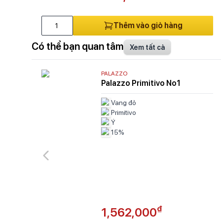
Thêm vào giỏ hàng
Có thể bạn quan tâm
Xem tất cả
PALAZZO
Palazzo Primitivo No1
Vang đỏ
Primitivo
Ý
15%
₫
1,562,000