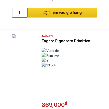
Thêm vào giỏ hàng
TAGARO
Tagaro Pignataro Primitivo
Vang đỏ
Primitivo
Ý
13.5%
₫
869,000