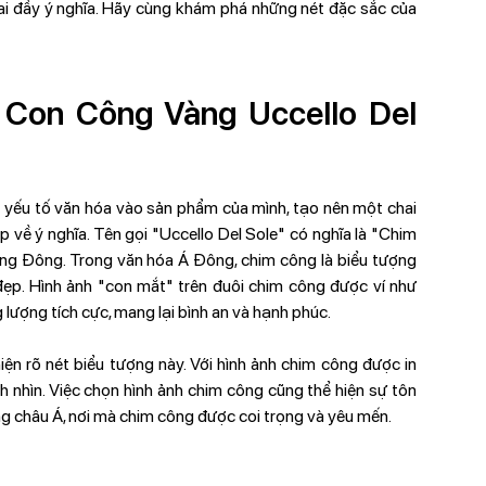
ai đầy ý nghĩa. Hãy cùng khám phá những nét đặc sắc của
 Con Công Vàng Uccello Del
 yếu tố văn hóa vào sản phẩm của mình, tạo nên một chai
về ý nghĩa. Tên gọi "Uccello Del Sole" có nghĩa là "Chim
g Đông. Trong văn hóa Á Đông, chim công là biểu tượng
đẹp. Hình ảnh "con mắt" trên đuôi chim công được ví như
lượng tích cực, mang lại bình an và hạnh phúc.
ện rõ nét biểu tượng này. Với hình ảnh chim công được in
ánh nhìn. Việc chọn hình ảnh chim công cũng thể hiện sự tôn
ờng châu Á, nơi mà chim công được coi trọng và yêu mến.