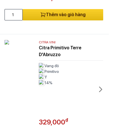
Thêm vào giỏ hàng
CITRA VINI
Citra Primitivo Terre
D'Abruzzo
Vang đỏ
Primitivo
Ý
14%
₫
329,000