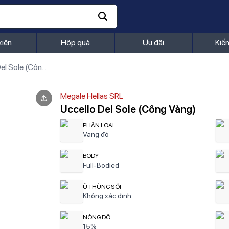
kiện
Hộp quà
Ưu đãi
Kiế
Uccello Del Sole (Công Vàng)
Megale Hellas SRL
Uccello Del Sole (Công Vàng)
PHÂN LOẠI
Vang đỏ
BODY
Full-Bodied
Ủ THÙNG SỒI
Không xác định
NỒNG ĐỘ
15%