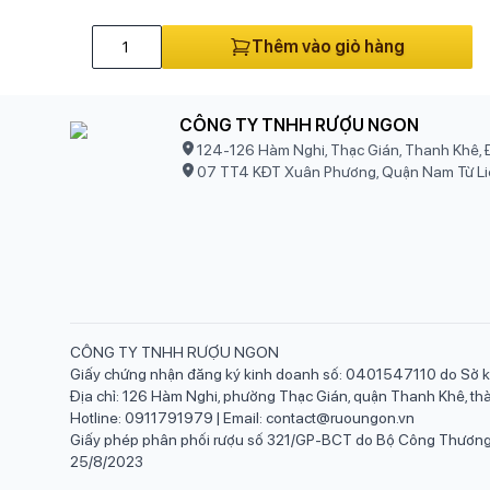
Thêm vào giỏ hàng
CÔNG TY TNHH RƯỢU NGON
124-126 Hàm Nghi, Thạc Gián, Thanh Khê, 
07 TT4 KĐT Xuân Phương, Quận Nam Từ Li
CÔNG TY TNHH RƯỢU NGON
Giấy chứng nhận đăng ký kinh doanh số: 0401547110 do Sở k
Địa chỉ: 126 Hàm Nghi, phường Thạc Gián, quận Thanh Khê, t
Hotline: 0911791979 | Email: contact@ruoungon.vn
Giấy phép phân phối rượu số 321/GP-BCT do Bộ Công Thương 
25/8/2023