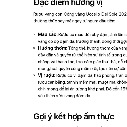
Đặc điểm hương vị
Rượu vang con Công vàng Uccello Del Sole 2023
thưởng thức say mê ngay từ ngụm đầu tiên:
Màu sắc:
Rượu có màu đỏ ruby đậm, ánh lên sắ
vang có độ đậm đà, trưởng thành, đồng thời gợi 
Hương thơm:
Tổng thể, hương thơm của vang
đầy đặn và quyến rũ, thể hiện sự tinh tế trong q
nhàng và thanh tao, tạo cảm giác thư thái, dễ 
mọng, hoà quyện cùng mâm xôi, tạo nên sự cân
Vị rượu:
Rượu có vị đậm đà, hào phóng, tràn 
rượu cân bằng, tannin mềm mại, mượt mà, không g
chín mọng, để lại ấn tượng khó phai. Độ cồn 1
yêu thích rượu vang đậm đà.
Gợi ý kết hợp ẩm thực