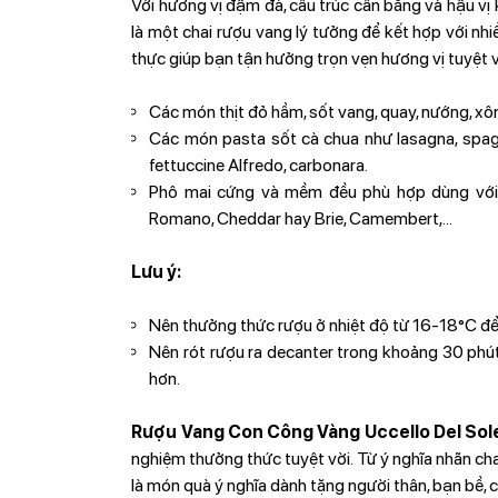
Với hương vị đậm đà, cấu trúc cân bằng và hậu v
là một chai rượu vang lý tưởng để kết hợp với nh
thực giúp bạn tận hưởng trọn vẹn hương vị tuyệt v
Các món thịt đỏ hầm, sốt vang, quay, nướng, xô
Các món pasta sốt cà chua như lasagna, spagh
fettuccine Alfredo, carbonara.
Phô mai cứng và mềm đều phù hợp dùng với 
Romano, Cheddar hay Brie, Camembert,...
Lưu ý:
Nên thưởng thức rượu ở nhiệt độ từ 16-18°C để
Nên rót rượu ra decanter trong khoảng 30 phú
hơn.
Rượu Vang Con Công Vàng Uccello Del Sol
nghiệm thưởng thức tuyệt vời. Từ ý nghĩa nhãn ch
là món quà ý nghĩa dành tặng người thân, bạn bề, c