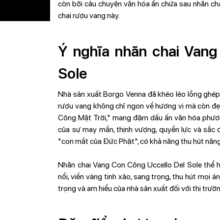
còn bởi câu chuyện văn hóa ẩn chứa sau nhãn ch
chai rượu vang này.
Ý nghĩa nhãn chai Vang
Sole
Nhà sản xuất Borgo Venna đã khéo léo lồng ghép
rượu vang không chỉ ngon về hương vị mà còn đẹp 
Công Mặt Trời," mang đậm dấu ấn văn hóa phươn
của sự may mắn, thịnh vượng, quyền lực và sắc 
"con mắt của Đức Phật", có khả năng thu hút năng 
Nhãn chai Vang Con Công Uccello Del Sole thể hi
nổi, viền vàng tinh xảo, sang trọng, thu hút mọi 
trọng và am hiểu của nhà sản xuất đối với thị trư