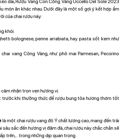
ị kéo dài, Rượu Vang Con Công Vàng Uccello Del Sole 2023
iều món ăn khác nhau. Dưới đây là một số gợi ý kết hợp ẩm
ời của chai rượu này:
ng khói.
etti bolognese, penne arrabiata, hay pasta sốt kem như
chai vang Công Vàng, như phô mai Parmesan, Pecorino
 cảm nhận trọn vẹn hương vị.
t trước khi thưởng thức để rượu bung tỏa hương thơm tốt
e
là một chai rượu vang đỏ Ý chất lượng cao, mang đến trải
ai sâu sắc đến hương vị đậm đà, chai rượu này chắc chắn sẽ
ấp trên,... trong những dịp quan trọng.