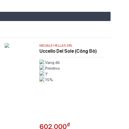
MEGALE HELLAS SRL
Uccello Del Sole (Công Đỏ)
Vang đỏ
Primitivo
Ý
15%
₫
602,000