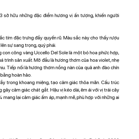
 sở hữu những đặc điểm hương vị ấn tượng, khiến người
c tím đặc trưng đầy quyến rũ. Màu sắc này cho thấy rượu
lên sự sang trọng, quý phái.
 con công vàng Uccello Del Sole là một bó hoa phức hợp,
uá trình sản xuất. Mở đầu là hương thơm của hoa violet, nhẹ
chịu. Tiếp nối là hương thơm nồng nàn của quả anh đào chín
 bằng hoàn hảo.
đầy trong khoang miệng, tạo cảm giác thỏa mãn. Cấu trúc
ây cảm giác chát gắt. Hậu vị kéo dài, êm ái với vị trái cây
5% mang lại cảm giác ấm áp, mạnh mẽ, phù hợp với những ai