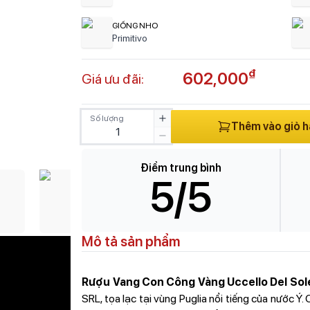
GIỐNG NHO
Primitivo
₫
602,000
Giá ưu đãi:
Số lượng
Thêm vào giỏ 
Điểm trung bình
5
/5
Mô tả sản phẩm
Rượu Vang Con Công Vàng Uccello Del So
SRL, tọa lạc tại vùng Puglia nổi tiếng của nước Ý