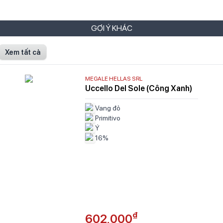
GỢI Ý KHÁC
Xem tất cả
MEGALE HELLAS SRL
Uccello Del Sole (Công Xanh)
Vang đỏ
Primitivo
Ý
16%
₫
602,000