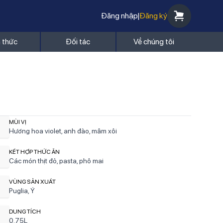
Đăng nhập
|
Đăng ký
n thức
Đối tác
Về chúng tôi
MÙI VỊ
Hương hoa violet, anh đào, mâm xôi
KẾT HỢP THỨC ĂN
Các món thịt đỏ, pasta, phô mai
VÙNG SẢN XUẤT
Puglia, Ý
DUNG TÍCH
0.75L