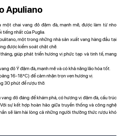
o Apuliano
à một chai vang đỏ đậm đà, mạnh mẽ, được làm từ nho
 tiếng nhất của Puglia.
ulitano, một trong những nhà sản xuất vang hàng đầu tại
lượng được kiểm soát chặt chẽ.
háng, giúp phát triển hương vị phức tạp và tinh tế, mang
 vang đỏ Ý đậm đà, mạnh mẽ và có khả năng lão hóa tốt.
hoảng 16-18°C) để cảm nhận trọn vẹn hương vị.
ng 30 phút để rượu thở.
u vang đỏ đáng để khám phá, có hương vị đậm đà, cấu trúc
Với sự kết hợp hoàn hảo giữa truyền thống và công nghệ
chắn sẽ làm hài lòng cả những người thưởng thức rượu khó