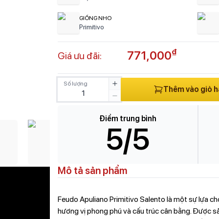
GIỐNG NHO
Primitivo
₫
771,000
Giá ưu đãi:
Số lượng
Thêm vào giỏ 
Điểm trung bình
5
/5
Mô tả sản phẩm
Feudo Apuliano Primitivo Salento là một sự lựa ch
hương vị phong phú và cấu trúc cân bằng. Được sản