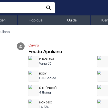
kiện
Hộp quà
Ưu đãi
Kiế
uliano
Caviro
Feudo Apuliano
PHÂN LOẠI
Vang đỏ
BODY
Full-Bodied
Ủ THÙNG SỒI
4 tháng
NỒNG ĐỘ
14,5%