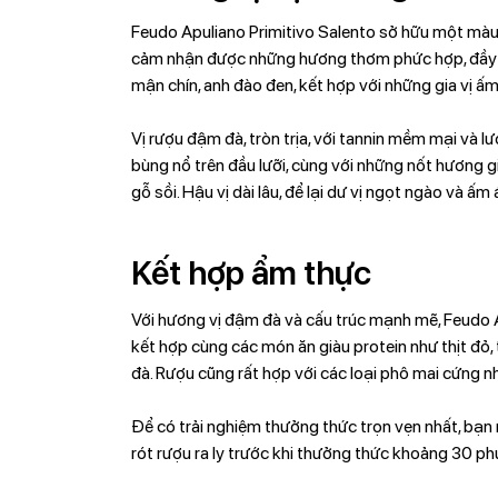
Feudo Apuliano Primitivo Salento sở hữu một màu đ
cảm nhận được những hương thơm phức hợp, đầy m
mận chín, anh đào đen, kết hợp với những gia vị ấm
Vị rượu đậm đà, tròn trịa, với tannin mềm mại và l
bùng nổ trên đầu lưỡi, cùng với những nốt hương g
gỗ sồi. Hậu vị dài lâu, để lại dư vị ngọt ngào và ấm 
Kết hợp ẩm thực
Với hương vị đậm đà và cấu trúc mạnh mẽ, Feudo A
kết hợp cùng các món ăn giàu protein như thịt đỏ,
đà. Rượu cũng rất hợp với các loại phô mai cứng n
Để có trải nghiệm thưởng thức trọn vẹn nhất, bạn
rót rượu ra ly trước khi thưởng thức khoảng 30 ph