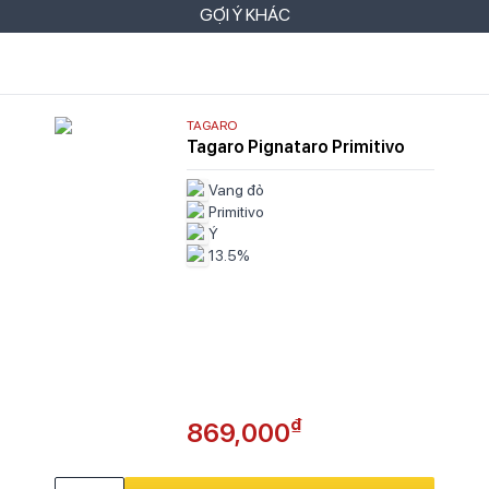
GỢI Ý KHÁC
TAGARO
Tagaro Pignataro Primitivo
Vang đỏ
Primitivo
Ý
13.5%
₫
869,000