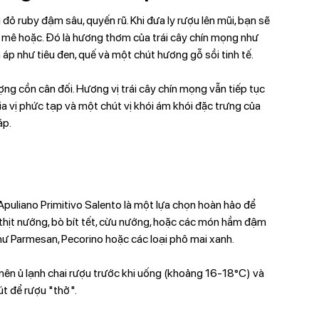
ỏ ruby đậm sâu, quyến rũ. Khi đưa ly rượu lên mũi, bạn sẽ
ê hoặc. Đó là hương thơm của trái cây chín mọng như
 áp như tiêu đen, quế và một chút hương gỗ sồi tinh tế.
ượng cồn cân đối. Hương vị trái cây chín mọng vẫn tiếp tục
ia vị phức tạp và một chút vị khói ám khói đặc trưng của
áp.
puliano Primitivo Salento là một lựa chọn hoàn hảo để
 thịt nướng, bò bít tết, cừu nướng, hoặc các món hầm đậm
hư Parmesan, Pecorino hoặc các loại phô mai xanh.
 nên ủ lạnh chai rượu trước khi uống (khoảng 16-18°C) và
út để rượu "thở".