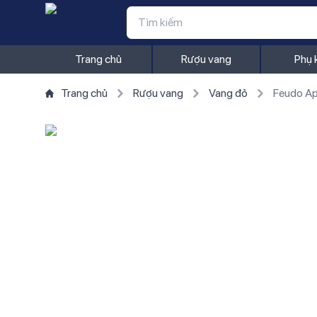
Trang chủ
Rượu vang
Phụ 
Trang chủ
Rượu vang
Vang đỏ
Feudo Ap