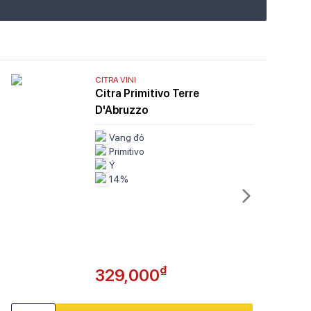
CITRA VINI
Citra Primitivo Terre
D'Abruzzo
Vang đỏ
Primitivo
Ý
14%
₫
329,000