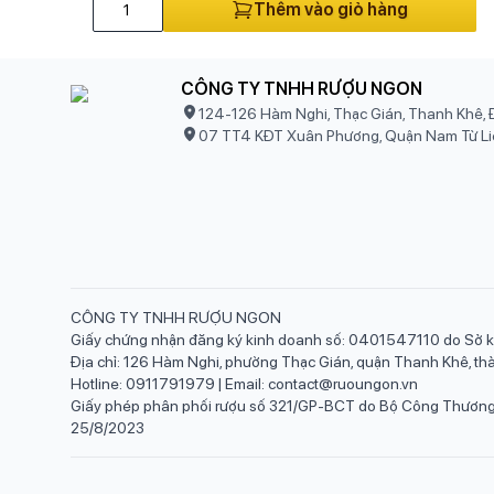
Thêm vào giỏ hàng
CÔNG TY TNHH RƯỢU NGON
124-126 Hàm Nghi, Thạc Gián, Thanh Khê, 
07 TT4 KĐT Xuân Phương, Quận Nam Từ Li
CÔNG TY TNHH RƯỢU NGON
Giấy chứng nhận đăng ký kinh doanh số: 0401547110 do Sở k
Địa chỉ: 126 Hàm Nghi, phường Thạc Gián, quận Thanh Khê, t
Hotline: 0911791979 | Email: contact@ruoungon.vn
Giấy phép phân phối rượu số 321/GP-BCT do Bộ Công Thương 
25/8/2023