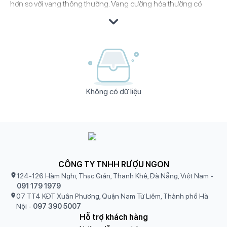
hơn so với vang thông thường. Vang cường hóa thường có
hương thơm nồng nàn của trái cây khô, gia vị, caramel và hạt
dẻ. Từ Port ngọt ngào của Bồ Đào Nha, Sherry đa dạng của Tây
Ban Nha cho đến Madeira lão hóa của Bồ Đào Nha, mỗi loại
vang cường hóa đều mang đến những trải nghiệm vị giác độc
đáo và ấn tượng.
Rượu Ngon
tự hào giới thiệu đến bạn bộ sưu tập
rượu vang
Không có dữ liệu
cường hóa
đặc sắc, với những chai vang đến từ các vùng sản
xuất danh tiếng trên thế giới. Khám phá ngay thế giới vang
cường hóa đầy mê hoặc và tìm kiếm cho mình những chai
vang ưng ý nhất tại Rượu Ngon.
CÔNG TY TNHH RƯỢU NGON
124-126 Hàm Nghi, Thạc Gián, Thanh Khê, Đà Nẵng, Việt Nam
-
091 179 1979
07 TT4 KĐT Xuân Phương, Quận Nam Từ Liêm, Thành phố Hà
Nội
-
097 390 5007
Hỗ trợ khách hàng