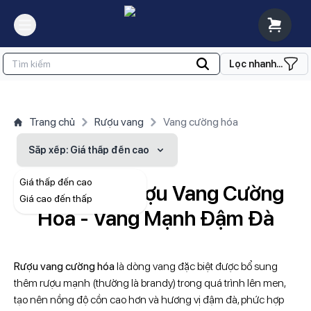
Lọc nhanh...
Trang chủ
Rượu vang
Vang cường hóa
Sắp xếp
: Giá thấp đến cao
Giá thấp đến cao
Tổng Hợp Rượu Vang Cường
Giá cao đến thấp
Hoá - Vang Mạnh Đậm Đà
Rượu vang cường hóa
là dòng vang đặc biệt được bổ sung
thêm rượu mạnh (thường là brandy) trong quá trình lên men,
tạo nên nồng độ cồn cao hơn và hương vị đậm đà, phức hợp