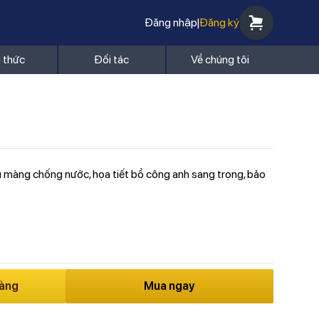
Đăng nhập
|
Đăng ký
n thức
Đối tác
Về chúng tôi
hủ màng chống nước, họa tiết bồ công anh sang trọng, bảo
hàng
Mua ngay