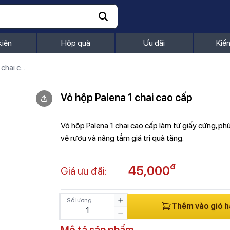
kiện
Hộp quà
Ưu đãi
Kiế
Vỏ hộp Palena 1 chai cao cấp
Vỏ hộp Palena 1 chai cao cấp
Vỏ hộp Palena 1 chai cao cấp làm từ giấy cứng, p
vệ rượu và nâng tầm giá trị quà tặng.
₫
45,000
Giá ưu đãi:
Số lượng
Thêm vào giỏ 