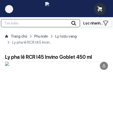
Lọc nhanh...
Trang chủ
Phụ kiện
Ly rượu vang
Ly pha lê RCR I45 Invino Goblet 450 ml
Ly pha lê RCR I45 Invino Goblet 450 ml