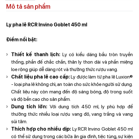
Mô tả sản phẩm
Ly pha lê RCR Invino Goblet 450 ml
Điểm nổi bật:
Thiết kế thanh lịch:
Ly có kiểu dáng bầu tròn truyền
thống, phần đế chắc chắn, thân ly thon dài và phần miệng
loe rộng giúp dễ dàng rót và thưởng thức rượu vang.
Chất liệu pha lê cao cấp:
Ly được làm từ pha lê Luxion®
- loại pha lê không chì, an toàn cho sức khỏe người sử dụng.
Chất liệu này còn mang đến độ sáng bóng, độ trong suốt
và độ bền cao cho sản phẩm.
Dung tích lớn:
Với dung tích 450 ml, ly phù hợp để
thưởng thức nhiều loại rượu vang đỏ, vang trắng và vang
sủi tăm.
Thích hợp cho nhiều dịp:
Ly RCR Invino Goblet 450 ml
có thể sử dụng trong các bữa ăn gia đình, tiệc tùng, sự kiện