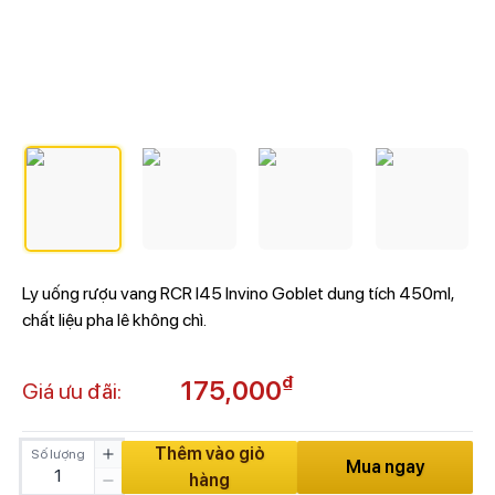
Ly uống rượu vang RCR I45 Invino Goblet dung tích 450ml,
chất liệu pha lê không chì.
₫
175,000
Giá ưu đãi:
Thêm vào giỏ
Số lượng
Mua ngay
hàng