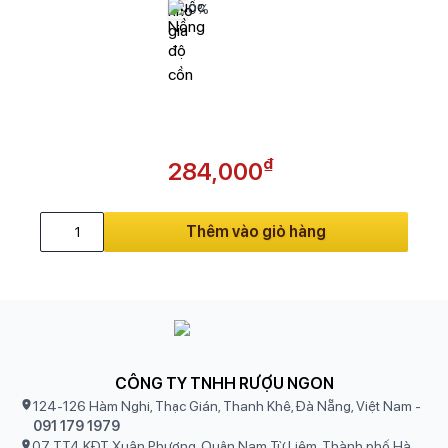
0%
₫
284,000
Thêm vào giỏ hàng
CÔNG TY TNHH RƯỢU NGON
124-126 Hàm Nghi, Thạc Gián, Thanh Khê, Đà Nẵng, Việt Nam
-
091 179 1979
07 TT4 KĐT Xuân Phương, Quận Nam Từ Liêm, Thành phố Hà