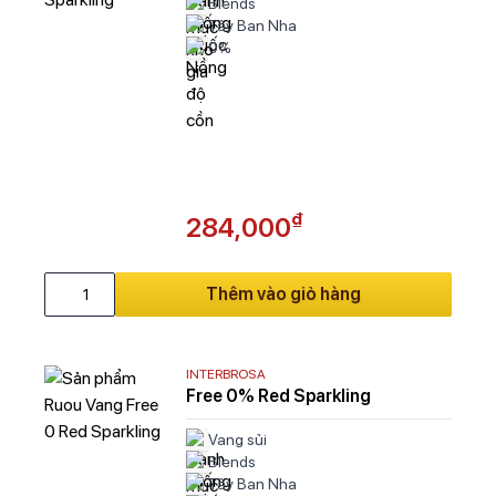
Blends
Tây Ban Nha
0%
₫
284,000
Thêm vào giỏ hàng
INTERBROSA
Free 0% Red Sparkling
Vang sủi
Blends
Tây Ban Nha