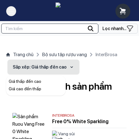
Lọc nhanh...
Trang chủ
Bộ sưu tập rượu vang
InterBrosa
Sắp xếp
: Giá thấp đến cao
Giá thấp đến cao
Danh sách sản phẩm
Giá cao đến thấp
INTERBROSA
Free 0% White Sparkling
Vang sủi