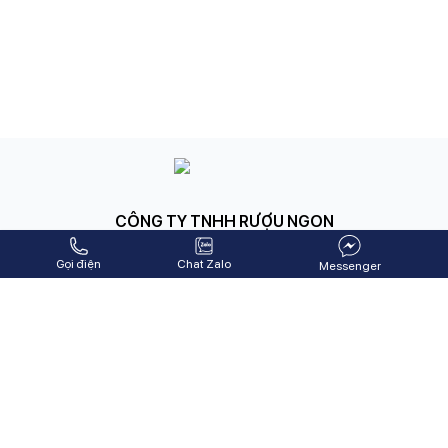
CÔNG TY TNHH RƯỢU NGON
124-126 Hàm Nghi, Thạc Gián, Thanh Khê, Đà Nẵng, Việt Nam
-
091 179 1979
Gọi điện
Chat Zalo
Messenger
07 TT4 KĐT Xuân Phương, Quận Nam Từ Liêm, Thành phố Hà
Nội
-
097 390 5007
Hỗ trợ khách hàng
Hướng dẫn mua hàng
Chính sách giao hàng
Chính sách kiểm hàng
Chính sách đổi trả hàng
Chính sách thanh toán