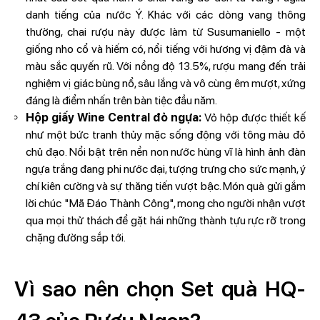
danh tiếng của nước Ý. Khác với các dòng vang thông
thường, chai rượu này được làm từ Susumaniello - một
giống nho cổ và hiếm có, nổi tiếng với hương vị đậm đà và
màu sắc quyến rũ. Với nồng độ 13.5%, rượu mang đến trải
nghiệm vị giác bùng nổ, sâu lắng và vô cùng êm mượt, xứng
đáng là điểm nhấn trên bàn tiệc đầu năm.
Hộp giấy Wine Central đỏ ngựa:
Vỏ hộp được thiết kế
như một bức tranh thủy mặc sống động với tông màu đỏ
chủ đạo. Nổi bật trên nền non nước hùng vĩ là hình ảnh đàn
ngựa trắng đang phi nước đại, tượng trưng cho sức mạnh, ý
chí kiên cường và sự thăng tiến vượt bậc. Món quà gửi gắm
lời chúc "Mã Đáo Thành Công", mong cho người nhận vượt
qua mọi thử thách để gặt hái những thành tựu rực rỡ trong
chặng đường sắp tới.
Vì sao nên chọn Set quà HQ-