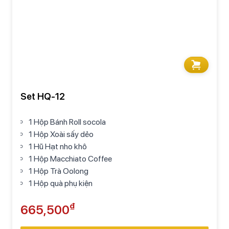
Set HQ-12
1 Hộp Bánh Roll socola
1 Hộp Xoài sấy dẻo
1 Hũ Hạt nho khô
1 Hộp Macchiato Coffee
1 Hộp Trà Oolong
1 Hộp quà phụ kiện
₫
665,500